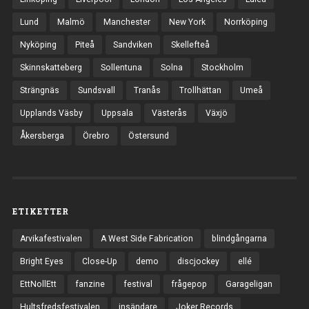
Lund
Malmö
Manchester
New York
Norrköping
Nyköping
Piteå
Sandviken
Skellefteå
Skinnskatteberg
Sollentuna
Solna
Stockholm
Strängnäs
Sundsvall
Tranås
Trollhättan
Umeå
Upplands Väsby
Uppsala
Västerås
Växjö
Åkersberga
Örebro
Östersund
ETIKETTER
Arvikafestivalen
A West Side Fabrication
blindgångarna
Bright Eyes
Close-Up
demo
discjockey
ellé
EttNollEtt
fanzine
festival
frågepop
Garageligan
Hultsfredsfestivalen
insändare
Joker Records