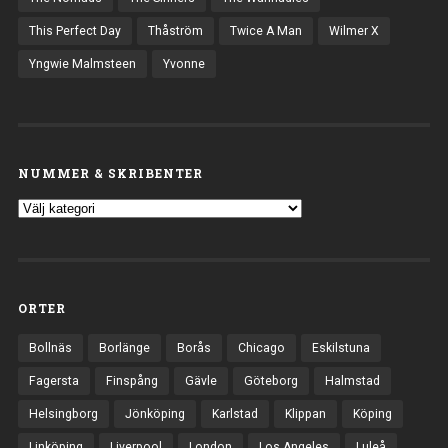
This Perfect Day
Thåström
Twice A Man
Wilmer X
Yngwie Malmsteen
Yvonne
NUMMER & SKRIBENTER
ORTER
Bollnäs
Borlänge
Borås
Chicago
Eskilstuna
Fagersta
Finspång
Gävle
Göteborg
Halmstad
Helsingborg
Jönköping
Karlstad
Klippan
Köping
Linköping
Liverpool
London
Los Angeles
Luleå