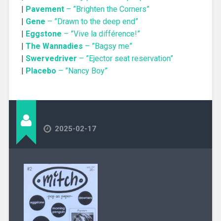
|
Pavement
– ”Brighten the Corners”
|
Gene
– ”Drawn to the deep end”
|
Eggstone
– ”Vive la différence!”
|
The Wannadies
– ”Bagsy me”
|
Swervedriver
– ”Ejector seat reservation”
|
Placebo
– ”Nancy Boy”
2025-02-17