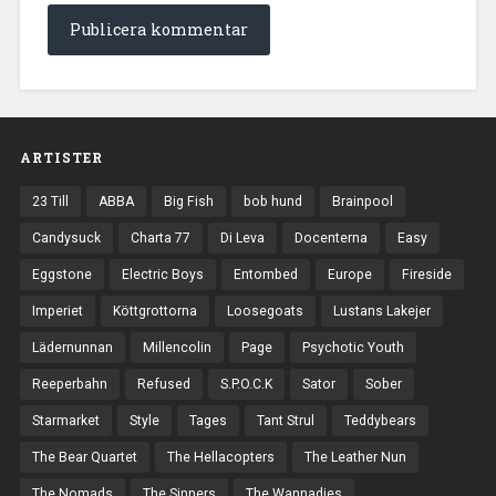
ARTISTER
23 Till
ABBA
Big Fish
bob hund
Brainpool
Candysuck
Charta 77
Di Leva
Docenterna
Easy
Eggstone
Electric Boys
Entombed
Europe
Fireside
Imperiet
Köttgrottorna
Loosegoats
Lustans Lakejer
Lädernunnan
Millencolin
Page
Psychotic Youth
Reeperbahn
Refused
S.P.O.C.K
Sator
Sober
Starmarket
Style
Tages
Tant Strul
Teddybears
The Bear Quartet
The Hellacopters
The Leather Nun
The Nomads
The Sinners
The Wannadies