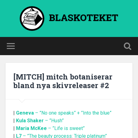
BLASKOTEKET
[MITCH] mitch botaniserar
bland nya skivreleaser #2
|
Geneva
– ”No one speaks” + ”Into the blue”
|
Kula Shaker
– ”Hush”
|
Maria McKee
– ”Life is sweet”
|
L7
– ”The beauty process: Triple platinum”