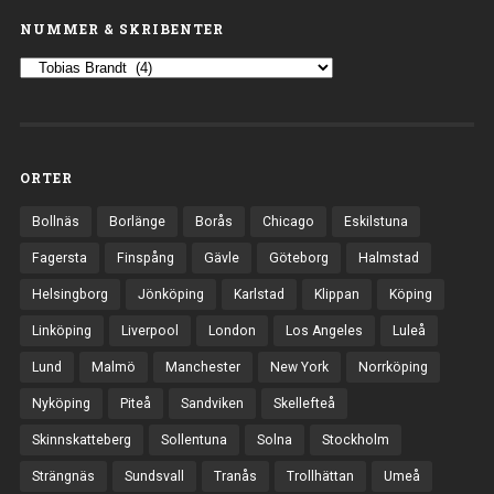
NUMMER & SKRIBENTER
ORTER
Bollnäs
Borlänge
Borås
Chicago
Eskilstuna
Fagersta
Finspång
Gävle
Göteborg
Halmstad
Helsingborg
Jönköping
Karlstad
Klippan
Köping
Linköping
Liverpool
London
Los Angeles
Luleå
Lund
Malmö
Manchester
New York
Norrköping
Nyköping
Piteå
Sandviken
Skellefteå
Skinnskatteberg
Sollentuna
Solna
Stockholm
Strängnäs
Sundsvall
Tranås
Trollhättan
Umeå