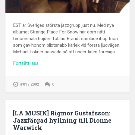
EST är Sveriges största jazzgrupp just nu. Med nya
albumet Strange Place For Snow har dom nått
fenomenala höjder. Tobias Brandt samlade ihop trion
som gav honom blixtsnabb kärlek vid första ljudvågen.
Michael Lokner passade på att under tiden föreviga…
Fortsätt läsa →
#01 / 2002
0
[LA MUSIK] Rigmor Gustafsson:
Jazzfärgad hyllning till Dionne
Warwick