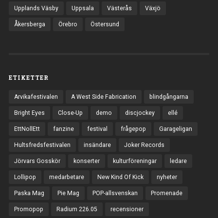
Upplands Väsby
Uppsala
Västerås
Växjö
Åkersberga
Örebro
Östersund
ETIKETTER
Arvikafestivalen
A West Side Fabrication
blindgångarna
Bright Eyes
Close-Up
demo
discjockey
ellé
EttNollEtt
fanzine
festival
frågepop
Garageligan
Hultsfredsfestivalen
insändare
Joker Records
Jörvars Gosskör
konserter
kulturföreningar
ledare
Lollipop
medarbetare
New Kind Of Kick
nyheter
Paska Mag
Pie Mag
POP-allsvenskan
Promenade
Promopop
Radium 226.05
recensioner