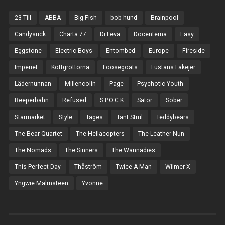
23 Till
ABBA
Big Fish
bob hund
Brainpool
Candysuck
Charta 77
Di Leva
Docenterna
Easy
Eggstone
Electric Boys
Entombed
Europe
Fireside
Imperiet
Köttgrottorna
Loosegoats
Lustans Lakejer
Lädernunnan
Millencolin
Page
Psychotic Youth
Reeperbahn
Refused
S.P.O.C.K
Sator
Sober
Starmarket
Style
Tages
Tant Strul
Teddybears
The Bear Quartet
The Hellacopters
The Leather Nun
The Nomads
The Sinners
The Wannadies
This Perfect Day
Thåström
Twice A Man
Wilmer X
Yngwie Malmsteen
Yvonne