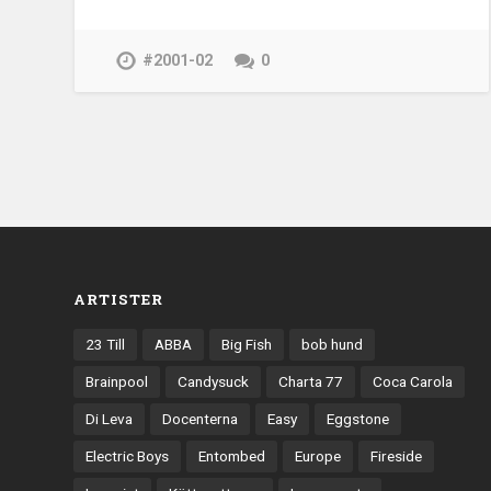
#2001-02
0
ARTISTER
23 Till
ABBA
Big Fish
bob hund
Brainpool
Candysuck
Charta 77
Coca Carola
Di Leva
Docenterna
Easy
Eggstone
Electric Boys
Entombed
Europe
Fireside