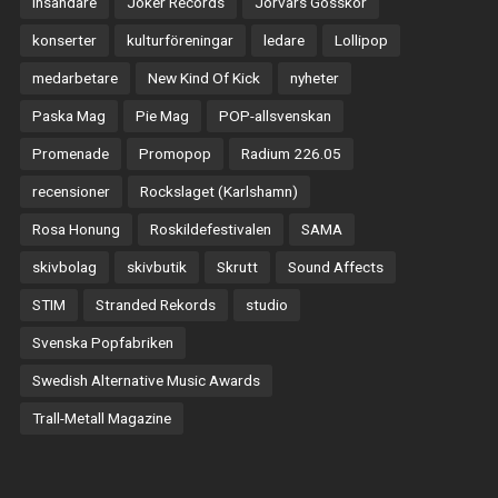
insändare
Joker Records
Jörvars Gosskör
konserter
kulturföreningar
ledare
Lollipop
medarbetare
New Kind Of Kick
nyheter
Paska Mag
Pie Mag
POP-allsvenskan
Promenade
Promopop
Radium 226.05
recensioner
Rockslaget (Karlshamn)
Rosa Honung
Roskildefestivalen
SAMA
skivbolag
skivbutik
Skrutt
Sound Affects
STIM
Stranded Rekords
studio
Svenska Popfabriken
Swedish Alternative Music Awards
Trall-Metall Magazine