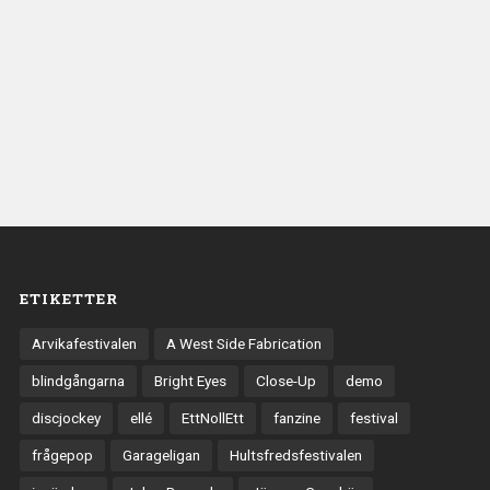
ETIKETTER
Arvikafestivalen
A West Side Fabrication
blindgångarna
Bright Eyes
Close-Up
demo
discjockey
ellé
EttNollEtt
fanzine
festival
frågepop
Garageligan
Hultsfredsfestivalen