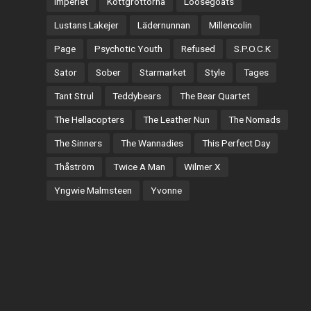
Imperiet
Köttgrottorna
Loosegoats
Lustans Lakejer
Lädernunnan
Millencolin
Page
Psychotic Youth
Refused
S.P.O.C.K
Sator
Sober
Starmarket
Style
Tages
Tant Strul
Teddybears
The Bear Quartet
The Hellacopters
The Leather Nun
The Nomads
The Sinners
The Wannadies
This Perfect Day
Thåström
Twice A Man
Wilmer X
Yngwie Malmsteen
Yvonne