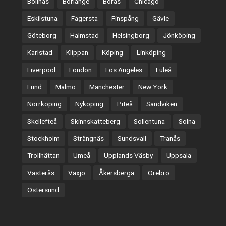
Bollnäs
Borlänge
Borås
Chicago
Eskilstuna
Fagersta
Finspång
Gävle
Göteborg
Halmstad
Helsingborg
Jönköping
Karlstad
Klippan
Köping
Linköping
Liverpool
London
Los Angeles
Luleå
Lund
Malmö
Manchester
New York
Norrköping
Nyköping
Piteå
Sandviken
Skellefteå
Skinnskatteberg
Sollentuna
Solna
Stockholm
Strängnäs
Sundsvall
Tranås
Trollhättan
Umeå
Upplands Väsby
Uppsala
Västerås
Växjö
Åkersberga
Örebro
Östersund