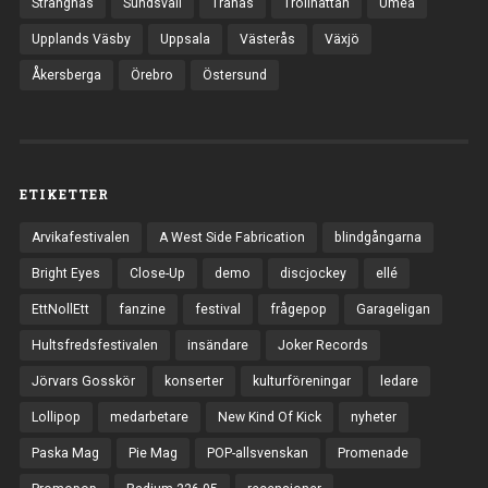
Strängnäs
Sundsvall
Tranås
Trollhättan
Umeå
Upplands Väsby
Uppsala
Västerås
Växjö
Åkersberga
Örebro
Östersund
ETIKETTER
Arvikafestivalen
A West Side Fabrication
blindgångarna
Bright Eyes
Close-Up
demo
discjockey
ellé
EttNollEtt
fanzine
festival
frågepop
Garageligan
Hultsfredsfestivalen
insändare
Joker Records
Jörvars Gosskör
konserter
kulturföreningar
ledare
Lollipop
medarbetare
New Kind Of Kick
nyheter
Paska Mag
Pie Mag
POP-allsvenskan
Promenade