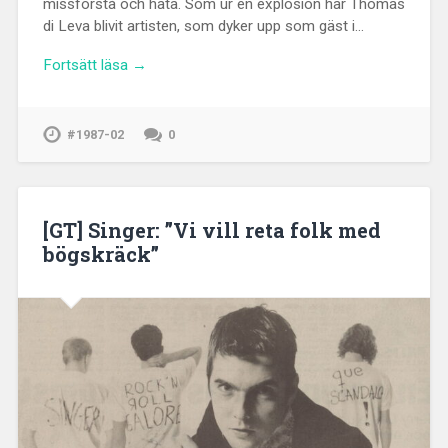
missförstå och hata. Som ur en explosion har Thomas
di Leva blivit artisten, som dyker upp som gäst i…
Fortsätt läsa →
#1987-02
0
[GT] Singer: ”Vi vill reta folk med
bögskräck”