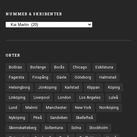
NUMMER & SKRIBENTER
ORTER
Bollnäs
Borlänge
Borås
Chicago
Eskilstuna
Fagersta
Finspång
Gävle
Göteborg
Halmstad
Helsingborg
Jönköping
Karlstad
Klippan
Köping
Linköping
Liverpool
London
Los Angeles
Luleå
Lund
Malmö
Manchester
New York
Norrköping
Nyköping
Piteå
Sandviken
Skellefteå
Skinnskatteberg
Sollentuna
Solna
Stockholm