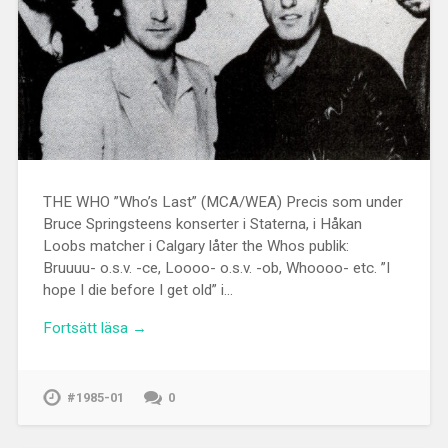
THE WHO ”Who’s Last” (MCA/WEA) Precis som under
Bruce Springsteens konserter i Staterna, i Håkan
Loobs matcher i Calgary låter the Whos publik:
Bruuuu- o.s.v. -ce, Loooo- o.s.v. -ob, Whoooo- etc. ”I
hope I die before I get old” i…
Fortsätt läsa →
#1985-01
0