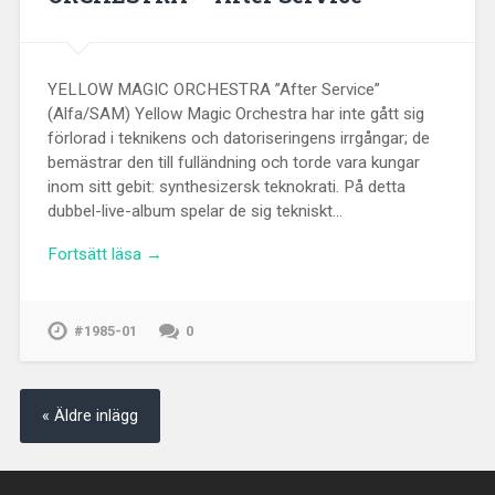
YELLOW MAGIC ORCHESTRA ”After Service”
(Alfa/SAM) Yellow Magic Orchestra har inte gått sig
förlorad i teknikens och datoriseringens irrgångar; de
bemästrar den till fulländning och torde vara kungar
inom sitt gebit: synthesizersk teknokrati. På detta
dubbel-live-album spelar de sig tekniskt…
Fortsätt läsa →
#1985-01
0
« Äldre inlägg