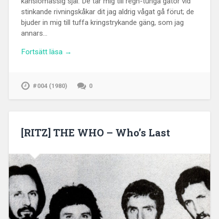
känslomässig själ. De tar mig till regn-tunga gator vid
stinkande rivningskåkar dit jag aldrig vågat gå förut; de
bjuder in mig till tuffa kringstrykande gäng, som jag
annars…
Fortsätt läsa →
#004 (1980)
0
[RITZ] THE WHO – Who’s Last