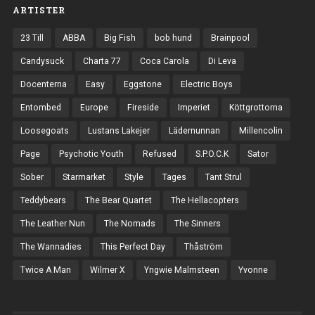
ARTISTER
23 Till
ABBA
Big Fish
bob hund
Brainpool
Candysuck
Charta 77
Coca Carola
Di Leva
Docenterna
Easy
Eggstone
Electric Boys
Entombed
Europe
Fireside
Imperiet
Köttgrottorna
Loosegoats
Lustans Lakejer
Lädernunnan
Millencolin
Page
Psychotic Youth
Refused
S.P.O.C.K
Sator
Sober
Starmarket
Style
Tages
Tant Strul
Teddybears
The Bear Quartet
The Hellacopters
The Leather Nun
The Nomads
The Sinners
The Wannadies
This Perfect Day
Thåström
Twice A Man
Wilmer X
Yngwie Malmsteen
Yvonne