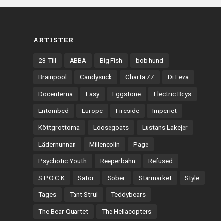
ARTISTER
23 Till
ABBA
Big Fish
bob hund
Brainpool
Candysuck
Charta 77
Di Leva
Docenterna
Easy
Eggstone
Electric Boys
Entombed
Europe
Fireside
Imperiet
Köttgrottorna
Loosegoats
Lustans Lakejer
Lädernunnan
Millencolin
Page
Psychotic Youth
Reeperbahn
Refused
S.P.O.C.K
Sator
Sober
Starmarket
Style
Tages
Tant Strul
Teddybears
The Bear Quartet
The Hellacopters