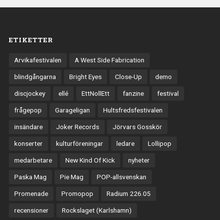
ETIKETTER
Arvikafestivalen
A West Side Fabrication
blindgångarna
Bright Eyes
Close-Up
demo
discjockey
ellé
EttNollEtt
fanzine
festival
frågepop
Garageligan
Hultsfredsfestivalen
insändare
Joker Records
Jörvars Gosskör
konserter
kulturföreningar
ledare
Lollipop
medarbetare
New Kind Of Kick
nyheter
Paska Mag
Pie Mag
POP-allsvenskan
Promenade
Promopop
Radium 226.05
recensioner
Rockslaget (Karlshamn)