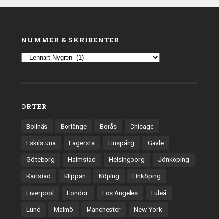
NUMMER & SKRIBENTER
ORTER
Bollnäs
Borlänge
Borås
Chicago
Eskilstuna
Fagersta
Finspång
Gävle
Göteborg
Halmstad
Helsingborg
Jönköping
Karlstad
Klippan
Köping
Linköping
Liverpool
London
Los Angeles
Luleå
Lund
Malmö
Manchester
New York