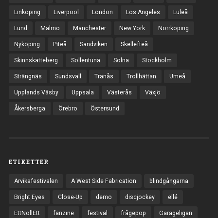
Linköping
Liverpool
London
Los Angeles
Luleå
Lund
Malmö
Manchester
New York
Norrköping
Nyköping
Piteå
Sandviken
Skellefteå
Skinnskatteberg
Sollentuna
Solna
Stockholm
Strängnäs
Sundsvall
Tranås
Trollhättan
Umeå
Upplands Väsby
Uppsala
Västerås
Växjö
Åkersberga
Örebro
Östersund
ETIKETTER
Arvikafestivalen
A West Side Fabrication
blindgångarna
Bright Eyes
Close-Up
demo
discjockey
ellé
EttNollEtt
fanzine
festival
frågepop
Garageligan