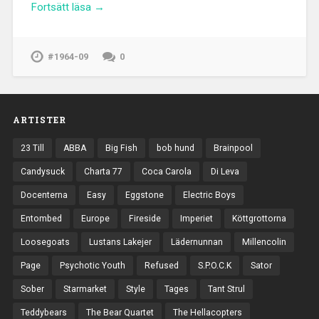
Fortsätt läsa →
#1964-09
0
ARTISTER
23 Till
ABBA
Big Fish
bob hund
Brainpool
Candysuck
Charta 77
Coca Carola
Di Leva
Docenterna
Easy
Eggstone
Electric Boys
Entombed
Europe
Fireside
Imperiet
Köttgrottorna
Loosegoats
Lustans Lakejer
Lädernunnan
Millencolin
Page
Psychotic Youth
Refused
S.P.O.C.K
Sator
Sober
Starmarket
Style
Tages
Tant Strul
Teddybears
The Bear Quartet
The Hellacopters