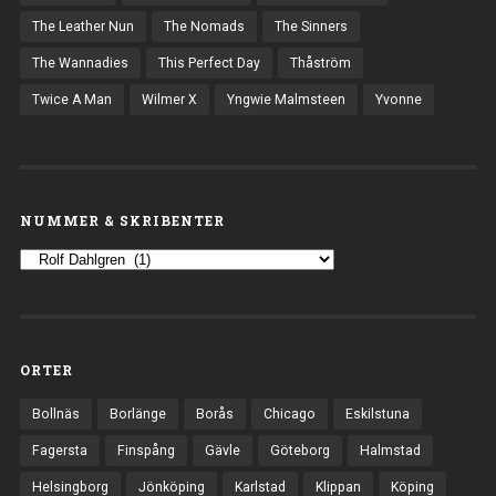
The Leather Nun
The Nomads
The Sinners
The Wannadies
This Perfect Day
Thåström
Twice A Man
Wilmer X
Yngwie Malmsteen
Yvonne
NUMMER & SKRIBENTER
ORTER
Bollnäs
Borlänge
Borås
Chicago
Eskilstuna
Fagersta
Finspång
Gävle
Göteborg
Halmstad
Helsingborg
Jönköping
Karlstad
Klippan
Köping