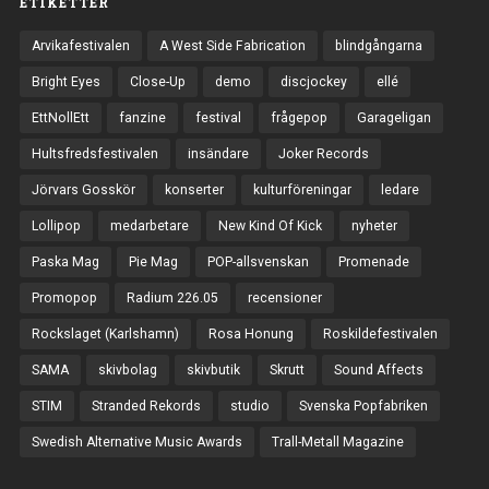
ETIKETTER
Arvikafestivalen
A West Side Fabrication
blindgångarna
Bright Eyes
Close-Up
demo
discjockey
ellé
EttNollEtt
fanzine
festival
frågepop
Garageligan
Hultsfredsfestivalen
insändare
Joker Records
Jörvars Gosskör
konserter
kulturföreningar
ledare
Lollipop
medarbetare
New Kind Of Kick
nyheter
Paska Mag
Pie Mag
POP-allsvenskan
Promenade
Promopop
Radium 226.05
recensioner
Rockslaget (Karlshamn)
Rosa Honung
Roskildefestivalen
SAMA
skivbolag
skivbutik
Skrutt
Sound Affects
STIM
Stranded Rekords
studio
Svenska Popfabriken
Swedish Alternative Music Awards
Trall-Metall Magazine