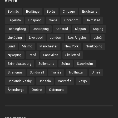
ORTER
Bollnäs
Borlänge
Borås
Chicago
Eskilstuna
Fagersta
Finspång
Gävle
Göteborg
Halmstad
Helsingborg
Jönköping
Karlstad
Klippan
Köping
Linköping
Liverpool
London
Los Angeles
Luleå
Lund
Malmö
Manchester
New York
Norrköping
Nyköping
Piteå
Sandviken
Skellefteå
Skinnskatteberg
Sollentuna
Solna
Stockholm
Strängnäs
Sundsvall
Tranås
Trollhättan
Umeå
Upplands Väsby
Uppsala
Västerås
Växjö
Åkersberga
Örebro
Östersund