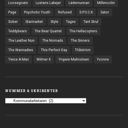
Loosegoats
Lustans Lakejer
Lädernunnan
Millencolin
Page
Psychotic Youth
Refused
S.P.O.C.K
Sator
Sober
Starmarket
Style
Tages
Tant Strul
Teddybears
The Bear Quartet
The Hellacopters
The Leather Nun
The Nomads
The Sinners
The Wannadies
This Perfect Day
Thåström
Twice A Man
Wilmer X
Yngwie Malmsteen
Yvonne
NUMMER & SKRIBENTER