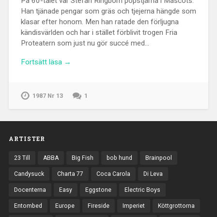
På 60-talet var Stefan Ringbom popstjärna i Mascots.
Han tjänade pengar som gräs och tjejerna hängde som
klasar efter honom. Men han ratade den förljugna
kändisvärlden och har i stället förblivit trogen Fria
Proteatern som just nu gör succé med…
Fortsätt läsa →
1987 Nr 13
1
ARTISTER
23 Till
ABBA
Big Fish
bob hund
Brainpool
Candysuck
Charta 77
Coca Carola
Di Leva
Docenterna
Easy
Eggstone
Electric Boys
Entombed
Europe
Fireside
Imperiet
Köttgrottorna