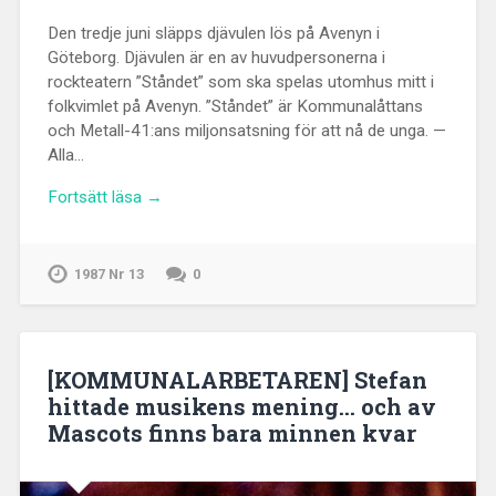
Den tredje juni släpps djävulen lös på Avenyn i
Göteborg. Djävulen är en av huvudpersonerna i
rockteatern ”Ståndet” som ska spelas utomhus mitt i
folkvimlet på Avenyn. ”Ståndet” är Kommunalåttans
och Metall-41:ans miljonsatsning för att nå de unga. —
Alla…
Fortsätt läsa →
1987 Nr 13
0
[KOMMUNALARBETAREN] Stefan
hittade musikens mening… och av
Mascots finns bara minnen kvar