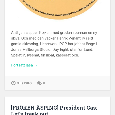
Äntligen släpper Pojken med grodan i pannan en ny
skiva. Och med den väcker Henrik Venant liv i sitt
gamla skivbolag, Heartwork. PGP har jobbat länge i
Jonas Hellborgs Studio, Day Eight, utanför Lund.
Spelat in, lyssnat, finslipat, kasserat och…
Fortsätt läsa →
#8 (1987)
0
[FRÖKEN ÄSPING] President Gas:
Let’s freak out