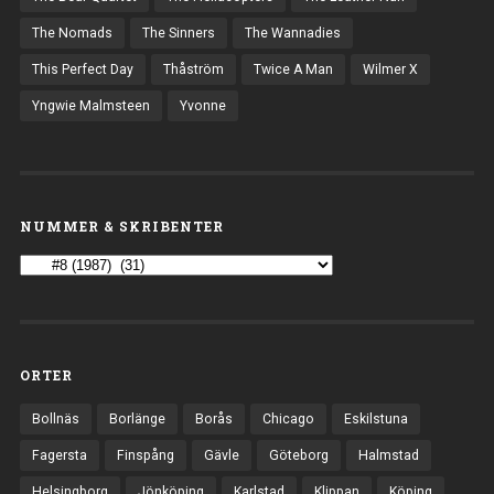
The Nomads
The Sinners
The Wannadies
This Perfect Day
Thåström
Twice A Man
Wilmer X
Yngwie Malmsteen
Yvonne
NUMMER & SKRIBENTER
ORTER
Bollnäs
Borlänge
Borås
Chicago
Eskilstuna
Fagersta
Finspång
Gävle
Göteborg
Halmstad
Helsingborg
Jönköping
Karlstad
Klippan
Köping