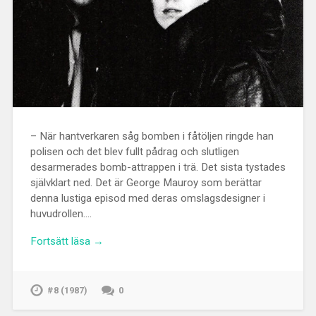
– När hantverkaren såg bomben i fåtöljen ringde han
polisen och det blev fullt pådrag och slutligen
desarmerades bomb-attrappen i trä. Det sista tystades
självklart ned. Det är George Mauroy som berättar
denna lustiga episod med deras omslagsdesigner i
huvudrollen….
Fortsätt läsa →
#8 (1987)
0