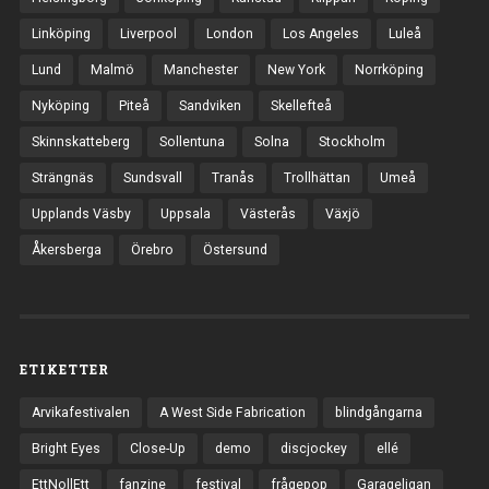
Linköping
Liverpool
London
Los Angeles
Luleå
Lund
Malmö
Manchester
New York
Norrköping
Nyköping
Piteå
Sandviken
Skellefteå
Skinnskatteberg
Sollentuna
Solna
Stockholm
Strängnäs
Sundsvall
Tranås
Trollhättan
Umeå
Upplands Väsby
Uppsala
Västerås
Växjö
Åkersberga
Örebro
Östersund
ETIKETTER
Arvikafestivalen
A West Side Fabrication
blindgångarna
Bright Eyes
Close-Up
demo
discjockey
ellé
EttNollEtt
fanzine
festival
frågepop
Garageligan