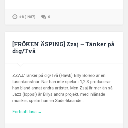
#8 (1987)
0
[FRÖKEN ÄSPING] Zzaj – Tänker på
dig/Två
ZZAJ/Tänker på dig/Två (Hawk) Billy Bolero är en
tusenkonstnär. När han inte spelar i 1,2,3 producerar
han bland annat andra artister. Men Zzaj är mer än så.
Jazz (lopps!) är Billys andra projekt, med inlånade
musiker, spelar han en Sade-liknande…
Fortsätt läsa →