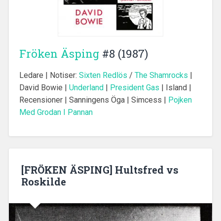
Fröken Äsping
#8 (1987)
Ledare | Notiser:
Sixten Redlös
/
The Shamrocks
|
David Bowie |
Underland
|
President Gas
| Island |
Recensioner | Sanningens Öga | Simcess |
Pojken
Med Grodan I Pannan
[FRÖKEN ÄSPING] Hultsfred vs
Roskilde