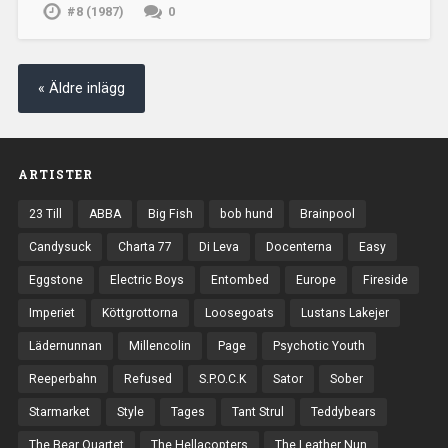
#8 (1987)
0
« Äldre inlägg
ARTISTER
23 Till
ABBA
Big Fish
bob hund
Brainpool
Candysuck
Charta 77
Di Leva
Docenterna
Easy
Eggstone
Electric Boys
Entombed
Europe
Fireside
Imperiet
Köttgrottorna
Loosegoats
Lustans Lakejer
Lädernunnan
Millencolin
Page
Psychotic Youth
Reeperbahn
Refused
S.P.O.C.K
Sator
Sober
Starmarket
Style
Tages
Tant Strul
Teddybears
The Bear Quartet
The Hellacopters
The Leather Nun