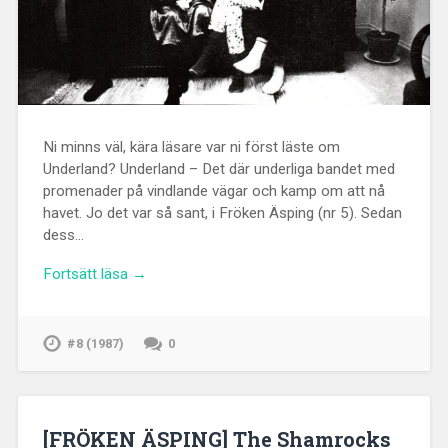
Ni minns väl, kära läsare var ni först läste om
Underland? Underland – Det där underliga bandet med
promenader på vindlande vägar och kamp om att nå
havet. Jo det var så sant, i Fröken Äsping (nr 5). Sedan
dess…
Fortsätt läsa →
#8 (1987)
0
[FRÖKEN ÄSPING] The Shamrocks