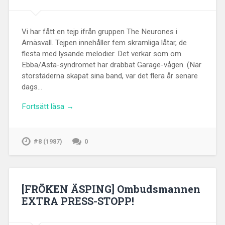
Vi har fått en tejp ifrån gruppen The Neurones i
Arnäsvall. Tejpen innehåller fem skramliga låtar, de
flesta med lysande melodier. Det verkar som om
Ebba/Asta-syndromet har drabbat Garage-vågen. (När
storstäderna skapat sina band, var det flera år senare
dags…
Fortsätt läsa →
#8 (1987)
0
[FRÖKEN ÄSPING] Ombudsmannen
EXTRA PRESS-STOPP!