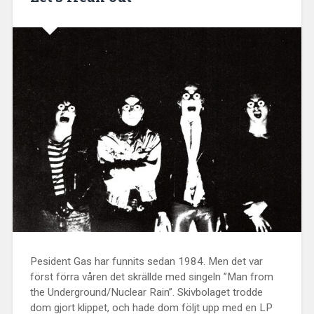
Pesident Gas har funnits sedan 1984. Men det var
först förra våren det skrällde med singeln ”Man from
the Underground/Nuclear Rain”. Skivbolaget trodde
dom gjort klippet, och hade dom följt upp med en LP