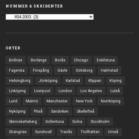
NUMMER & SKRIBENTER
ORTER
Bollnäs
Borlänge
Borås
Chicago
Eskilstuna
Fagersta
Finspång
Gävle
Göteborg
Halmstad
Helsingborg
Jönköping
Karlstad
Klippan
Köping
Linköping
Liverpool
London
Los Angeles
Luleå
Lund
Malmö
Manchester
New York
Norrköping
Nyköping
Piteå
Sandviken
Skellefteå
Skinnskatteberg
Sollentuna
Solna
Stockholm
Strängnäs
Sundsvall
Tranås
Trollhättan
Umeå