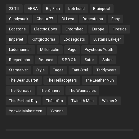
23 Till
ABBA
Big Fish
bob hund
Brainpool
Candysuck
Charta 77
Di Leva
Docenterna
Easy
Eggstone
Electric Boys
Entombed
Europe
Fireside
Imperiet
Köttgrottorna
Loosegoats
Lustans Lakejer
Lädernunnan
Millencolin
Page
Psychotic Youth
Reeperbahn
Refused
S.P.O.C.K
Sator
Sober
Starmarket
Style
Tages
Tant Strul
Teddybears
The Bear Quartet
The Hellacopters
The Leather Nun
The Nomads
The Sinners
The Wannadies
This Perfect Day
Thåström
Twice A Man
Wilmer X
Yngwie Malmsteen
Yvonne