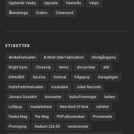
Upplands Väsby
Uppsala
Västerås
Växjö
Åkersberga
Örebro
Östersund
ETIKETTER
Arvikafestivalen
A West Side Fabrication
blindgångarna
Bright Eyes
Close-Up
demo
discjockey
ellé
EttNollEtt
fanzine
festival
frågepop
Garageligan
Hultsfredsfestivalen
insändare
Joker Records
Jörvars Gosskör
konserter
kulturföreningar
ledare
Lollipop
medarbetare
New Kind Of Kick
nyheter
Paska Mag
Pie Mag
POP-allsvenskan
Promenade
Promopop
Radium 226.05
recensioner