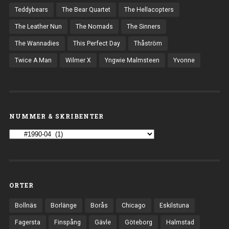
Teddybears
The Bear Quartet
The Hellacopters
The Leather Nun
The Nomads
The Sinners
The Wannadies
This Perfect Day
Thåström
Twice A Man
Wilmer X
Yngwie Malmsteen
Yvonne
NUMMER & SKRIBENTER
ORTER
Bollnäs
Borlänge
Borås
Chicago
Eskilstuna
Fagersta
Finspång
Gävle
Göteborg
Halmstad