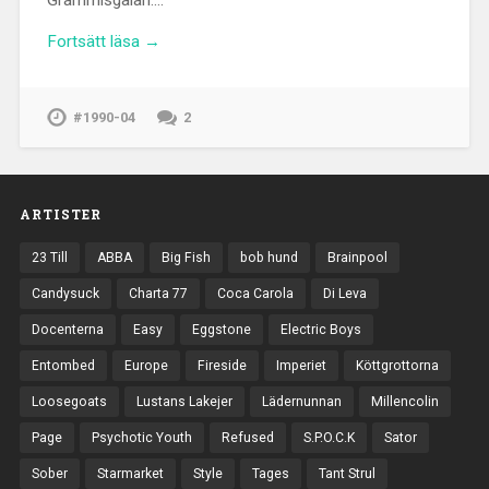
Fortsätt läsa →
#1990-04
2
ARTISTER
23 Till
ABBA
Big Fish
bob hund
Brainpool
Candysuck
Charta 77
Coca Carola
Di Leva
Docenterna
Easy
Eggstone
Electric Boys
Entombed
Europe
Fireside
Imperiet
Köttgrottorna
Loosegoats
Lustans Lakejer
Lädernunnan
Millencolin
Page
Psychotic Youth
Refused
S.P.O.C.K
Sator
Sober
Starmarket
Style
Tages
Tant Strul