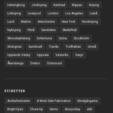
Helsingborg
Jönköping
Karlstad
Klippan
Köping
Linköping
Liverpool
London
Los Angeles
Luleå
Lund
Malmö
Manchester
New York
Norrköping
Nyköping
Piteå
Sandviken
Skellefteå
Skinnskatteberg
Sollentuna
Solna
Stockholm
Strängnäs
Sundsvall
Tranås
Trollhättan
Umeå
Upplands Väsby
Uppsala
Västerås
Växjö
Åkersberga
Örebro
Östersund
ETIKETTER
Arvikafestivalen
A West Side Fabrication
blindgångarna
Bright Eyes
Close-Up
demo
discjockey
ellé