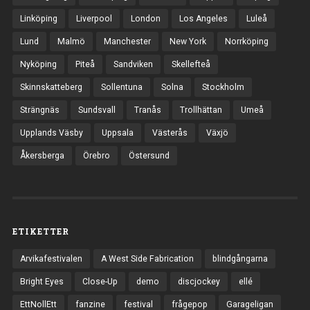
Linköping
Liverpool
London
Los Angeles
Luleå
Lund
Malmö
Manchester
New York
Norrköping
Nyköping
Piteå
Sandviken
Skellefteå
Skinnskatteberg
Sollentuna
Solna
Stockholm
Strängnäs
Sundsvall
Tranås
Trollhättan
Umeå
Upplands Väsby
Uppsala
Västerås
Växjö
Åkersberga
Örebro
Östersund
ETIKETTER
Arvikafestivalen
A West Side Fabrication
blindgångarna
Bright Eyes
Close-Up
demo
discjockey
ellé
EttNollEtt
fanzine
festival
frågepop
Garageligan