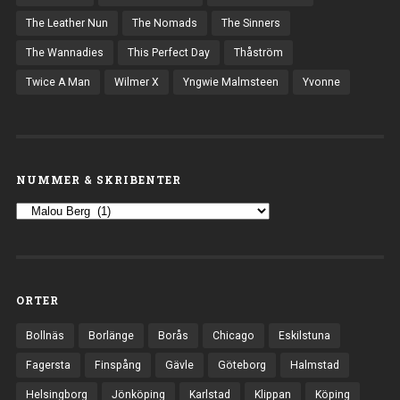
The Leather Nun
The Nomads
The Sinners
The Wannadies
This Perfect Day
Thåström
Twice A Man
Wilmer X
Yngwie Malmsteen
Yvonne
NUMMER & SKRIBENTER
ORTER
Bollnäs
Borlänge
Borås
Chicago
Eskilstuna
Fagersta
Finspång
Gävle
Göteborg
Halmstad
Helsingborg
Jönköping
Karlstad
Klippan
Köping