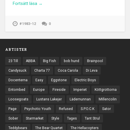
Fortsätt läsa →
#1983-12
0
ARTISTER
23 Till
ABBA
Big Fish
bob hund
Brainpool
Candysuck
Charta 77
Coca Carola
Di Leva
Docenterna
Easy
Eggstone
Electric Boys
Entombed
Europe
Fireside
Imperiet
Köttgrottorna
Loosegoats
Lustans Lakejer
Lädernunnan
Millencolin
Page
Psychotic Youth
Refused
S.P.O.C.K
Sator
Sober
Starmarket
Style
Tages
Tant Strul
Teddybears
The Bear Quartet
The Hellacopters