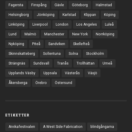
Fagersta
Finspång
Gävle
Göteborg
Halmstad
Helsingborg
Jönköping
Karlstad
Klippan
Köping
Linköping
Liverpool
London
Los Angeles
Luleå
Lund
Malmö
Manchester
New York
Norrköping
Nyköping
Piteå
Sandviken
Skellefteå
Skinnskatteberg
Sollentuna
Solna
Stockholm
Strängnäs
Sundsvall
Tranås
Trollhättan
Umeå
Upplands Väsby
Uppsala
Västerås
Växjö
Åkersberga
Örebro
Östersund
ETIKETTER
Arvikafestivalen
A West Side Fabrication
blindgångarna