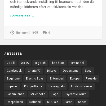
och insmickrande inställning till branschen och den där
ständiga kåtheten efter ett skivkontrakt var det…
Fortsätt läsa →
Nummer 1 1995
0
ARTISTER
23 Till
ABBA
Big Fish
bob hund
Brainpool
Candysuck
Charta 77
Di Leva
Docenterna
Easy
Eggstone
Electric Boys
Entombed
Europe
Fireside
Imperiet
Köttgrottorna
Loosegoats
Lustans Lakejer
Lädernunnan
Millencolin
Page
Psychotic Youth
Reeperbahn
Refused
S.P.O.C.K
Sator
Sober