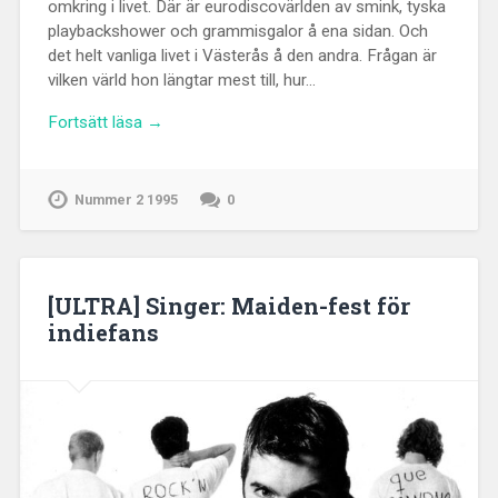
omkring i livet. Där är eurodiscovärlden av smink, tyska
playbackshower och grammisgalor å ena sidan. Och
det helt vanliga livet i Västerås å den andra. Frågan är
vilken värld hon längtar mest till, hur…
Fortsätt läsa →
Nummer 2 1995
0
[ULTRA] Singer: Maiden-fest för
indiefans