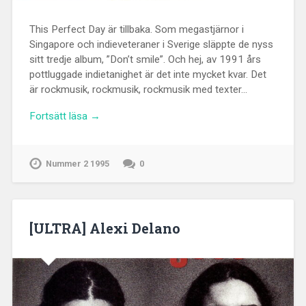
This Perfect Day är tillbaka. Som megastjärnor i
Singapore och indieveteraner i Sverige släppte de nyss
sitt tredje album, ”Don’t smile”. Och hej, av 1991 års
pottluggade indietanighet är det inte mycket kvar. Det
är rockmusik, rockmusik, rockmusik med texter…
Fortsätt läsa →
Nummer 2 1995
0
[ULTRA] Alexi Delano