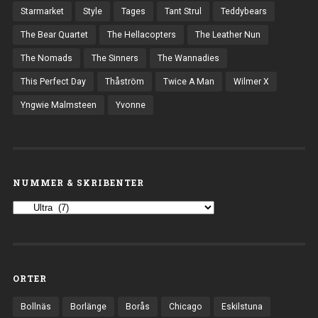
Starmarket
Style
Tages
Tant Strul
Teddybears
The Bear Quartet
The Hellacopters
The Leather Nun
The Nomads
The Sinners
The Wannadies
This Perfect Day
Thåström
Twice A Man
Wilmer X
Yngwie Malmsteen
Yvonne
NUMMER & SKRIBENTER
ORTER
Bollnäs
Borlänge
Borås
Chicago
Eskilstuna