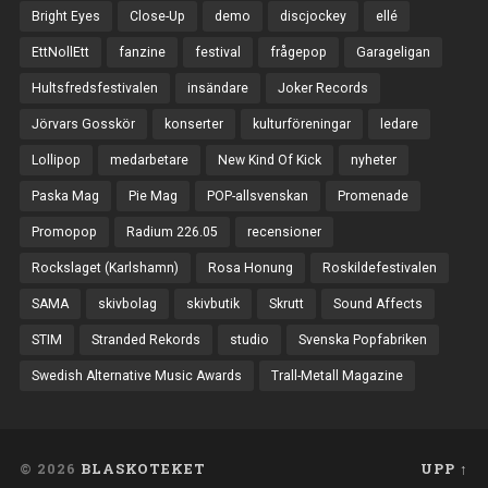
Bright Eyes
Close-Up
demo
discjockey
ellé
EttNollEtt
fanzine
festival
frågepop
Garageligan
Hultsfredsfestivalen
insändare
Joker Records
Jörvars Gosskör
konserter
kulturföreningar
ledare
Lollipop
medarbetare
New Kind Of Kick
nyheter
Paska Mag
Pie Mag
POP-allsvenskan
Promenade
Promopop
Radium 226.05
recensioner
Rockslaget (Karlshamn)
Rosa Honung
Roskildefestivalen
SAMA
skivbolag
skivbutik
Skrutt
Sound Affects
STIM
Stranded Rekords
studio
Svenska Popfabriken
Swedish Alternative Music Awards
Trall-Metall Magazine
© 2026
BLASKOTEKET
UPP ↑