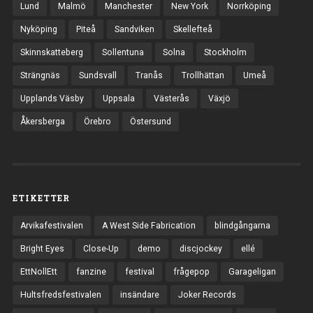
Lund
Malmö
Manchester
New York
Norrköping
Nyköping
Piteå
Sandviken
Skellefteå
Skinnskatteberg
Sollentuna
Solna
Stockholm
Strängnäs
Sundsvall
Tranås
Trollhättan
Umeå
Upplands Väsby
Uppsala
Västerås
Växjö
Åkersberga
Örebro
Östersund
ETIKETTER
Arvikafestivalen
A West Side Fabrication
blindgångarna
Bright Eyes
Close-Up
demo
discjockey
ellé
EttNollEtt
fanzine
festival
frågepop
Garageligan
Hultsfredsfestivalen
insändare
Joker Records