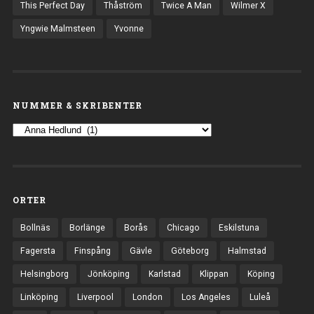
This Perfect Day
Thåström
Twice A Man
Wilmer X
Yngwie Malmsteen
Yvonne
NUMMER & SKRIBENTER
ORTER
Bollnäs
Borlänge
Borås
Chicago
Eskilstuna
Fagersta
Finspång
Gävle
Göteborg
Halmstad
Helsingborg
Jönköping
Karlstad
Klippan
Köping
Linköping
Liverpool
London
Los Angeles
Luleå