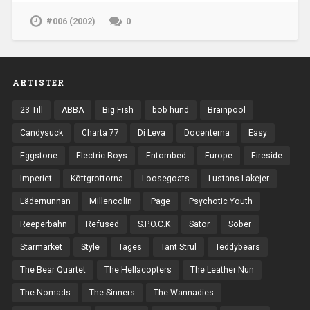
#006 (2002)
0
ARTISTER
23 Till
ABBA
Big Fish
bob hund
Brainpool
Candysuck
Charta 77
Di Leva
Docenterna
Easy
Eggstone
Electric Boys
Entombed
Europe
Fireside
Imperiet
Köttgrottorna
Loosegoats
Lustans Lakejer
Lädernunnan
Millencolin
Page
Psychotic Youth
Reeperbahn
Refused
S.P.O.C.K
Sator
Sober
Starmarket
Style
Tages
Tant Strul
Teddybears
The Bear Quartet
The Hellacopters
The Leather Nun
The Nomads
The Sinners
The Wannadies