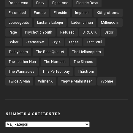
Docenterna
Easy
Eggstone
Electric Boys
Entombed
Europe
Fireside
Imperiet
Köttgrottorna
Loosegoats
Lustans Lakejer
Lädernunnan
Millencolin
Page
Psychotic Youth
Refused
S.P.O.C.K
Sator
Sober
Starmarket
Style
Tages
Tant Strul
Teddybears
The Bear Quartet
The Hellacopters
The Leather Nun
The Nomads
The Sinners
The Wannadies
This Perfect Day
Thåström
Twice A Man
Wilmer X
Yngwie Malmsteen
Yvonne
NUMMER & SKRIBENTER