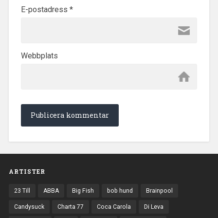
E-postadress
*
Webbplats
ARTISTER
23 Till
ABBA
Big Fish
bob hund
Brainpool
Candysuck
Charta 77
Coca Carola
Di Leva