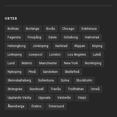
ORTER
Bollnäs
Borlänge
Borås
Chicago
Eskilstuna
Fagersta
Finspång
Gävle
Göteborg
Halmstad
Helsingborg
Jönköping
Karlstad
Klippan
Köping
Linköping
Liverpool
London
Los Angeles
Luleå
Lund
Malmö
Manchester
New York
Norrköping
Nyköping
Piteå
Sandviken
Skellefteå
Skinnskatteberg
Sollentuna
Solna
Stockholm
Strängnäs
Sundsvall
Tranås
Trollhättan
Umeå
Upplands Väsby
Uppsala
Västerås
Växjö
Åkersberga
Örebro
Östersund