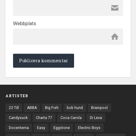
Webbplats
ARTISTER
23 Till
ABBA
Big Fish
bob hund
Brainpool
Candysuck
Charta 77
Coca Carola
Di Leva
Docenterna
Easy
Eggstone
Electric Boys