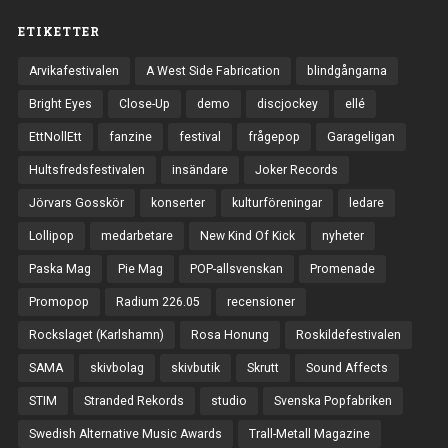
ETIKETTER
Arvikafestivalen
A West Side Fabrication
blindgångarna
Bright Eyes
Close-Up
demo
discjockey
ellé
EttNollEtt
fanzine
festival
frågepop
Garageligan
Hultsfredsfestivalen
insändare
Joker Records
Jörvars Gosskör
konserter
kulturföreningar
ledare
Lollipop
medarbetare
New Kind Of Kick
nyheter
Paska Mag
Pie Mag
POP-allsvenskan
Promenade
Promopop
Radium 226.05
recensioner
Rockslaget (Karlshamn)
Rosa Honung
Roskildefestivalen
SAMA
skivbolag
skivbutik
Skrutt
Sound Affects
STIM
Stranded Rekords
studio
Svenska Popfabriken
Swedish Alternative Music Awards
Trall-Metall Magazine