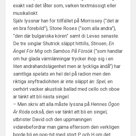
exakt vad det låter som, varken textmässigt eller
musikaliskt.
Själv lyssnar han för tillfället på Morrissey (”det är
en bra förebild”), Stone Roses (”som alla andra”),
”den där bulgariska kören” samt di Levas senaste.
De tre singlar Shutrick släppt hittills,
Stinsen
,
En
Ängel För Mig
och
Sambos På Försök
(”som handlar
om hur glada värmlänningar trycker ihop sig i en
liten andrahandslägenhet men är lyckliga ändå”) har
samtliga spelats en hel del på radion men den
riktiga snyftradiohiten är inte släppt än:
Spel
, en
oerhört vacker akustisk ballad med cello och oboe
är tänkt att bli nästa singel.
– Men skriv att alla måste lyssna på
Hennes Ögon
Är Röda
också, den var tänkt att bli en singel,
utbrister David och den uppmaningen
vidarebefordrar man gärna eftersom den verkligen
borde bli en pop-hit med stort P och H om det