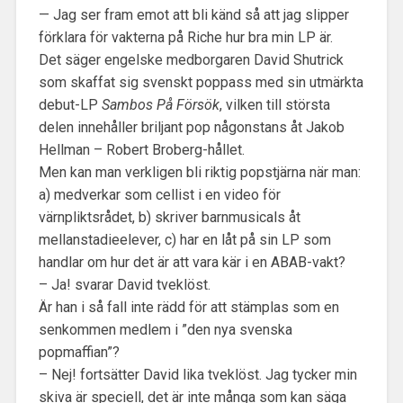
— Jag ser fram emot att bli känd så att jag slipper
förklara för vakterna på Riche hur bra min LP är.
Det säger engelske medborgaren David Shutrick
som skaffat sig svenskt poppass med sin utmärkta
debut-LP
Sambos På Försök
, vilken till största
delen innehåller briljant pop någonstans åt Jakob
Hellman – Robert Broberg-hållet.
Men kan man verkligen bli riktig popstjärna när man:
a) medverkar som cellist i en video för
värnpliktsrådet, b) skriver barnmusicals åt
mellanstadieelever, c) har en låt på sin LP som
handlar om hur det är att vara kär i en ABAB-vakt?
– Ja! svarar David tveklöst.
Är han i så fall inte rädd för att stämplas som en
senkommen medlem i ”den nya svenska
popmaffian”?
– Nej! fortsätter David lika tveklöst. Jag tycker min
skiva är speciell, det är inte många som kan säga