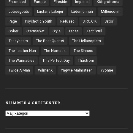
Entombed
Europe
Fireside
Imperiet
Köttgrottorna
Loosegoats
Lustans Lakejer
Lädernunnan
Millencolin
Page
Psychotic Youth
Refused
S.P.O.C.K
Sator
Sober
Starmarket
Style
Tages
Tant Strul
Teddybears
The Bear Quartet
The Hellacopters
The Leather Nun
The Nomads
The Sinners
The Wannadies
This Perfect Day
Thåström
Twice A Man
Wilmer X
Yngwie Malmsteen
Yvonne
NUMMER & SKRIBENTER