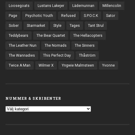
Loosegoats
Lustans Lakejer
Lädernunnan
Millencolin
Page
Psychotic Youth
Refused
S.P.O.C.K
Sator
Sober
Starmarket
Style
Tages
Tant Strul
Teddybears
The Bear Quartet
The Hellacopters
The Leather Nun
The Nomads
The Sinners
The Wannadies
This Perfect Day
Thåström
Twice A Man
Wilmer X
Yngwie Malmsteen
Yvonne
NUMMER & SKRIBENTER