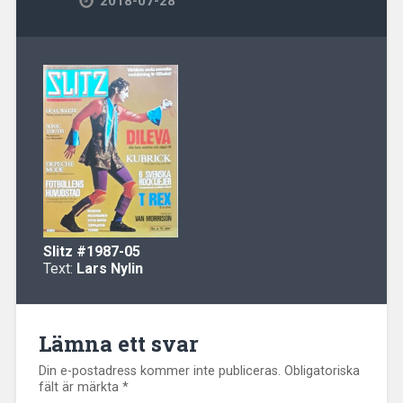
2018-07-28
Slitz
#1987-05
Text:
Lars Nylin
Lämna ett svar
Din e-postadress kommer inte publiceras.
Obligatoriska
fält är märkta
*