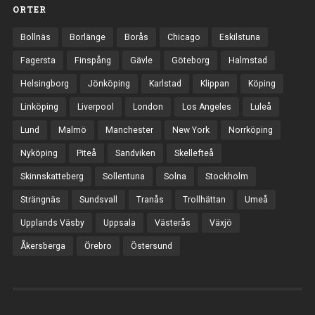
ORTER
Bollnäs
Borlänge
Borås
Chicago
Eskilstuna
Fagersta
Finspång
Gävle
Göteborg
Halmstad
Helsingborg
Jönköping
Karlstad
Klippan
Köping
Linköping
Liverpool
London
Los Angeles
Luleå
Lund
Malmö
Manchester
New York
Norrköping
Nyköping
Piteå
Sandviken
Skellefteå
Skinnskatteberg
Sollentuna
Solna
Stockholm
Strängnäs
Sundsvall
Tranås
Trollhättan
Umeå
Upplands Väsby
Uppsala
Västerås
Växjö
Åkersberga
Örebro
Östersund