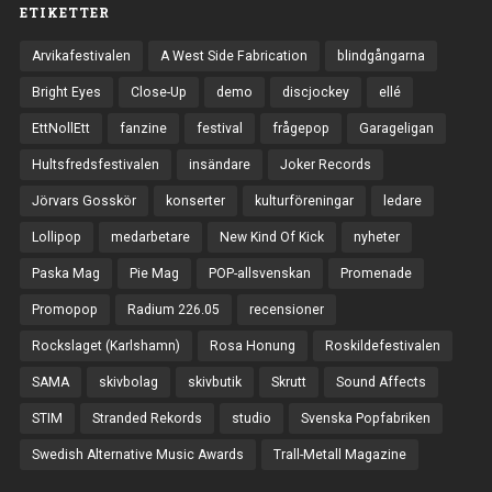
ETIKETTER
Arvikafestivalen
A West Side Fabrication
blindgångarna
Bright Eyes
Close-Up
demo
discjockey
ellé
EttNollEtt
fanzine
festival
frågepop
Garageligan
Hultsfredsfestivalen
insändare
Joker Records
Jörvars Gosskör
konserter
kulturföreningar
ledare
Lollipop
medarbetare
New Kind Of Kick
nyheter
Paska Mag
Pie Mag
POP-allsvenskan
Promenade
Promopop
Radium 226.05
recensioner
Rockslaget (Karlshamn)
Rosa Honung
Roskildefestivalen
SAMA
skivbolag
skivbutik
Skrutt
Sound Affects
STIM
Stranded Rekords
studio
Svenska Popfabriken
Swedish Alternative Music Awards
Trall-Metall Magazine