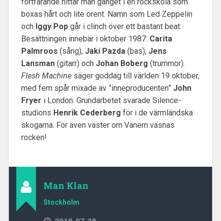
fortfarande hittar man gänget i en rockskola som
boxas hårt och lite orent. Namn som Led Zeppelin
och
Iggy Pop
går i clinch över ett bastant beat.
Besättningen innebär i oktober 1987:
Carita
Palmroos
(sång),
Jaki Pazda
(bas),
Jens
Lansman
(gitarr) och
Johan Boberg
(trummor).
Flesh Machine
säger goddag till världen 19 oktober,
med fem spår mixade av ”inneproducenten”
John
Fryer
i London. Grundarbetet svarade Silence-
studions
Henrik Cederberg
för i de värmländska
skogarna. För även väster om Vänern väsnas
rocken!
Man Klan
Stockholm