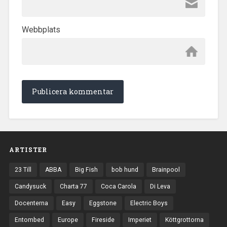
Webbplats
ARTISTER
23 Till
ABBA
Big Fish
bob hund
Brainpool
Candysuck
Charta 77
Coca Carola
Di Leva
Docenterna
Easy
Eggstone
Electric Boys
Entombed
Europe
Fireside
Imperiet
Köttgrottorna