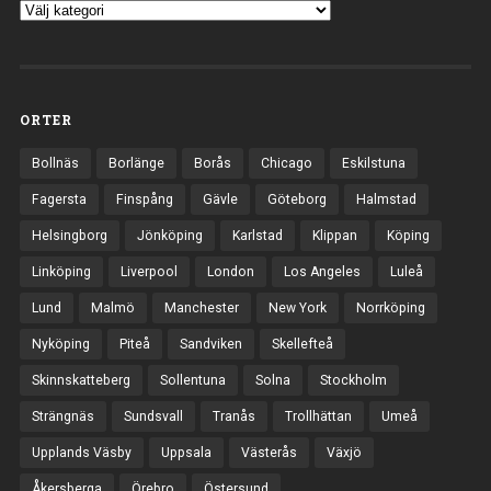
ORTER
Bollnäs
Borlänge
Borås
Chicago
Eskilstuna
Fagersta
Finspång
Gävle
Göteborg
Halmstad
Helsingborg
Jönköping
Karlstad
Klippan
Köping
Linköping
Liverpool
London
Los Angeles
Luleå
Lund
Malmö
Manchester
New York
Norrköping
Nyköping
Piteå
Sandviken
Skellefteå
Skinnskatteberg
Sollentuna
Solna
Stockholm
Strängnäs
Sundsvall
Tranås
Trollhättan
Umeå
Upplands Väsby
Uppsala
Västerås
Växjö
Åkersberga
Örebro
Östersund