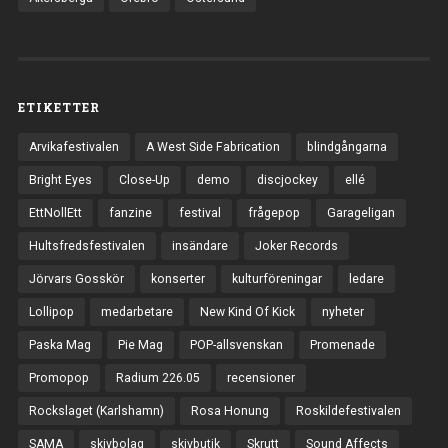
ETIKETTER
Arvikafestivalen
A West Side Fabrication
blindgångarna
Bright Eyes
Close-Up
demo
discjockey
ellé
EttNollEtt
fanzine
festival
frågepop
Garageligan
Hultsfredsfestivalen
insändare
Joker Records
Jörvars Gosskör
konserter
kulturföreningar
ledare
Lollipop
medarbetare
New Kind Of Kick
nyheter
Paska Mag
Pie Mag
POP-allsvenskan
Promenade
Promopop
Radium 226.05
recensioner
Rockslaget (Karlshamn)
Rosa Honung
Roskildefestivalen
SAMA
skivbolag
skivbutik
Skrutt
Sound Affects