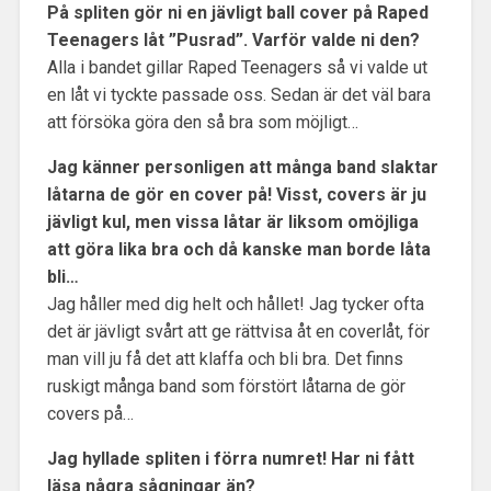
På spliten gör ni en jävligt ball cover på Raped
Teenagers låt ”Pusrad”. Varför valde ni den?
Alla i bandet gillar Raped Teenagers så vi valde ut
en låt vi tyckte passade oss. Sedan är det väl bara
att försöka göra den så bra som möjligt…
Jag känner personligen att många band slaktar
låtarna de gör en cover på! Visst, covers är ju
jävligt kul, men vissa låtar är liksom omöjliga
att göra lika bra och då kanske man borde låta
bli…
Jag håller med dig helt och hållet! Jag tycker ofta
det är jävligt svårt att ge rättvisa åt en coverlåt, för
man vill ju få det att klaffa och bli bra. Det finns
ruskigt många band som förstört låtarna de gör
covers på…
Jag hyllade spliten i förra numret! Har ni fått
läsa några sågningar än?