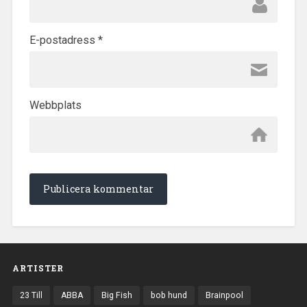
E-postadress
*
Webbplats
ARTISTER
23 Till
ABBA
Big Fish
bob hund
Brainpool