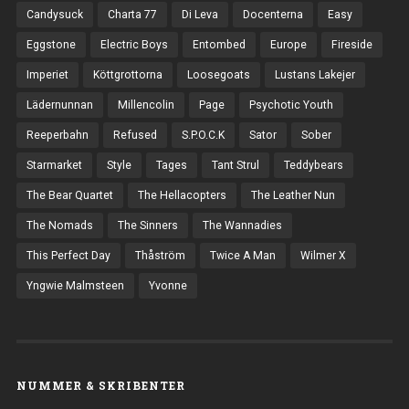
Candysuck
Charta 77
Di Leva
Docenterna
Easy
Eggstone
Electric Boys
Entombed
Europe
Fireside
Imperiet
Köttgrottorna
Loosegoats
Lustans Lakejer
Lädernunnan
Millencolin
Page
Psychotic Youth
Reeperbahn
Refused
S.P.O.C.K
Sator
Sober
Starmarket
Style
Tages
Tant Strul
Teddybears
The Bear Quartet
The Hellacopters
The Leather Nun
The Nomads
The Sinners
The Wannadies
This Perfect Day
Thåström
Twice A Man
Wilmer X
Yngwie Malmsteen
Yvonne
NUMMER & SKRIBENTER