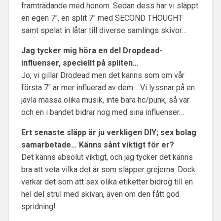
framträdande med honom. Sedan dess har vi släppt
en egen 7″, en split 7″ med SECOND THOUGHT
samt spelat in låtar till diverse samlings skivor…
Jag tycker mig höra en del Dropdead-
influenser, speciellt på spliten…
Jo, vi gillar Drodead men det känns som om vår
första 7″ är mer influerad av dem… Vi lyssnar på en
jävla massa olika musik, inte bara hc/punk, så var
och en i bandet bidrar nog med sina influenser…
Ert senaste släpp är ju verkligen DIY; sex bolag
samarbetade… Känns sånt viktigt för er?
Det känns absolut viktigt, och jag tycker det känns
bra att veta vilka det är som släpper grejerna. Dock
verkar det som att sex olika etiketter bidrog till en
hel del strul med skivan, även om den fått god
spridning!