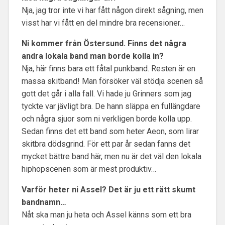
Nja, jag tror inte vi har fått någon direkt sågning, men
visst har vi fått en del mindre bra recensioner…
Ni kommer från Östersund. Finns det några
andra lokala band man borde kolla in?
Nja, här finns bara ett fåtal punkband. Resten är en
massa skitband! Man försöker väl stödja scenen så
gott det går i alla fall. Vi hade ju Grinners som jag
tyckte var jävligt bra. De hann släppa en fullängdare
och några sjuor som ni verkligen borde kolla upp.
Sedan finns det ett band som heter Aeon, som lirar
skitbra dödsgrind. För ett par år sedan fanns det
mycket bättre band här, men nu är det väl den lokala
hiphopscenen som är mest produktiv…
Varför heter ni Assel? Det är ju ett rätt skumt
bandnamn…
Nåt ska man ju heta och Assel känns som ett bra