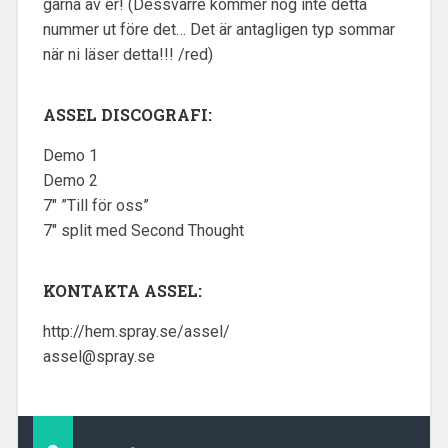
gärna av er! (Dessvärre kommer nog inte detta
nummer ut före det… Det är antagligen typ sommar
när ni läser detta!!! /red)
ASSEL DISCOGRAFI:
Demo 1
Demo 2
7″ ”Till för oss”
7″ split med Second Thought
KONTAKTA ASSEL:
http://hem.spray.se/assel/
assel@spray.se