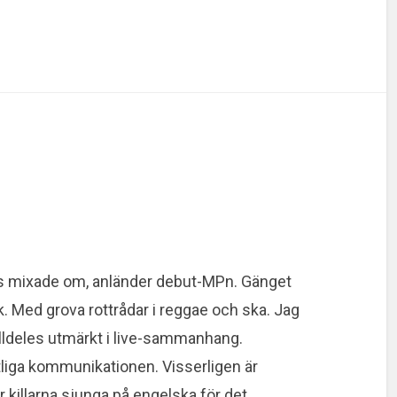
hirts mixade om, anländer debut-MPn. Gänget
. Med grova rottrådar i reggae och ska. Jag
alldeles utmärkt i live-sammanhang.
liga kommunikationen. Visserligen är
killarna sjunga på engelska för det.