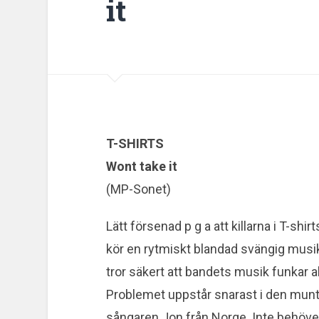
it
T-SHIRTS
Wont take it
(MP-Sonet)
Lätt försenad p g a att killarna i T-s
kör en rytmiskt blandad svängig musik
tror säkert att bandets musik funkar 
Problemet uppstår snarast i den munt
sångaren Jon från Norge. Inte behöver 