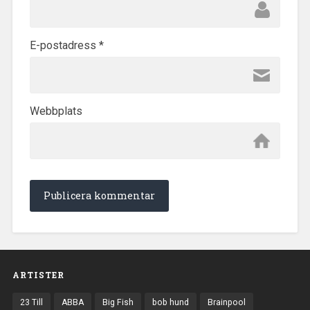
E-postadress
*
Webbplats
ARTISTER
23 Till
ABBA
Big Fish
bob hund
Brainpool