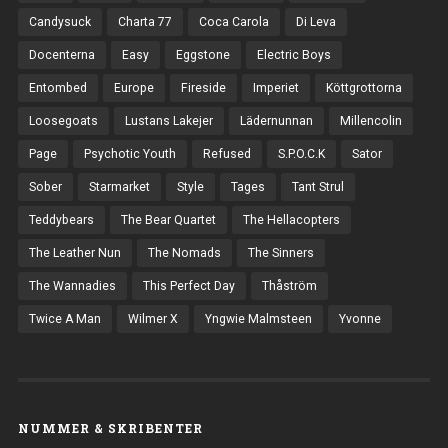
Candysuck
Charta 77
Coca Carola
Di Leva
Docenterna
Easy
Eggstone
Electric Boys
Entombed
Europe
Fireside
Imperiet
Köttgrottorna
Loosegoats
Lustans Lakejer
Lädernunnan
Millencolin
Page
Psychotic Youth
Refused
S.P.O.C.K
Sator
Sober
Starmarket
Style
Tages
Tant Strul
Teddybears
The Bear Quartet
The Hellacopters
The Leather Nun
The Nomads
The Sinners
The Wannadies
This Perfect Day
Thåström
Twice A Man
Wilmer X
Yngwie Malmsteen
Yvonne
NUMMER & SKRIBENTER