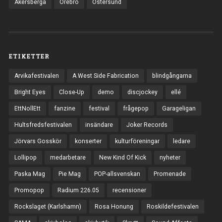
Åkersberga
Örebro
Östersund
ETIKETTER
Arvikafestivalen
A West Side Fabrication
blindgångarna
Bright Eyes
Close-Up
demo
discjockey
ellé
EttNollEtt
fanzine
festival
frågepop
Garageligan
Hultsfredsfestivalen
insändare
Joker Records
Jörvars Gosskör
konserter
kulturföreningar
ledare
Lollipop
medarbetare
New Kind Of Kick
nyheter
Paska Mag
Pie Mag
POP-allsvenskan
Promenade
Promopop
Radium 226.05
recensioner
Rockslaget (Karlshamn)
Rosa Honung
Roskildefestivalen