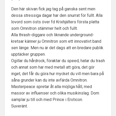
Den här skivan fick jag tag på ganska sent men
dessa stressiga dagar har den snurrat för fullt. Alla
lovord som östs över fd Krixhjälters första platta
som Omnitron stämmer helt och fullt.
Alla thrash-diggare och liknande underground-
kretsar känner ju Omnitron som ett innovativt band
sen länge. Men nu är det dags att en bredare publik
upptäcker gruppen.
Ogillar du hårdrock, föraktar du speed, hatar du trash
och annat som har med metall att göra, det gör
inget, det får du göra hur mycket du vill men bara på
såna grunder kan du inte avfärda Omnitron.
Masterpeace spretar åt alla möjliga håll, med
massor av influenser och olika musikinslag. Dom
samplar ju till och med Prince i Eroticon.
Suveränt.