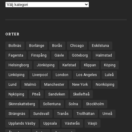
ORTER
Bollnäs
Borlänge
Borås
Chicago
Eskilstuna
Fagersta
Finspång
Gävle
Göteborg
Halmstad
Helsingborg
Jönköping
Karlstad
Klippan
Köping
Linköping
Liverpool
London
Los Angeles
Luleå
Lund
Malmö
Manchester
New York
Norrköping
Nyköping
Piteå
Sandviken
Skellefteå
Skinnskatteberg
Sollentuna
Solna
Stockholm
Strängnäs
Sundsvall
Tranås
Trollhättan
Umeå
Upplands Väsby
Uppsala
Västerås
Växjö