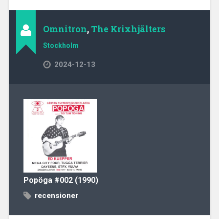
Omnitron
,
The Krixhjälters
Stockholm
2024-12-13
Popöga
#002 (1990)
recensioner