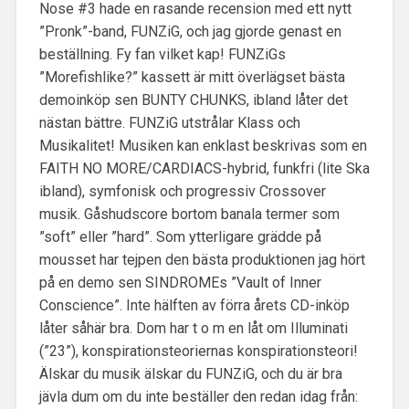
Nose #3 hade en rasande recension med ett nytt
”Pronk”-band, FUNZiG, och jag gjorde genast en
beställning. Fy fan vilket kap! FUNZiGs
”Morefishlike?” kassett är mitt överlägset bästa
demoinköp sen BUNTY CHUNKS, ibland låter det
nästan bättre. FUNZiG utstrålar Klass och
Musikalitet! Musiken kan enklast beskrivas som en
FAITH NO MORE/CARDIACS-hybrid, funkfri (lite Ska
ibland), symfonisk och progressiv Crossover
musik. Gåshudscore bortom banala termer som
”soft” eller ”hard”. Som ytterligare grädde på
mousset har tejpen den bästa produktionen jag hört
på en demo sen SINDROMEs ”Vault of Inner
Conscience”. Inte hälften av förra årets CD-inköp
låter såhär bra. Dom har t o m en låt om Illuminati
(”23”), konspirationsteoriernas konspirationsteori!
Älskar du musik älskar du FUNZiG, och du är bra
jävla dum om du inte beställer den redan idag från: