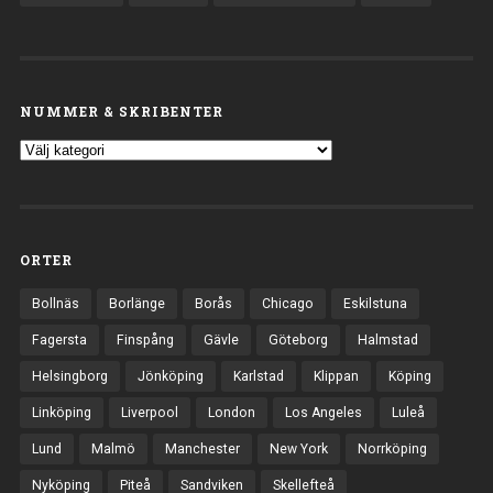
NUMMER & SKRIBENTER
ORTER
Bollnäs
Borlänge
Borås
Chicago
Eskilstuna
Fagersta
Finspång
Gävle
Göteborg
Halmstad
Helsingborg
Jönköping
Karlstad
Klippan
Köping
Linköping
Liverpool
London
Los Angeles
Luleå
Lund
Malmö
Manchester
New York
Norrköping
Nyköping
Piteå
Sandviken
Skellefteå