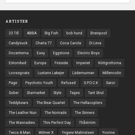
ARTISTER
23 Till
ABBA
Big Fish
bob hund
Brainpool
Candysuck
Charta 77
Coca Carola
Di Leva
Docenterna
Easy
Eggstone
Electric Boys
Entombed
Europe
Fireside
Imperiet
Köttgrottorna
Loosegoats
Lustans Lakejer
Lädernunnan
Millencolin
Page
Psychotic Youth
Refused
S.P.O.C.K
Sator
Sober
Starmarket
Style
Tages
Tant Strul
Teddybears
The Bear Quartet
The Hellacopters
The Leather Nun
The Nomads
The Sinners
The Wannadies
This Perfect Day
Thåström
Twice A Man
Wilmer X
Yngwie Malmsteen
Yvonne