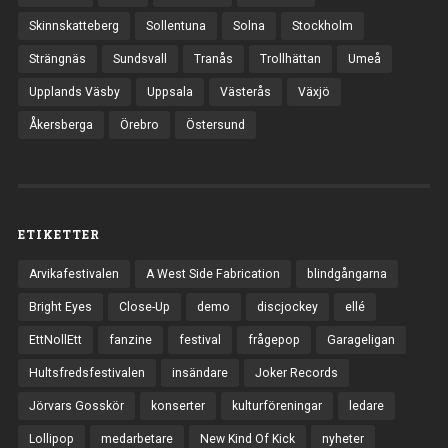
Skinnskatteberg
Sollentuna
Solna
Stockholm
Strängnäs
Sundsvall
Tranås
Trollhättan
Umeå
Upplands Väsby
Uppsala
Västerås
Växjö
Åkersberga
Örebro
Östersund
ETIKETTER
Arvikafestivalen
A West Side Fabrication
blindgångarna
Bright Eyes
Close-Up
demo
discjockey
ellé
EttNollEtt
fanzine
festival
frågepop
Garageligan
Hultsfredsfestivalen
insändare
Joker Records
Jörvars Gosskör
konserter
kulturföreningar
ledare
Lollipop
medarbetare
New Kind Of Kick
nyheter