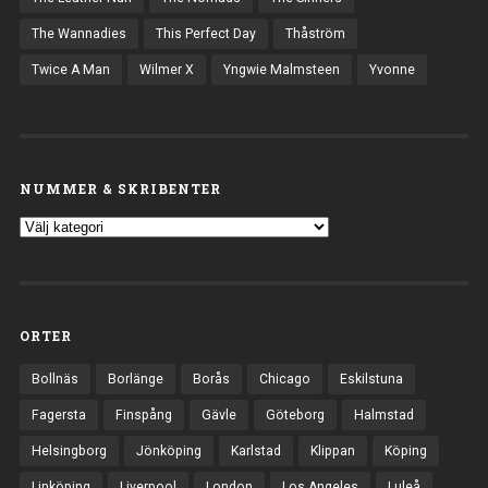
The Wannadies
This Perfect Day
Thåström
Twice A Man
Wilmer X
Yngwie Malmsteen
Yvonne
NUMMER & SKRIBENTER
ORTER
Bollnäs
Borlänge
Borås
Chicago
Eskilstuna
Fagersta
Finspång
Gävle
Göteborg
Halmstad
Helsingborg
Jönköping
Karlstad
Klippan
Köping
Linköping
Liverpool
London
Los Angeles
Luleå