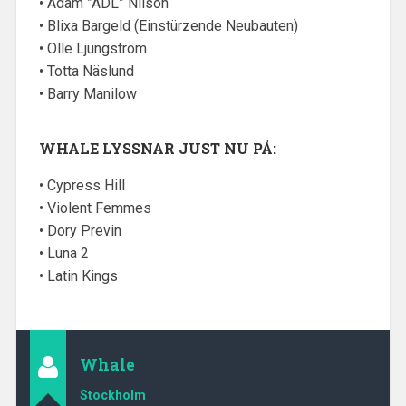
• Adam ”ADL” Nilson
• Blixa Bargeld (Einstürzende Neubauten)
• Olle Ljungström
• Totta Näslund
• Barry Manilow
WHALE LYSSNAR JUST NU PÅ:
• Cypress Hill
• Violent Femmes
• Dory Previn
• Luna 2
• Latin Kings
Whale
Stockholm