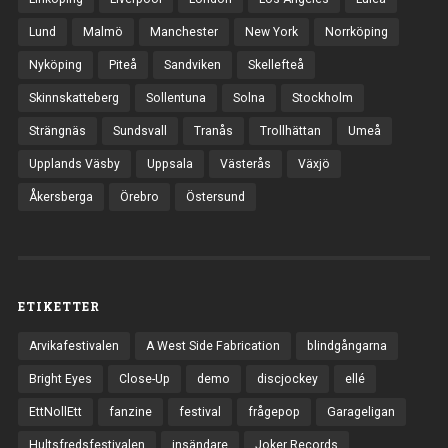
Lund
Malmö
Manchester
New York
Norrköping
Nyköping
Piteå
Sandviken
Skellefteå
Skinnskatteberg
Sollentuna
Solna
Stockholm
Strängnäs
Sundsvall
Tranås
Trollhättan
Umeå
Upplands Väsby
Uppsala
Västerås
Växjö
Åkersberga
Örebro
Östersund
ETIKETTER
Arvikafestivalen
A West Side Fabrication
blindgångarna
Bright Eyes
Close-Up
demo
discjockey
ellé
EttNollEtt
fanzine
festival
frågepop
Garageligan
Hultsfredsfestivalen
insändare
Joker Records