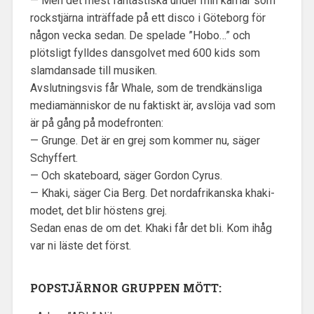
— Men det mest fantastiska under min karriär som
rockstjärna inträffade på ett disco i Göteborg för
någon vecka sedan. De spelade ”Hobo…” och
plötsligt fylldes dansgolvet med 600 kids som
slamdansade till musiken.
Avslutningsvis får Whale, som de trendkänsliga
mediamänniskor de nu faktiskt är, avslöja vad som
är på gång på modefronten:
— Grunge. Det är en grej som kommer nu, säger
Schyffert.
— Och skateboard, säger Gordon Cyrus.
— Khaki, säger Cia Berg. Det nordafrikanska khaki-
modet, det blir höstens grej.
Sedan enas de om det. Khaki får det bli. Kom ihåg
var ni läste det först.
POPSTJÄRNOR GRUPPEN MÖTT: