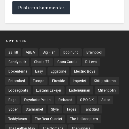
ARTISTER
23 Till
ABBA
Big Fish
bob hund
Brainpool
Candysuck
Charta 77
Coca Carola
Di Leva
Docenterna
Easy
Eggstone
Electric Boys
Entombed
Europe
Fireside
Imperiet
Köttgrottorna
Loosegoats
Lustans Lakejer
Lädernunnan
Millencolin
Page
Psychotic Youth
Refused
S.P.O.C.K
Sator
Sober
Starmarket
Style
Tages
Tant Strul
Teddybears
The Bear Quartet
The Hellacopters
The Leather Nun
The Nomads
The Sinners