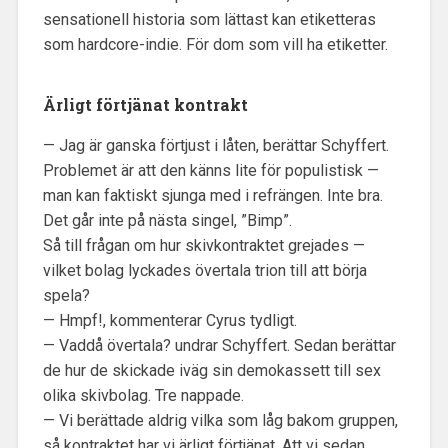
sensationell historia som lättast kan etiketteras
som hardcore-indie. För dom som vill ha etiketter.
Ärligt förtjänat kontrakt
— Jag är ganska förtjust i låten, berättar Schyffert.
Problemet är att den känns lite för populistisk —
man kan faktiskt sjunga med i refrängen. Inte bra.
Det går inte på nästa singel, ”Bimp”.
Så till frågan om hur skivkontraktet grejades —
vilket bolag lyckades övertala trion till att börja
spela?
— Hmpf!, kommenterar Cyrus tydligt.
— Vaddå övertala? undrar Schyffert. Sedan berättar
de hur de skickade iväg sin demokassett till sex
olika skivbolag. Tre nappade.
— Vi berättade aldrig vilka som låg bakom gruppen,
så kontraktet har vi ärligt förtjänat. Att vi sedan