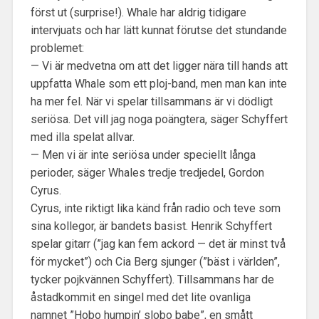
först ut (surprise!). Whale har aldrig tidigare
intervjuats och har lätt kunnat förutse det stundande
problemet:
— Vi är medvetna om att det ligger nära till hands att
uppfatta Whale som ett ploj-band, men man kan inte
ha mer fel. När vi spelar tillsammans är vi dödligt
seriösa. Det vill jag noga poängtera, säger Schyffert
med illa spelat allvar.
— Men vi är inte seriösa under speciellt långa
perioder, säger Whales tredje tredjedel, Gordon
Cyrus.
Cyrus, inte riktigt lika känd från radio och teve som
sina kollegor, är bandets basist. Henrik Schyffert
spelar gitarr (”jag kan fem ackord — det är minst två
för mycket”) och Cia Berg sjunger (”bäst i världen”,
tycker pojkvännen Schyffert). Tillsammans har de
åstadkommit en singel med det lite ovanliga
namnet ”Hobo humpin’ slobo babe”, en smått