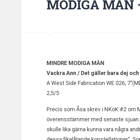
MODIGA MÄN –
MINDRE MODIGA MÄN
Vackra Ann / Det gäller bara dej och
A West Side Fabrication WE 026, 7″(M
2,5/5
Precis som Åsa skrev i NKoK #2 om M
överensstämmer med senaste sjuan. ”L
skulle lika gärna kunna vara några and
dessa fikalåtande konstellationer”. 