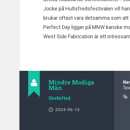
Jocke på Hultsfredsfestivalen vill han
brukar oftast vara detsamma som att bl
Perfect Day ligger på MNW kanske man
West Side Fabrication är ett intressan
Mindre Modiga
New
Män
Tex
Skellefteå
2024-06-14