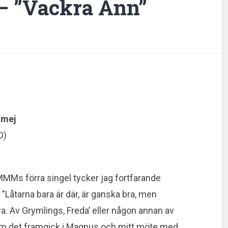
 ”Vackra Ann”
 mej
D)
MMs förra singel tycker jag fortfarande
åtarna bara är där, är ganska bra, men
ra. Av Grymlings, Freda’ eller någon annan av
Som det framgick i Magnus och mitt möte med