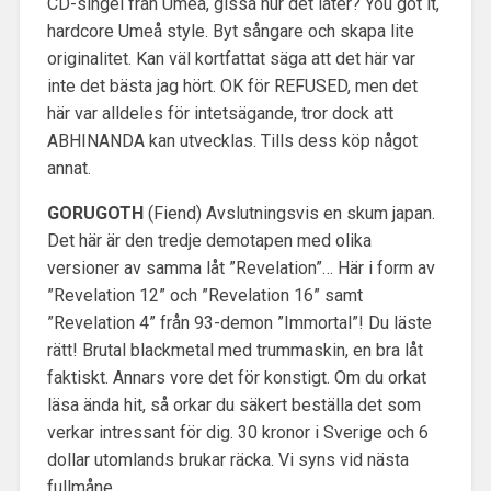
CD-singel från Umeå, gissa hur det låter? You got it,
hardcore Umeå style. Byt sångare och skapa lite
originalitet. Kan väl kortfattat säga att det här var
inte det bästa jag hört. OK för REFUSED, men det
här var alldeles för intetsägande, tror dock att
ABHINANDA kan utvecklas. Tills dess köp något
annat.
GORUGOTH
(Fiend) Avslutningsvis en skum japan.
Det här är den tredje demotapen med olika
versioner av samma låt ”Revelation”… Här i form av
”Revelation 12” och ”Revelation 16” samt
”Revelation 4” från 93-demon ”Immortal”! Du läste
rätt! Brutal blackmetal med trummaskin, en bra låt
faktiskt. Annars vore det för konstigt. Om du orkat
läsa ända hit, så orkar du säkert beställa det som
verkar intressant för dig. 30 kronor i Sverige och 6
dollar utomlands brukar räcka. Vi syns vid nästa
fullmåne.