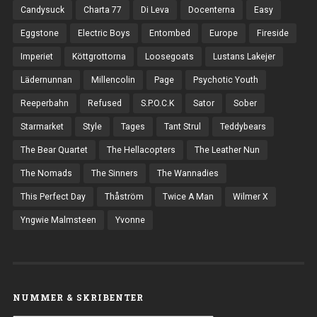
Candysuck
Charta 77
Di Leva
Docenterna
Easy
Eggstone
Electric Boys
Entombed
Europe
Fireside
Imperiet
Köttgrottorna
Loosegoats
Lustans Lakejer
Lädernunnan
Millencolin
Page
Psychotic Youth
Reeperbahn
Refused
S.P.O.C.K
Sator
Sober
Starmarket
Style
Tages
Tant Strul
Teddybears
The Bear Quartet
The Hellacopters
The Leather Nun
The Nomads
The Sinners
The Wannadies
This Perfect Day
Thåström
Twice A Man
Wilmer X
Yngwie Malmsteen
Yvonne
NUMMER & SKRIBENTER