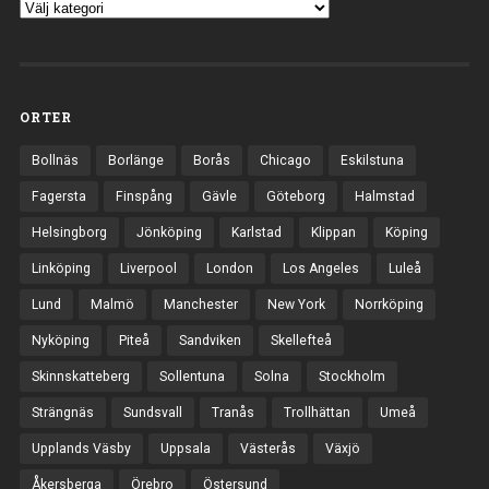
ORTER
Bollnäs
Borlänge
Borås
Chicago
Eskilstuna
Fagersta
Finspång
Gävle
Göteborg
Halmstad
Helsingborg
Jönköping
Karlstad
Klippan
Köping
Linköping
Liverpool
London
Los Angeles
Luleå
Lund
Malmö
Manchester
New York
Norrköping
Nyköping
Piteå
Sandviken
Skellefteå
Skinnskatteberg
Sollentuna
Solna
Stockholm
Strängnäs
Sundsvall
Tranås
Trollhättan
Umeå
Upplands Väsby
Uppsala
Västerås
Växjö
Åkersberga
Örebro
Östersund