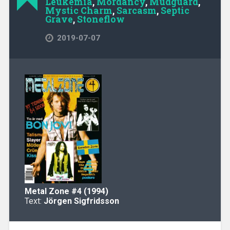
Leukemia
,
Mordancy
,
Mudguard
,
Mystic Charm
,
Sarcasm
,
Septic
Grave
,
Stoneflow
2019-07-07
Metal Zone
#4 (1994)
Text:
Jörgen Sigfridsson