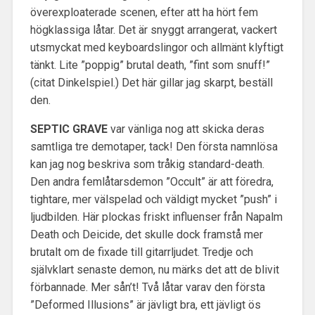
överexploaterade scenen, efter att ha hört fem
högklassiga låtar. Det är snyggt arrangerat, vackert
utsmyckat med keyboardslingor och allmänt klyftigt
tänkt. Lite ”poppig” brutal death, ”fint som snuff!”
(citat Dinkelspiel.) Det här gillar jag skarpt, beställ
den.
SEPTIC GRAVE
var vänliga nog att skicka deras
samtliga tre demotaper, tack! Den första namnlösa
kan jag nog beskriva som tråkig standard-death.
Den andra femlåtarsdemon ”Occult” är att föredra,
tightare, mer välspelad och väldigt mycket ”push” i
ljudbilden. Här plockas friskt influenser från Napalm
Death och Deicide, det skulle dock framstå mer
brutalt om de fixade till gitarrljudet. Tredje och
självklart senaste demon, nu märks det att de blivit
förbannade. Mer sån’t! Två låtar varav den första
”Deformed Illusions” är jävligt bra, ett jävligt ös