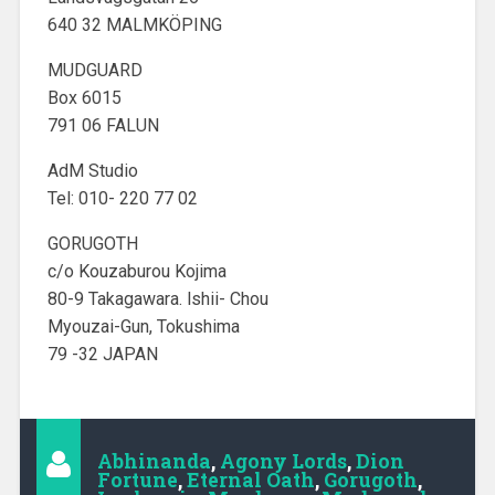
640 32 MALMKÖPING
MUDGUARD
Box 6015
791 06 FALUN
AdM Studio
Tel: 010- 220 77 02
GORUGOTH
c/o Kouzaburou Kojima
80-9 Takagawara. lshii- Chou
Myouzai-Gun, Tokushima
79 -32 JAPAN
Abhinanda
,
Agony Lords
,
Dion
Fortune
,
Eternal Oath
,
Gorugoth
,