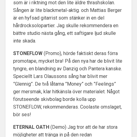
som är i riktning mot den lite äldre thrashskolan.
Sången är lite blackmetal-aktig. och Mattias Berger
är en hyfsad gitarrist som stänker in en del
hårdrocksolopartier. Jag skulle rekommendera en
bättre studio nästa gång, ett saftigare ljud skulle
inte skada.
STONEFLOW
(Promo), hörde faktiskt deras förra
promotape, mycket bra! På den nya har de blivit lite
tyngre, en blandning av Danzig och Pantera kanske.
Speciellt Lars Olaussons sång har blivit mer
”Glennig”. De två låtarna ”Money” och ”Feelings”
ger mersmak, klar hitkänsla över materialet. Något
förutseende skivbolag borde kolla upp
STONEFLOW, rekommenderas. Coolaste omslaget,
bör ses!
ETERNAL OATH
(Demo) Jag tror att de har stora
möjligheter att tränga in på den redan