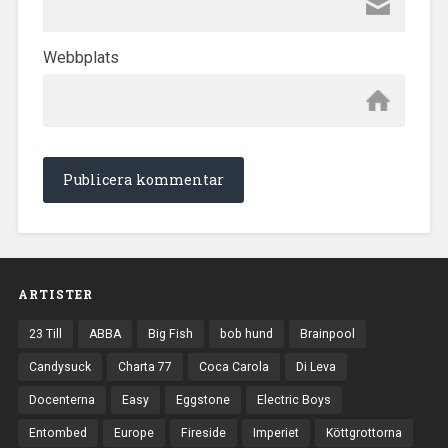
Webbplats
ARTISTER
23 Till
ABBA
Big Fish
bob hund
Brainpool
Candysuck
Charta 77
Coca Carola
Di Leva
Docenterna
Easy
Eggstone
Electric Boys
Entombed
Europe
Fireside
Imperiet
Köttgrottorna