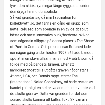
lyckades skicka rysningar längs ryggraden under
den dryga timme de spelade.
Så vad grundar sig då min fascination för
kollektivet? Jo, det fanns en gång en grupp som
hette Refused som spelade in en av de absolut
bästa och mest innovativa punk/hardcore-skivor
som någonsin släppts på denna planet: »The Shape
of Punk to Come«. Och precis innan Refused lade
ner någon gång under hösten 1998 så hade bandet
spelat in en skiva tillsammans med Fredrik som då
följde med på bandets turnéer. Efter att
hardcorebandet till slut gått i graven någonstans i
Atlanta, USA, och Dennis rappt startat The
(International) Noise Conspiracy, så hade resten av
bandet plötsligt en hel skiva som de inte visste vad
de skulle göra av. Detta var grunden för det som
senare skulle komma att kallas Text. Skivan är i