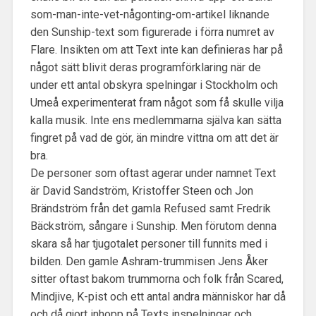
som-man-inte-vet-någonting-om-artikel liknande
den Sunship-text som figurerade i förra numret av
Flare. Insikten om att Text inte kan definieras har på
något sätt blivit deras programförklaring när de
under ett antal obskyra spelningar i Stockholm och
Umeå experimenterat fram något som få skulle vilja
kalla musik. Inte ens medlemmarna själva kan sätta
fingret på vad de gör, än mindre vittna om att det är
bra.
De personer som oftast agerar under namnet Text
är David Sandström, Kristoffer Steen och Jon
Brändström från det gamla Refused samt Fredrik
Bäckström, sångare i Sunship. Men förutom denna
skara så har tjugotalet personer till funnits med i
bilden. Den gamle Ashram-trummisen Jens Åker
sitter oftast bakom trummorna och folk från Scared,
Mindjive, K-pist och ett antal andra människor har då
och då gjort inhopp på Texts inspelningar och