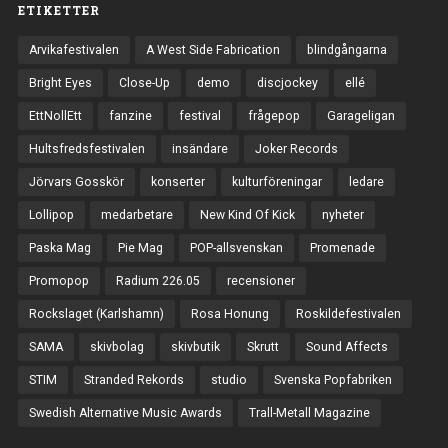
ETIKETTER
Arvikafestivalen
A West Side Fabrication
blindgångarna
Bright Eyes
Close-Up
demo
discjockey
ellé
EttNollEtt
fanzine
festival
frågepop
Garageligan
Hultsfredsfestivalen
insändare
Joker Records
Jörvars Gosskör
konserter
kulturföreningar
ledare
Lollipop
medarbetare
New Kind Of Kick
nyheter
Paska Mag
Pie Mag
POP-allsvenskan
Promenade
Promopop
Radium 226.05
recensioner
Rockslaget (Karlshamn)
Rosa Honung
Roskildefestivalen
SAMA
skivbolag
skivbutik
Skrutt
Sound Affects
STIM
Stranded Rekords
studio
Svenska Popfabriken
Swedish Alternative Music Awards
Trall-Metall Magazine