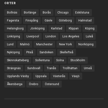
ORTER
Bollnäs
Borlänge
Borås
Chicago
Eskilstuna
Fagersta
Finspång
Gävle
Göteborg
Halmstad
Helsingborg
Jönköping
Karlstad
Klippan
Köping
Linköping
Liverpool
London
Los Angeles
Luleå
Lund
Malmö
Manchester
New York
Norrköping
Nyköping
Piteå
Sandviken
Skellefteå
Skinnskatteberg
Sollentuna
Solna
Stockholm
Strängnäs
Sundsvall
Tranås
Trollhättan
Umeå
Upplands Väsby
Uppsala
Västerås
Växjö
Åkersberga
Örebro
Östersund