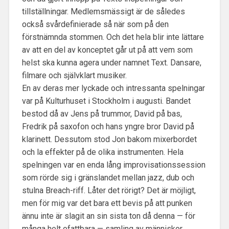
tillställningar. Medlemsmässigt är de således
också svårdefinierade så när som på den
förstnämnda stommen. Och det hela blir inte lättare
av att en del av konceptet går ut på att vem som
helst ska kunna agera under namnet Text. Dansare,
filmare och självklart musiker.
En av deras mer lyckade och intressanta spelningar
var på Kulturhuset i Stockholm i augusti. Bandet
bestod då av Jens på trummor, David på bas,
Fredrik på saxofon och hans yngre bror David på
klarinett. Dessutom stod Jon bakom mixerbordet
och la effekter på de olika instrumenten. Hela
spelningen var en enda lång improvisationssession
som rörde sig i gränslandet mellan jazz, dub och
stulna Breach-riff. Låter det rörigt? Det är möjligt,
men för mig var det bara ett bevis på att punken
ännu inte är slagit an sin sista ton då denna — för
många helt ofattbara — samling av människor