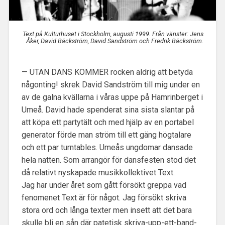
Text på Kulturhuset i Stockholm, augusti 1999. Från vänster: Jens
Åker, David Bäckström, David Sandström och Fredrik Bäckström.
— UTAN DANS KOMMER rocken aldrig att betyda
någonting! skrek David Sandström till mig under en
av de galna kvällarna i våras uppe på Hamrinberget i
Umeå. David hade spenderat sina sista slantar på
att köpa ett partytält och med hjälp av en portabel
generator förde man ström till ett gäng högtalare
och ett par turntables. Umeås ungdomar dansade
hela natten. Som arrangör för dansfesten stod det
då relativt nyskapade musikkollektivet Text.
Jag har under året som gått försökt greppa vad
fenomenet Text är för något. Jag försökt skriva
stora ord och långa texter men insett att det bara
skulle bli en sån där patetisk skriva-upp-ett-band-