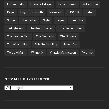
Loosegoats
Lustans Lakejer
Lädernunnan
Millencolin
Page
Psychotic Youth
Refused
S.P.O.C.K
Sator
Sober
Starmarket
Style
Tages
Tant Strul
Teddybears
The Bear Quartet
The Hellacopters
The Leather Nun
The Nomads
The Sinners
The Wannadies
This Perfect Day
Thåström
Twice A Man
Wilmer X
Yngwie Malmsteen
Yvonne
NUMMER & SKRIBENTER