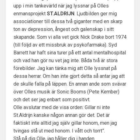
upp i min tankevärld när jag lyssnar på Olles
enmansprojekt
ST.ALDRIJN
. Ljudbilden ger mig
associationer till dessa två giganter med en skarp
ton av depression, ångest och galenskap i sitt
skapande. Som vi alla vet gick Nick Drake bort 1974
(till följd av ett missbruk av psykofarmaka). Syd
Barrett har haft sina turer på ett antal mentalhospital
och vad han gör nu vet jag inte. Båda två är stora
förebilder. Jag kan tänka mig att Olle lyssnat på
dessa herrar. Om han inte gjort detta så antar jag att
de skulle falla på läppen. En annan ande som svävar
över Olles musik är Sonic Booms (Pete Kember)
och det ser jag enbart som positivt.
Olle avslutar med de visa orden: Gillar ni inte
St.Aldrijn kanske någon annan gör det. Det är
faktiskt inte alltid jag själv gillar honom, men jag
tvingas stå ut med honom. I vått och torrt”.
Stå på dig Olle, jag håller dig i handen.