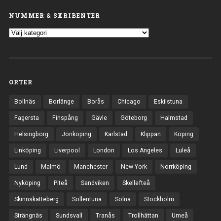
NUMMER & SKRIBENTER
ORTER
Bollnäs
Borlänge
Borås
Chicago
Eskilstuna
Fagersta
Finspång
Gävle
Göteborg
Halmstad
Helsingborg
Jönköping
Karlstad
Klippan
Köping
Linköping
Liverpool
London
Los Angeles
Luleå
Lund
Malmö
Manchester
New York
Norrköping
Nyköping
Piteå
Sandviken
Skellefteå
Skinnskatteberg
Sollentuna
Solna
Stockholm
Strängnäs
Sundsvall
Tranås
Trollhättan
Umeå