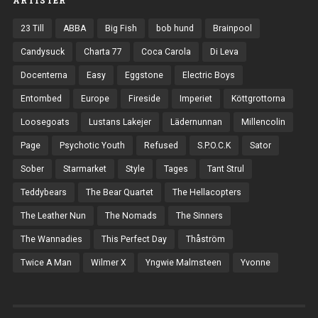
23 Till
ABBA
Big Fish
bob hund
Brainpool
Candysuck
Charta 77
Coca Carola
Di Leva
Docenterna
Easy
Eggstone
Electric Boys
Entombed
Europe
Fireside
Imperiet
Köttgrottorna
Loosegoats
Lustans Lakejer
Lädernunnan
Millencolin
Page
Psychotic Youth
Refused
S.P.O.C.K
Sator
Sober
Starmarket
Style
Tages
Tant Strul
Teddybears
The Bear Quartet
The Hellacopters
The Leather Nun
The Nomads
The Sinners
The Wannadies
This Perfect Day
Thåström
Twice A Man
Wilmer X
Yngwie Malmsteen
Yvonne