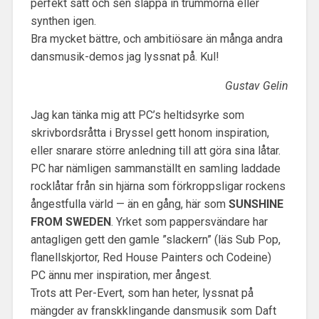
perfekt sätt och sen släppa in trummorna eller
synthen igen.
Bra mycket bättre, och ambitiösare än många andra
dansmusik-demos jag lyssnat på. Kul!
Gustav Gelin
Jag kan tänka mig att PC’s heltidsyrke som
skrivbordsråtta i Bryssel gett honom inspiration,
eller snarare större anledning till att göra sina låtar.
PC har nämligen sammanställt en samling laddade
rocklåtar från sin hjärna som förkroppsligar rockens
ångestfulla värld — än en gång, här som
SUNSHINE
FROM SWEDEN
. Yrket som pappersvändare har
antagligen gett den gamle ”slackern” (läs Sub Pop,
flanellskjortor, Red House Painters och Codeine)
PC ännu mer inspiration, mer ångest.
Trots att Per-Evert, som han heter, lyssnat på
mängder av franskklingande dansmusik som Daft