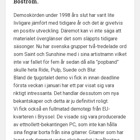
Boström.
Demoskörden under 1998 års slut har varit lite
livligare jämfört med tidigare år och det är givetvis
en positiv utveckling. Däremot kan vi inte säga att
materialet överglänser det som släppts tidigare
säsonger. Nu har svenska grupper två-tredelade ord
som Saint och Sunshine med i sina artistnamn vilket
inte var fallet för fem år sedan då alla ”popband”
skulle heta Ride, Pulp, Suede och Blur.
Bland de tjugotalet demo vi fick in innan deadline
första veckan i januari har ett par visat sig vara
riktigt intressanta. Det handlar dessutom om nya
bekantskaper och detta är ju definitivt roligt.
Vi fick också en fullmatad demotejp från EU-
kvarteren i Bryssel. De visade sig vara producerade
av ettnollett-bekantingen PC, som inte kan hålla
sina fingrar borta från sina gitarrer. Gitarrer som har