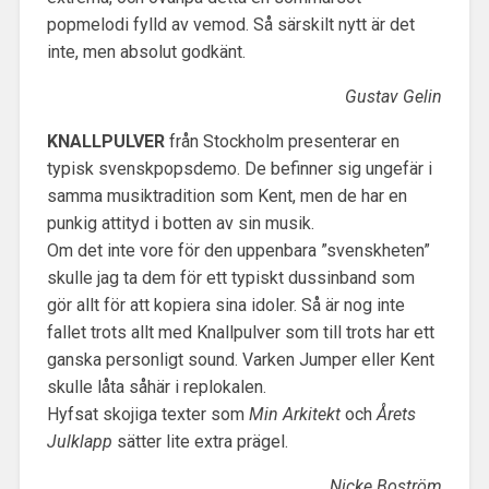
popmelodi fylld av vemod. Så särskilt nytt är det
inte, men absolut godkänt.
Gustav Gelin
KNALLPULVER
från Stockholm presenterar en
typisk svenskpopsdemo. De befinner sig ungefär i
samma musiktradition som Kent, men de har en
punkig attityd i botten av sin musik.
Om det inte vore för den uppenbara ”svenskheten”
skulle jag ta dem för ett typiskt dussinband som
gör allt för att kopiera sina idoler. Så är nog inte
fallet trots allt med Knallpulver som till trots har ett
ganska personligt sound. Varken Jumper eller Kent
skulle låta såhär i replokalen.
Hyfsat skojiga texter som
Min Arkitekt
och
Årets
Julklapp
sätter lite extra prägel.
Nicke Boström