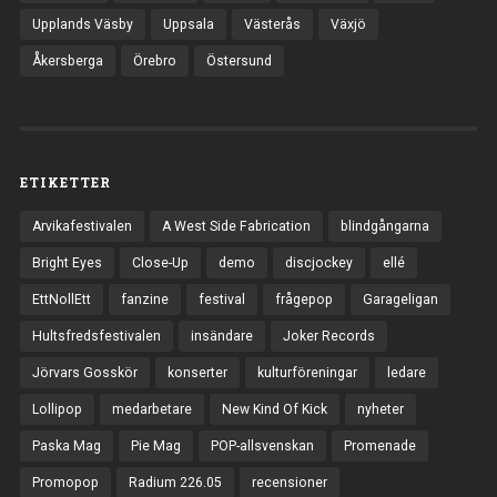
Upplands Väsby
Uppsala
Västerås
Växjö
Åkersberga
Örebro
Östersund
ETIKETTER
Arvikafestivalen
A West Side Fabrication
blindgångarna
Bright Eyes
Close-Up
demo
discjockey
ellé
EttNollEtt
fanzine
festival
frågepop
Garageligan
Hultsfredsfestivalen
insändare
Joker Records
Jörvars Gosskör
konserter
kulturföreningar
ledare
Lollipop
medarbetare
New Kind Of Kick
nyheter
Paska Mag
Pie Mag
POP-allsvenskan
Promenade
Promopop
Radium 226.05
recensioner