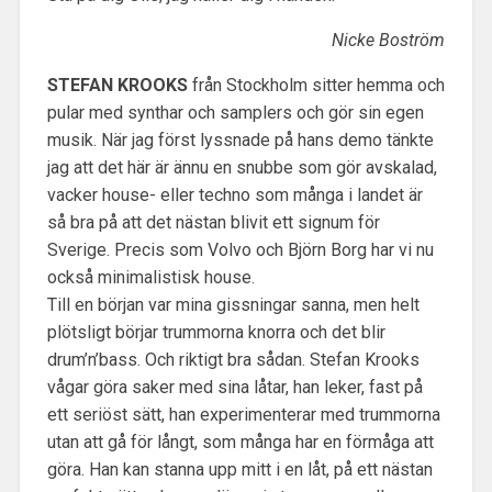
Nicke Boström
STEFAN KROOKS
från Stockholm sitter hemma och
pular med synthar och samplers och gör sin egen
musik. När jag först lyssnade på hans demo tänkte
jag att det här är ännu en snubbe som gör avskalad,
vacker house- eller techno som många i landet är
så bra på att det nästan blivit ett signum för
Sverige. Precis som Volvo och Björn Borg har vi nu
också minimalistisk house.
Till en början var mina gissningar sanna, men helt
plötsligt börjar trummorna knorra och det blir
drum’n’bass. Och riktigt bra sådan. Stefan Krooks
vågar göra saker med sina låtar, han leker, fast på
ett seriöst sätt, han experimenterar med trummorna
utan att gå för långt, som många har en förmåga att
göra. Han kan stanna upp mitt i en låt, på ett nästan