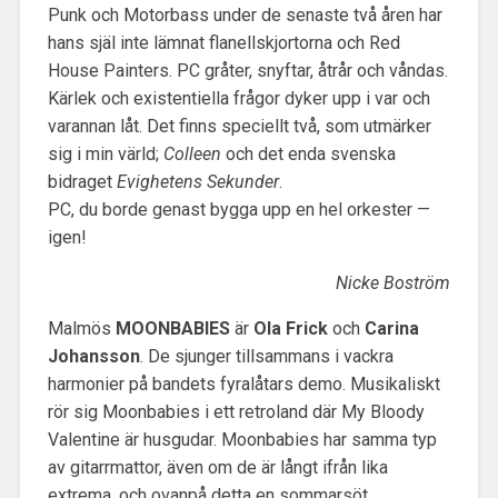
Punk och Motorbass under de senaste två åren har
hans själ inte lämnat flanellskjortorna och Red
House Painters. PC gråter, snyftar, åtrår och våndas.
Kärlek och existentiella frågor dyker upp i var och
varannan låt. Det finns speciellt två, som utmärker
sig i min värld;
Colleen
och det enda svenska
bidraget
Evighetens Sekunder
.
PC, du borde genast bygga upp en hel orkester —
igen!
Nicke Boström
Malmös
MOONBABIES
är
Ola Frick
och
Carina
Johansson
. De sjunger tillsammans i vackra
harmonier på bandets fyralåtars demo. Musikaliskt
rör sig Moonbabies i ett retroland där My Bloody
Valentine är husgudar. Moonbabies har samma typ
av gitarrmattor, även om de är långt ifrån lika
extrema, och ovanpå detta en sommarsöt