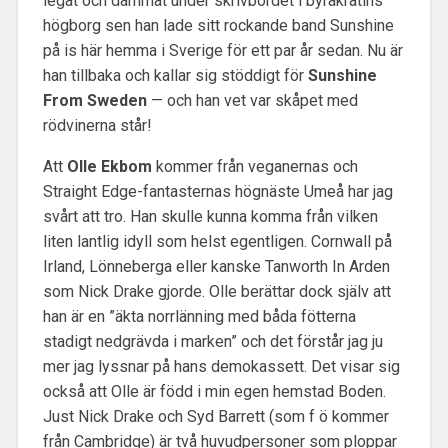
legat och dammat under skrivbordet i byråkratins
högborg sen han lade sitt rockande band Sunshine
på is här hemma i Sverige för ett par år sedan. Nu är
han tillbaka och kallar sig stöddigt för
Sunshine
From Sweden
— och han vet var skåpet med
rödvinerna står!
Att
Olle Ekbom
kommer från veganernas och
Straight Edge-fantasternas högnäste Umeå har jag
svårt att tro. Han skulle kunna komma från vilken
liten lantlig idyll som helst egentligen. Cornwall på
Irland, Lönneberga eller kanske Tanworth In Arden
som Nick Drake gjorde. Olle berättar dock själv att
han är en ”äkta norrlänning med båda fötterna
stadigt nedgrävda i marken” och det förstår jag ju
mer jag lyssnar på hans demokassett. Det visar sig
också att Olle är född i min egen hemstad Boden.
Just Nick Drake och Syd Barrett (som f ö kommer
från Cambridge) är två huvudpersoner som ploppar