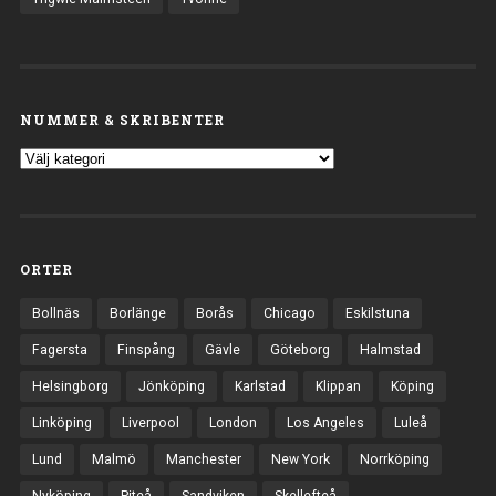
NUMMER & SKRIBENTER
ORTER
Bollnäs
Borlänge
Borås
Chicago
Eskilstuna
Fagersta
Finspång
Gävle
Göteborg
Halmstad
Helsingborg
Jönköping
Karlstad
Klippan
Köping
Linköping
Liverpool
London
Los Angeles
Luleå
Lund
Malmö
Manchester
New York
Norrköping
Nyköping
Piteå
Sandviken
Skellefteå