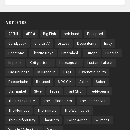
ARTISTER
23 Till
ABBA
Big Fish
bob hund
Brainpool
Candysuck
Charta 77
Di Leva
Docenterna
Easy
Eggstone
Electric Boys
Entombed
Europe
Fireside
Imperiet
Köttgrottorna
Loosegoats
Lustans Lakejer
Lädernunnan
Millencolin
Page
Psychotic Youth
Reeperbahn
Refused
S.P.O.C.K
Sator
Sober
Starmarket
Style
Tages
Tant Strul
Teddybears
The Bear Quartet
The Hellacopters
The Leather Nun
The Nomads
The Sinners
The Wannadies
This Perfect Day
Thåström
Twice A Man
Wilmer X
Yngwie Malmsteen
Yvonne