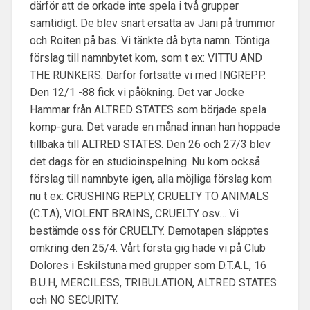
därför att de orkade inte spela i två grupper
samtidigt. De blev snart ersatta av Jani på trummor
och Roiten på bas. Vi tänkte då byta namn. Töntiga
förslag till namnbytet kom, som t ex: VITTU AND
THE RUNKERS. Därför fortsatte vi med INGREPP.
Den 12/1 -88 fick vi påökning. Det var Jocke
Hammar från ALTRED STATES som började spela
komp-gura. Det varade en månad innan han hoppade
tillbaka till ALTRED STATES. Den 26 och 27/3 blev
det dags för en studioinspelning. Nu kom också
förslag till namnbyte igen, alla möjliga förslag kom
nu t ex: CRUSHING REPLY, CRUELTY TO ANIMALS
(C.T.A), VIOLENT BRAINS, CRUELTY osv… Vi
bestämde oss för CRUELTY. Demotapen släpptes
omkring den 25/4. Vårt första gig hade vi på Club
Dolores i Eskilstuna med grupper som D.T.A.L, 16
B.U.H, MERCILESS, TRIBULATION, ALTRED STATES
och NO SECURITY.