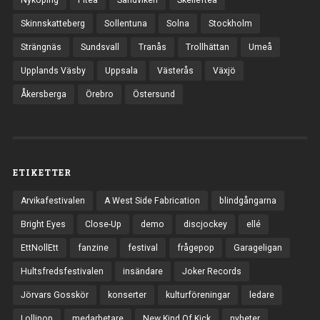
Skinnskatteberg
Sollentuna
Solna
Stockholm
Strängnäs
Sundsvall
Tranås
Trollhättan
Umeå
Upplands Väsby
Uppsala
Västerås
Växjö
Åkersberga
Örebro
Östersund
ETIKETTER
Arvikafestivalen
A West Side Fabrication
blindgångarna
Bright Eyes
Close-Up
demo
discjockey
ellé
EttNollEtt
fanzine
festival
frågepop
Garageligan
Hultsfredsfestivalen
insändare
Joker Records
Jörvars Gosskör
konserter
kulturföreningar
ledare
Lollipop
medarbetare
New Kind Of Kick
nyheter