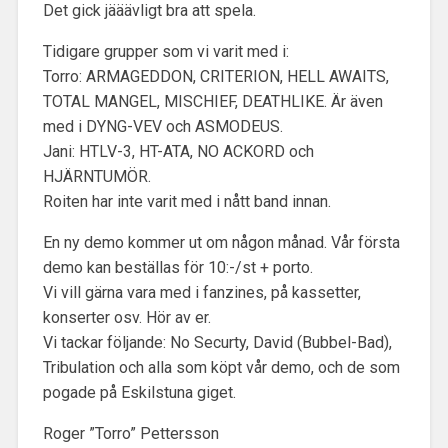
Det gick jääävligt bra att spela.
Tidigare grupper som vi varit med i:
Torro: ARMAGEDDON, CRITERION, HELL AWAITS,
TOTAL MANGEL, MISCHIEF, DEATHLIKE. Är även
med i DYNG-VEV och ASMODEUS.
Jani: HTLV-3, HT-ATA, NO ACKORD och
HJÄRNTUMÖR.
Roiten har inte varit med i nått band innan.
En ny demo kommer ut om någon månad. Vår första
demo kan beställas för 10:-/st + porto.
Vi vill gärna vara med i fanzines, på kassetter,
konserter osv. Hör av er.
Vi tackar följande: No Securty, David (Bubbel-Bad),
Tribulation och alla som köpt vår demo, och de som
pogade på Eskilstuna giget.
Roger ”Torro” Pettersson