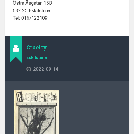
Östra Åsgatan 15B
632 25 Eskilstuna
Tel: 016/122109
Cruelty
Eskilstuna
2022-09-14