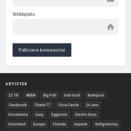
Webbplats
ARTISTER
23 Till
ABBA
Big Fish
bob hund
Brainpool
Candysuck
Charta 77
Coca Carola
Di Leva
Docenterna
Easy
Eggstone
Electric Boys
Entombed
Europe
Fireside
Imperiet
Köttgrottorna