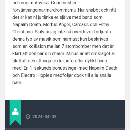
och nog motsvarar Grindcrusher
förväntningarna/mardrömmarna. Hur snabbt och rått
det är kan ni ju tänka er själva med band som
Napalm Death, Morbid Angel, Carcass och Filthy
Christians. Själv är jag inte så överdrivet förtjust i
denna typ av musik som närmast kan beskrivas
som en kollision mellan 7 atombomber men det är
klart att den har sin charm. Minus är att omslaget är
skitfult och att inga texter, info eller dylikt finns
med. En 1-sekunds bonussingel med Napalm Death
och Electro Hippies medföljer dock till alla snälla
barn.
2024-04-02