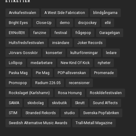
ETIKETTER
Arvikafestivalen
A West Side Fabrication
blindgångarna
Bright Eyes
Close-Up
demo
discjockey
ellé
EttNollEtt
fanzine
festival
frågepop
Garageligan
Hultsfredsfestivalen
insändare
Joker Records
Jörvars Gosskör
konserter
kulturföreningar
ledare
Lollipop
medarbetare
New Kind Of Kick
nyheter
Paska Mag
Pie Mag
POP-allsvenskan
Promenade
Promopop
Radium 226.05
recensioner
Rockslaget (Karlshamn)
Rosa Honung
Roskildefestivalen
SAMA
skivbolag
skivbutik
Skrutt
Sound Affects
STIM
Stranded Rekords
studio
Svenska Popfabriken
Swedish Alternative Music Awards
Trall-Metall Magazine