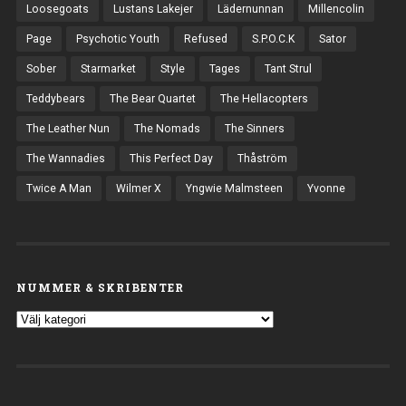
Loosegoats
Lustans Lakejer
Lädernunnan
Millencolin
Page
Psychotic Youth
Refused
S.P.O.C.K
Sator
Sober
Starmarket
Style
Tages
Tant Strul
Teddybears
The Bear Quartet
The Hellacopters
The Leather Nun
The Nomads
The Sinners
The Wannadies
This Perfect Day
Thåström
Twice A Man
Wilmer X
Yngwie Malmsteen
Yvonne
NUMMER & SKRIBENTER