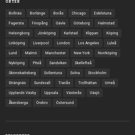
ORTER
Bollnäs
Borlänge
Borås
Chicago
Eskilstuna
Fagersta
Finspång
Gävle
Göteborg
Halmstad
Helsingborg
Jönköping
Karlstad
Klippan
Köping
Linköping
Liverpool
London
Los Angeles
Luleå
Lund
Malmö
Manchester
New York
Norrköping
Nyköping
Piteå
Sandviken
Skellefteå
Skinnskatteberg
Sollentuna
Solna
Stockholm
Strängnäs
Sundsvall
Tranås
Trollhättan
Umeå
Upplands Väsby
Uppsala
Västerås
Växjö
Åkersberga
Örebro
Östersund