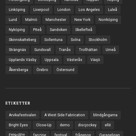
Linköping
Liverpool
London
Los Angeles
Luleå
Lund
Malmö
Manchester
New York
Norrköping
Nyköping
Piteå
Sandviken
Skellefteå
Skinnskatteberg
Sollentuna
Solna
Stockholm
Strängnäs
Sundsvall
Tranås
Trollhättan
Umeå
Upplands Väsby
Uppsala
Västerås
Växjö
Åkersberga
Örebro
Östersund
ETIKETTER
Arvikafestivalen
A West Side Fabrication
blindgångarna
Bright Eyes
Close-Up
demo
discjockey
ellé
EttNollEtt
fanzine
festival
frågepop
Garageligan