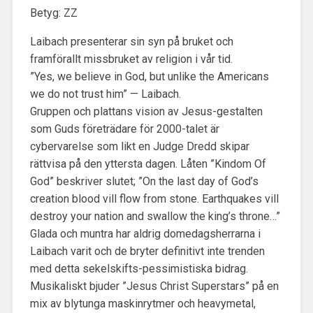
Betyg: ZZ
Laibach presenterar sin syn på bruket och
framförallt missbruket av religion i vår tid.
”Yes, we believe in God, but unlike the Americans
we do not trust him” — Laibach.
Gruppen och plattans vision av Jesus-gestalten
som Guds företrädare för 2000-talet är
cybervarelse som likt en Judge Dredd skipar
rättvisa på den yttersta dagen. Låten ”Kindom Of
God” beskriver slutet; ”On the last day of God’s
creation blood vill flow from stone. Earthquakes vill
destroy your nation and swallow the king’s throne…”
Glada och muntra har aldrig domedagsherrarna i
Laibach varit och de bryter definitivt inte trenden
med detta sekelskifts-pessimistiska bidrag.
Musikaliskt bjuder ”Jesus Christ Superstars” på en
mix av blytunga maskinrytmer och heavymetal,