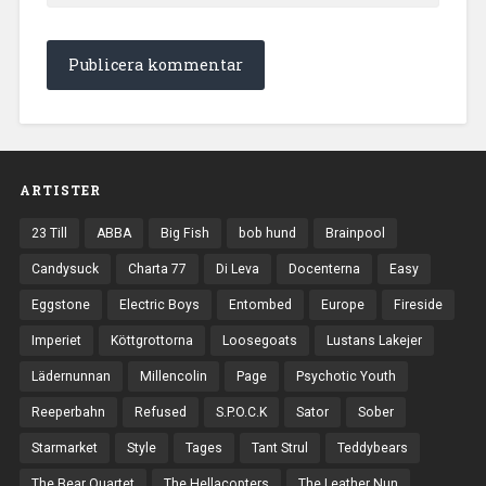
ARTISTER
23 Till
ABBA
Big Fish
bob hund
Brainpool
Candysuck
Charta 77
Di Leva
Docenterna
Easy
Eggstone
Electric Boys
Entombed
Europe
Fireside
Imperiet
Köttgrottorna
Loosegoats
Lustans Lakejer
Lädernunnan
Millencolin
Page
Psychotic Youth
Reeperbahn
Refused
S.P.O.C.K
Sator
Sober
Starmarket
Style
Tages
Tant Strul
Teddybears
The Bear Quartet
The Hellacopters
The Leather Nun