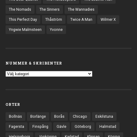
The Nomads
The Sinners
The Wannadies
This Perfect Day
Thåström
Twice A Man
Wilmer X
Yngwie Malmsteen
Yvonne
NUMMER & SKRIBENTER
ORTER
Bollnäs
Borlänge
Borås
Chicago
Eskilstuna
Fagersta
Finspång
Gävle
Göteborg
Halmstad
Helsingborg
Jönköping
Karlstad
Klippan
Köping