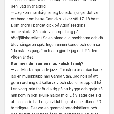
sen. Jag övar aldrig.
— Jag kommer ihåg när jag började sjunga, det var
ett band som hette Catnicks, vi var väl 17-18 bast.
Dom andra i bandet gick på Adolf Fredriks
musikskola. Så hade vi en spelning på
högfjällshotellet i Sälen bland alla snobbarna och då
blev sångaren sjuk. Ingen annan kunde och dom sa
”du måste sjunga” och sen gjorde jag det. På den
vägen är det.
Kommer du från en musikalisk familj?
— Ja. Min far spelade jazz. För några år sedan hade
jag en musikklubb häri Gamla Stan. Jag höll på att
göra i ordning ett källarvalv och skulle ha upp ett hål
i en vägg, min far är duktig på att bygga och greja så
han kom in och skulle hjälpa mig. Då visade det sig
att han hade haft en jazzklubb i just den källaren 20
år tidigare. Det var en gammal potatiskällare, och