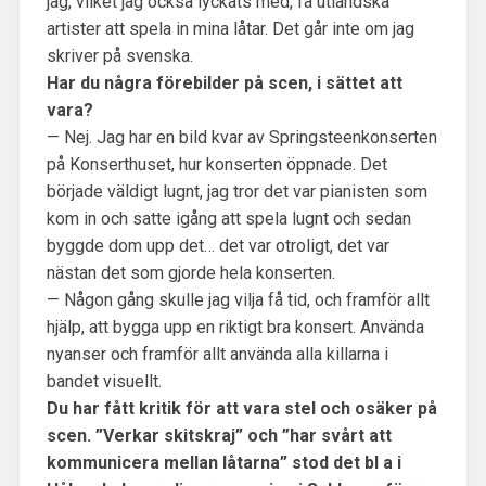
jag, vilket jag också lyckats med, få utländska
artister att spela in mina låtar. Det går inte om jag
skriver på svenska.
Har du några förebilder på scen, i sättet att
vara?
— Nej. Jag har en bild kvar av Springsteenkonserten
på Konserthuset, hur konserten öppnade. Det
började väldigt lugnt, jag tror det var pianisten som
kom in och satte igång att spela lugnt och sedan
byggde dom upp det… det var otroligt, det var
nästan det som gjorde hela konserten.
— Någon gång skulle jag vilja få tid, och framför allt
hjälp, att bygga upp en riktigt bra konsert. Använda
nyanser och framför allt använda alla killarna i
bandet visuellt.
Du har fått kritik för att vara stel och osäker på
scen. ”Verkar skitskraj” och ”har svårt att
kommunicera mellan låtarna” stod det bl a i