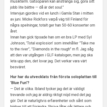
musikterm. Gatsoparen kan anstränga sig, göra sitt
jobb lite bättre — då är det soul.”
Intervjun gjordes vid en lunch i Gamla Stan i mitten
av juni. Micke Rickfors varpå väg till Finland för
några spelningar, totalt ger han 50-60 konserter om
året.
Innan han gick tipsade han om en bra LP med Syl
Johnson, ’Total explosion’ som innehåller ”Take me
to the river”, ”Diamonds in the rough” m fl. Jag såg
att den var utgången i GLF-katalogen, men jag ska
leta upp den, det lovar jag. Det verkar vara värt
besväret.
Hur har du utvecklats från första soloplattan till
’Blue Fun’?
— Det är olika. Ibland tycker jag det är väldigt
trevande och jag är aldrig riktigt nöjd med det jag
gör. Det är naturligtvis erfarenheter och sånt som
hjälper till att förändra. Skriva låtar går lättare och