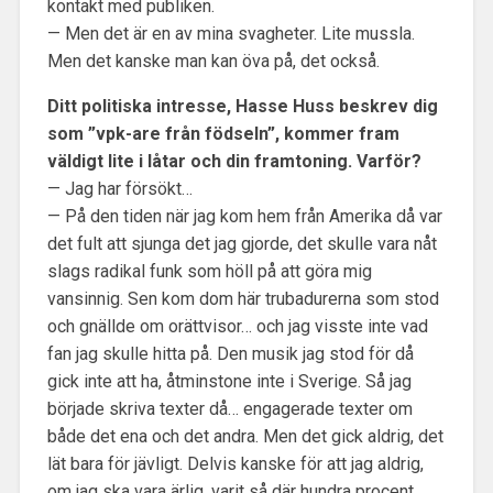
kontakt med publiken.
— Men det är en av mina svagheter. Lite mussla.
Men det kanske man kan öva på, det också.
Ditt politiska intresse, Hasse Huss beskrev dig
som ”vpk-are från födseln”, kommer fram
väldigt lite i låtar och din framtoning. Varför?
— Jag har försökt…
— På den tiden när jag kom hem från Amerika då var
det fult att sjunga det jag gjorde, det skulle vara nåt
slags radikal funk som höll på att göra mig
vansinnig. Sen kom dom här trubadurerna som stod
och gnällde om orättvisor… och jag visste inte vad
fan jag skulle hitta på. Den musik jag stod för då
gick inte att ha, åtminstone inte i Sverige. Så jag
började skriva texter då… engagerade texter om
både det ena och det andra. Men det gick aldrig, det
lät bara för jävligt. Delvis kanske för att jag aldrig,
om jag ska vara ärlig, varit så där hundra procent