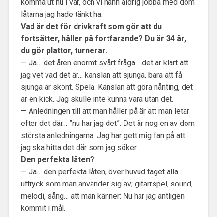
komma ut nu i vår, och vi hann aldrig jobba med dom
låtarna jag hade tänkt ha.
Vad är det för drivkraft som gör att du
fortsätter, håller på fortfarande? Du är 34 år,
du gör plattor, turnerar.
— Ja… det åren enormt svårt fråga… det är klart att
jag vet vad det är… känslan att sjunga, bara att få
sjunga är skönt. Spela. Känslan att göra nånting, det
är en kick. Jag skulle inte kunna vara utan det.
— Anledningen till att man håller på är att man letar
efter det där… ”nu har jag det”. Det är nog en av dom
största anledningarna. Jag har gett mig fan på att
jag ska hitta det där som jag söker.
Den perfekta låten?
— Ja… den perfekta låten, över huvud taget alla
uttryck som man använder sig av; gitarrspel, sound,
melodi, sång… att man känner: Nu har jag äntligen
kommit i mål.