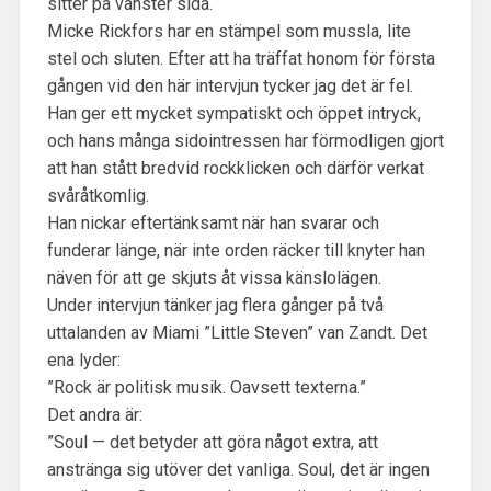
sitter på vänster sida.
Micke Rickfors har en stämpel som mussla, lite
stel och sluten. Efter att ha träffat honom för första
gången vid den här intervjun tycker jag det är fel.
Han ger ett mycket sympatiskt och öppet intryck,
och hans många sidointressen har förmodligen gjort
att han stått bredvid rockklicken och därför verkat
svåråtkomlig.
Han nickar eftertänksamt när han svarar och
funderar länge, när inte orden räcker till knyter han
näven för att ge skjuts åt vissa känslolägen.
Under intervjun tänker jag flera gånger på två
uttalanden av Miami ”Little Steven” van Zandt. Det
ena lyder:
”Rock är politisk musik. Oavsett texterna.”
Det andra är:
”Soul — det betyder att göra något extra, att
anstränga sig utöver det vanliga. Soul, det är ingen