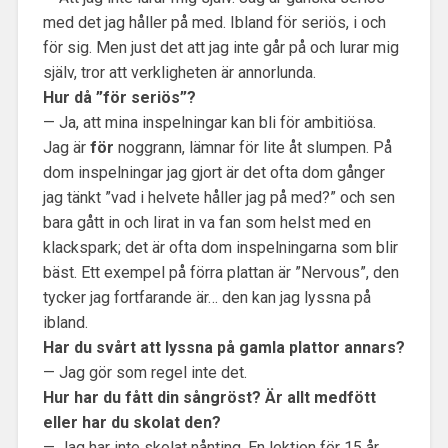
med det jag håller på med. Ibland för seriös, i och
för sig. Men just det att jag inte går på och lurar mig
själv, tror att verkligheten är annorlunda.
Hur då ”för seriös”?
— Ja, att mina inspelningar kan bli för ambitiösa.
Jag är
för
noggrann, lämnar för lite åt slumpen. På
dom inspelningar jag gjort är det ofta dom gånger
jag tänkt ”vad i helvete håller jag på med?” och sen
bara gått in och lirat in va fan som helst med en
klackspark; det är ofta dom inspelningarna som blir
bäst. Ett exempel på förra plattan är ”Nervous”, den
tycker jag fortfarande är… den kan jag lyssna på
ibland.
Har du svårt att lyssna på gamla plattor annars?
— Jag gör som regel inte det.
Hur har du fått din sångröst? Är allt medfött
eller har du skolat den?
— Jag har inte skolat nånting. En lektion för 15 år