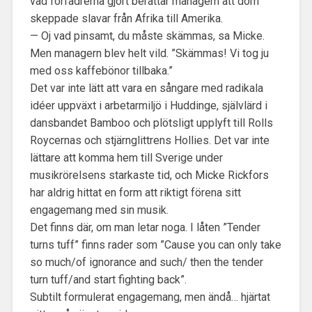
vad förfädrerna gjort berättar managern att dom
skeppade slavar från Afrika till Amerika.
— Oj vad pinsamt, du måste skämmas, sa Micke.
Men managern blev helt vild. ”Skämmas! Vi tog ju
med oss kaffebönor tillbaka.”
Det var inte lätt att vara en sångare med radikala
idéer uppväxt i arbetarmiljö i Huddinge, självlärd i
dansbandet Bamboo och plötsligt upplyft till Rolls
Roycernas och stjärnglittrens Hollies. Det var inte
lättare att komma hem till Sverige under
musikrörelsens starkaste tid, och Micke Rickfors
har aldrig hittat en form att riktigt förena sitt
engagemang med sin musik.
Det finns där, om man letar noga. I låten ”Tender
turns tuff” finns rader som ”Cause you can only take
so much/of ignorance and such/ then the tender
turn tuff/and start fighting back”.
Subtilt formulerat engagemang, men ändå… hjärtat