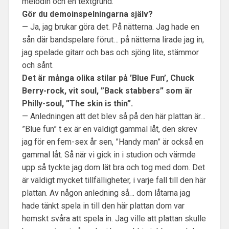
melodin och en textgrund.
Gör du demoinspelningarna själv?
— Ja, jag brukar göra det. På nätterna. Jag hade en
sån där bandspelare förut… på nätterna lirade jag in,
jag spelade gitarr och bas och sjöng lite, stämmor
och sånt.
Det är många olika stilar på ’Blue Fun’, Chuck
Berry-rock, vit soul, ”Back stabbers” som är
Philly-soul, ”The skin is thin”.
— Anledningen att det blev så på den här plattan är…
”Blue fun” t ex är en väldigt gammal låt, den skrev
jag för en fem-sex år sen, ”Handy man” är också en
gammal låt. Så när vi gick in i studion och värmde
upp så tyckte jag dom lät bra och tog med dom. Det
är väldigt mycket tillfälligheter, i varje fall till den här
plattan. Av någon anledning så… dom låtarna jag
hade tänkt spela in till den här plattan dom var
hemskt svåra att spela in. Jag ville att plattan skulle