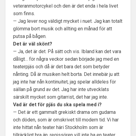
veteranmotorcykel och den är det enda i hela livet
som finns.
— Jag lever nog väldigt mycket i nuet. Jag kan totalt
glömma bort musik och allting en månad för att
putsa på bågen.
Det är väl skönt?
— Ja, det är det. På sätt och vis. Ibland kan det vara
dåligt… för några veckor sedan började jag med en
teaterpjäs och då är det bara det som betyder
nånting. Då är musiken helt borta. Det innebär ju att
jag inte har nån kontinuitet, jag spelar alldeles för
sällan på grund av det. Jag har inte utvecklats
särskilt mycket som gitarrist, det har jag inte.
Vad är det för pjäs du ska spela med i?
— Det är ett gammalt grekiskt drama om gudarna
och döden, som är omskrivet till modern tid. Vi har
inte hittat nån teater häri Stockholm som är
tillräckligt bra än, regissören vill inte ha en teater