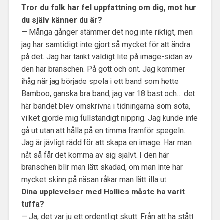
Tror du folk har fel uppfattning om dig, mot hur
du själv känner du är?
— Många gånger stämmer det nog inte riktigt, men
jag har samtidigt inte gjort så mycket för att ändra
på det. Jag har tänkt väldigt lite på image-sidan av
den här branschen. På gott och ont. Jag kommer
ihåg när jag började spela i ett band som hette
Bamboo, ganska bra band, jag var 18 bast och… det
här bandet blev omskrivna i tidningarna som söta,
vilket gjorde mig fullständigt nipprig. Jag kunde inte
gå ut utan att hålla på en timma framför spegeln.
Jag är jävligt rädd för att skapa en image. Har man
nåt så får det komma av sig självt. I den här
branschen blir man lätt skadad, om man inte har
mycket skinn på näsan råkar man lätt illa ut.
Dina upplevelser med Hollies måste ha varit
tuffa?
— Ja, det var ju ett ordentligt skutt. Från att ha stått