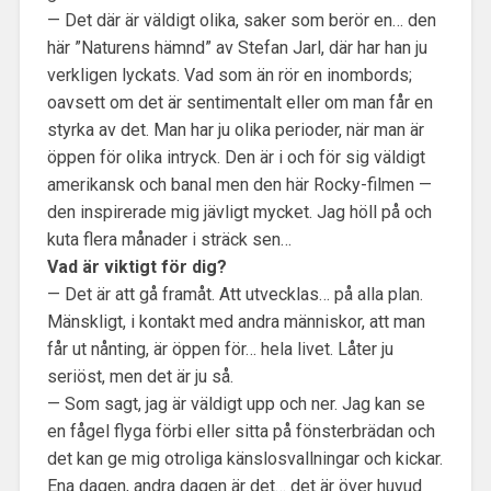
— Det där är väldigt olika, saker som berör en… den
här ”Naturens hämnd” av Stefan Jarl, där har han ju
verkligen lyckats. Vad som än rör en inombords;
oavsett om det är sentimentalt eller om man får en
styrka av det. Man har ju olika perioder, när man är
öppen för olika intryck. Den är i och för sig väldigt
amerikansk och banal men den här Rocky-filmen —
den inspirerade mig jävligt mycket. Jag höll på och
kuta flera månader i sträck sen…
Vad är viktigt för dig?
— Det är att gå framåt. Att utvecklas… på alla plan.
Mänskligt, i kontakt med andra människor, att man
får ut nånting, är öppen för… hela livet. Låter ju
seriöst, men det är ju så.
— Som sagt, jag är väldigt upp och ner. Jag kan se
en fågel flyga förbi eller sitta på fönsterbrädan och
det kan ge mig otroliga känslosvallningar och kickar.
Ena dagen, andra dagen är det… det är över huvud