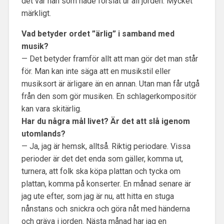
det var han som hade forslat ur all jorden. Mycket
märkligt.
Vad betyder ordet ”ärlig” i samband med
musik?
— Det betyder framför allt att man gör det man står
för. Man kan inte säga att en musikstil eller
musiksort är ärligare än en annan. Utan man får utgå
från den som gör musiken. En schlagerkompositör
kan vara skitärlig.
Har du några mål livet? Är det att slå igenom
utomlands?
— Ja, jag är hemsk, alltså. Riktig periodare. Vissa
perioder är det det enda som gäller, komma ut,
turnera, att folk ska köpa plattan och tycka om
plattan, komma på konserter. En månad senare är
jag ute efter, som jag är nu, att hitta en stuga
nånstans och snickra och göra nåt med händerna
och gräva i jorden. Nästa månad har jag en