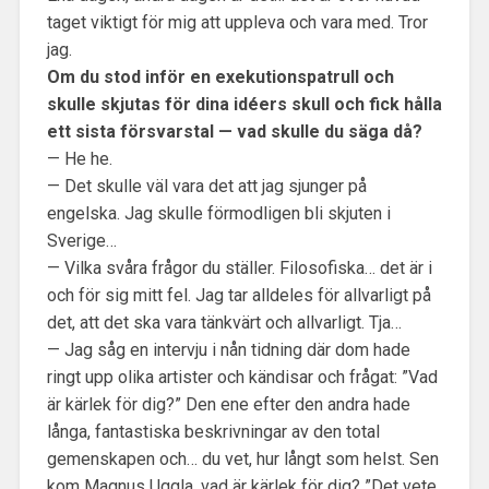
taget viktigt för mig att uppleva och vara med. Tror
jag.
Om du stod inför en exekutionspatrull och
skulle skjutas för dina idéers skull och fick hålla
ett sista försvarstal — vad skulle du säga då?
— He he.
— Det skulle väl vara det att jag sjunger på
engelska. Jag skulle förmodligen bli skjuten i
Sverige…
— Vilka svåra frågor du ställer. Filosofiska… det är i
och för sig mitt fel. Jag tar alldeles för allvarligt på
det, att det ska vara tänkvärt och allvarligt. Tja…
— Jag såg en intervju i nån tidning där dom hade
ringt upp olika artister och kändisar och frågat: ”Vad
är kärlek för dig?” Den ene efter den andra hade
långa, fantastiska beskrivningar av den total
gemenskapen och… du vet, hur långt som helst. Sen
kom Magnus Uggla, vad är kärlek för dig? ”Det vete