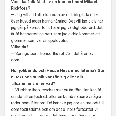
Vad ska folk få ut av en konsert med Mikael
Rickfors?
— Jag vill att folk ska röras av det; bli glada eller
över huvud taget känna nånting. Det vill jag själv när
jag går på konserter, ofta är jag väldigt oberörd, det
är få konserter jag sett som jag aldrig kommer att
glömma, som var en upplevelse.
Vilka då?
— Springsteen i konserthuset 75… det åren av
dom…
Hur jobbar du och Hasse Huss med låtarna? Gör
ni text och musik var för sig eller allt
tillsammans eller vad?
— Vi jobbar ihop, mycket mer nu än förr. Han kan få
en idé till en textrad, eller en kombination av några
rader som låter bra. Då kanske jag gör en melodi till
dom textraderna och om det blir bra fortsätter vi
och lägger till verser… det finns egentligen inget