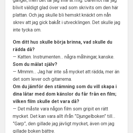
gånger, men det tar jag inte åt mig. Däremot har jag
blivit väldigt glad över vad som skrivits om den här
plattan. Och jag skulle bli hemskt knäckt om nån
skrev att jag gick bakåt i utvecklingen. Det skulle jag
inte tycka om.
Om ditt hus skulle börja brinna, vad skulle du
rädda då?
— Katten. Instrumenten… några målningar, kanske.
Som du målat själv?
— Mmmm… Jag har inte så mycket att rädda, mer än
det som lever och gitarrerna.
Om du jämför den stämning som du vill skapa i
dina låtar med dom känslor du får från en film;
vilken film skulle det vara då?
— Det måste vara någon film som gripit en rätt
mycket. Det kan vara allt ifrån ”Djungelboken” till…
”Garp”, den gillade jag jävligt mycket, även om jag
gillade boken bättre.