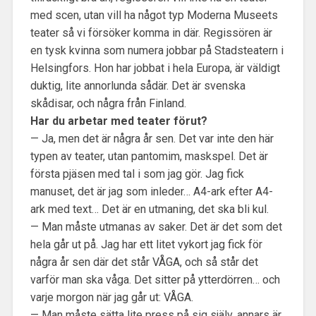
med scen, utan vill ha något typ Moderna Museets
teater så vi försöker komma in där. Regissören är
en tysk kvinna som numera jobbar på Stadsteatern i
Helsingfors. Hon har jobbat i hela Europa, är väldigt
duktig, lite annorlunda sådär. Det är svenska
skådisar, och några från Finland.
Har du arbetar med teater förut?
— Ja, men det är några år sen. Det var inte den här
typen av teater, utan pantomim, maskspel. Det är
första pjäsen med tal i som jag gör. Jag fick
manuset, det är jag som inleder… A4-ark efter A4-
ark med text… Det är en utmaning, det ska bli kul.
— Man måste utmanas av saker. Det är det som det
hela går ut på. Jag har ett litet vykort jag fick för
några år sen där det står VÅGA, och så står det
varför man ska våga. Det sitter på ytterdörren… och
varje morgon när jag går ut: VÅGA.
— Man måste sätta lite press på sig själv, annars är