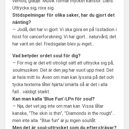
vemod, glädje. Musik formar mycket känslor. Dans.
Uttrycka sig, röra sig.
Stödspelningar för olika saker, har du gjort det
nånting?
— Jodå, det har vi gjort. Vi ska göra en på Isstadion i
höst för cancerforskning. Vi har gjort… naturvård, det
har varit en del. Fredsgalan blev ju inget…
Vad betyder ordet soul för dig?
— För mig är det ett otroligt sätt att uttrycka sig på,
soulmusiken. Det är den jag har vuxit upp med. Det
är hela mitt liv. Även om man kan lyssna på det och
tycka texterna låter hjärta/smärta så är det i alla
fall… väldigt starkt.
Kan man kalla ’Blue Fun’-LPn för soul?
— Nja, det vet jag inte om man kan. Vissa låtar
kanske, ”The skin is thin”, ”Diamonds in the rough”…
men inte alla. ”Blue fun” är ju ingen soullåt.
Men det är soul-uttrycket som du eftersträvar?