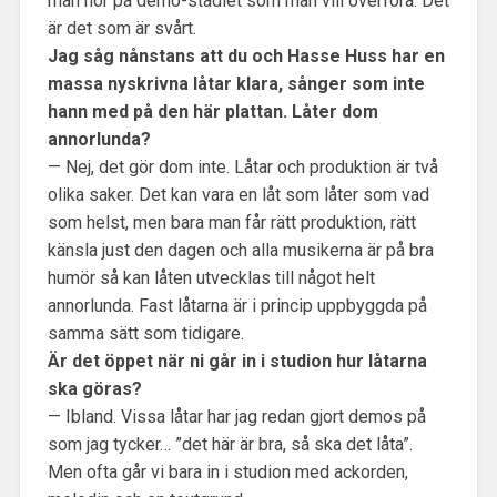
man hör på demo-stadiet som man vill överföra. Det
är det som är svårt.
Jag såg nånstans att du och Hasse Huss har en
massa nyskrivna låtar klara, sånger som inte
hann med på den här plattan. Låter dom
annorlunda?
— Nej, det gör dom inte. Låtar och produktion är två
olika saker. Det kan vara en låt som låter som vad
som helst, men bara man får rätt produktion, rätt
känsla just den dagen och alla musikerna är på bra
humör så kan låten utvecklas till något helt
annorlunda. Fast låtarna är i princip uppbyggda på
samma sätt som tidigare.
Är det öppet när ni går in i studion hur låtarna
ska göras?
— Ibland. Vissa låtar har jag redan gjort demos på
som jag tycker… ”det här är bra, så ska det låta”.
Men ofta går vi bara in i studion med ackorden,