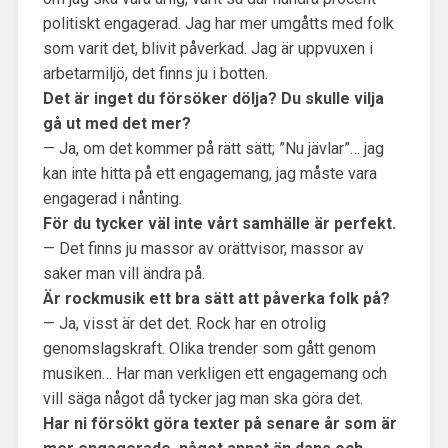
politiskt engagerad. Jag har mer umgåtts med folk
som varit det, blivit påverkad. Jag är uppvuxen i
arbetarmiljö, det finns ju i botten.
Det är inget du försöker dölja? Du skulle vilja
gå ut med det mer?
— Ja, om det kommer på rätt sätt; ”Nu jävlar”… jag
kan inte hitta på ett engagemang, jag måste vara
engagerad i nånting.
För du tycker väl inte vårt samhälle är perfekt.
— Det finns ju massor av orättvisor, massor av
saker man vill ändra på.
Är rockmusik ett bra sätt att påverka folk på?
— Ja, visst är det det. Rock har en otrolig
genomslagskraft. Olika trender som gått genom
musiken… Har man verkligen ett engagemang och
vill säga något då tycker jag man ska göra det.
Har ni försökt göra texter på senare år som är