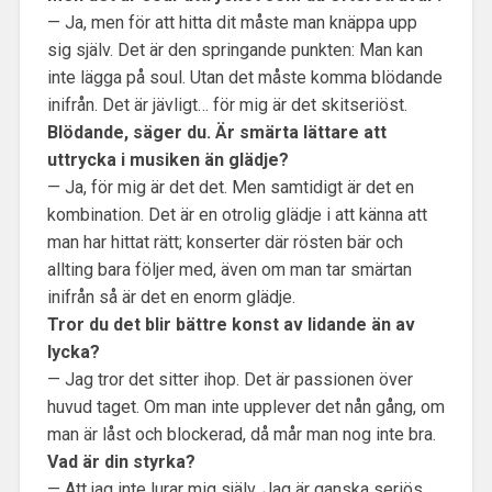
— Ja, men för att hitta dit måste man knäppa upp
sig själv. Det är den springande punkten: Man kan
inte lägga på soul. Utan det måste komma blödande
inifrån. Det är jävligt… för mig är det skitseriöst.
Blödande, säger du. Är smärta lättare att
uttrycka i musiken än glädje?
— Ja, för mig är det det. Men samtidigt är det en
kombination. Det är en otrolig glädje i att känna att
man har hittat rätt; konserter där rösten bär och
allting bara följer med, även om man tar smärtan
inifrån så är det en enorm glädje.
Tror du det blir bättre konst av lidande än av
lycka?
— Jag tror det sitter ihop. Det är passionen över
huvud taget. Om man inte upplever det nån gång, om
man är låst och blockerad, då mår man nog inte bra.
Vad är din styrka?
— Att jag inte lurar mig själv. Jag är ganska seriös