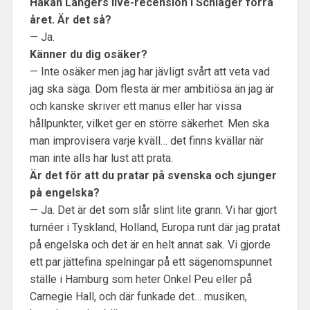
Håkan Lahgers live-recension i Schlager förra
året. Är det så?
— Ja.
Känner du dig osäker?
— Inte osäker men jag har jävligt svårt att veta vad
jag ska säga. Dom flesta är mer ambitiösa än jag är
och kanske skriver ett manus eller har vissa
hållpunkter, vilket ger en större säkerhet. Men ska
man improvisera varje kväll… det finns kvällar när
man inte alls har lust att prata.
Är det för att du pratar på svenska och sjunger
på engelska?
— Ja. Det är det som slår slint lite grann. Vi har gjort
turnéer i Tyskland, Holland, Europa runt där jag pratat
på engelska och det är en helt annat sak. Vi gjorde
ett par jättefina spelningar på ett sägenomspunnet
ställe i Hamburg som heter Onkel Peu eller på
Carnegie Hall, och där funkade det… musiken,