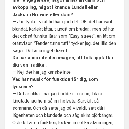
mer engagerade, något annat än dans och
avkoppling, något liknande Lundell eller
Jackson Browne eller dom?
— Jag tycker vi alltid har gjort det. OK, det har varit
blandat, kärlekslåtar, sjungit om brudar… men så har
det också funnits låtar som ”Easy street”, en låt om
orättvisor. ”Tender turns tuff” tycker jag, det lilla den
säger. Det är ju inget dravel.
Du har ändå inte den imagen, att folk uppfattar
dig som radikal.
— Nej, det har jag kanske inte.
Vad har musik för funktion för dig, som
lyssnare?
— Det är olika… när jag bodde i London, ibland
längtade jag hem så in i helvete. Särskilt på
somrarna. Och då satte jag på Vivaldi, satt däri
lägenheten och blundade och såg skira björkängar.
Och det är en funktion; lockas in i olika stämningar,