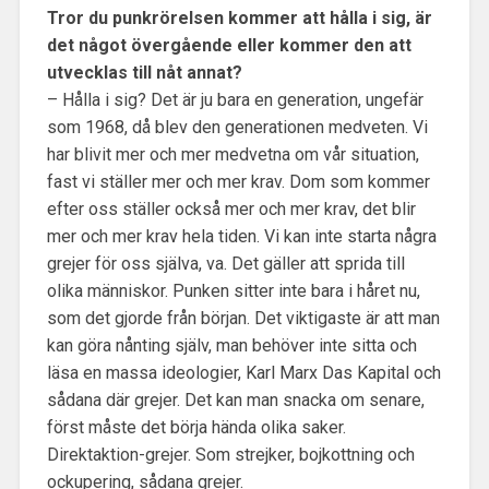
Tror du punkrörelsen kommer att hålla i sig, är
det något övergående eller kommer den att
utvecklas till nåt annat?
– Hålla i sig? Det är ju bara en generation, ungefär
som 1968, då blev den generationen medveten. Vi
har blivit mer och mer medvetna om vår situation,
fast vi ställer mer och mer krav. Dom som kommer
efter oss ställer också mer och mer krav, det blir
mer och mer krav hela tiden. Vi kan inte starta några
grejer för oss själva, va. Det gäller att sprida till
olika människor. Punken sitter inte bara i håret nu,
som det gjorde från början. Det viktigaste är att man
kan göra nånting själv, man behöver inte sitta och
läsa en massa ideologier, Karl Marx Das Kapital och
sådana där grejer. Det kan man snacka om senare,
först måste det börja hända olika saker.
Direktaktion-grejer. Som strejker, bojkottning och
ockupering, sådana grejer.