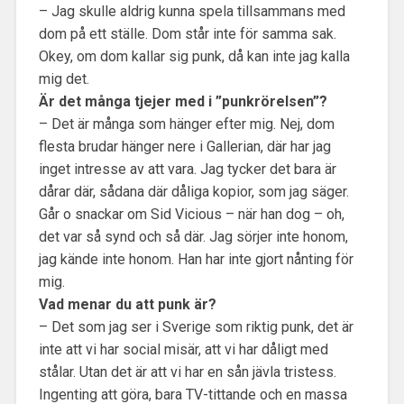
– Jag skulle aldrig kunna spela tillsammans med
dom på ett ställe. Dom står inte för samma sak.
Okey, om dom kallar sig punk, då kan inte jag kalla
mig det.
Är det många tjejer med i ”punkrörelsen”?
– Det är många som hänger efter mig. Nej, dom
flesta brudar hänger nere i Gallerian, där har jag
inget intresse av att vara. Jag tycker det bara är
dårar där, sådana där dåliga kopior, som jag säger.
Går o snackar om Sid Vicious – när han dog – oh,
det var så synd och så där. Jag sörjer inte honom,
jag kände inte honom. Han har inte gjort nånting för
mig.
Vad menar du att punk är?
– Det som jag ser i Sverige som riktig punk, det är
inte att vi har social misär, att vi har dåligt med
stålar. Utan det är att vi har en sån jävla tristess.
Ingenting att göra, bara TV-tittande och en massa