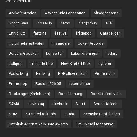
ETIKETTER
Arvikafestivalen
A West Side Fabrication
blindgångarna
Bright Eyes
Close-Up
demo
discjockey
ellé
EttNollEtt
fanzine
festival
frågepop
Garageligan
Hultsfredsfestivalen
insändare
Joker Records
Jörvars Gosskör
konserter
kulturföreningar
ledare
Lollipop
medarbetare
New Kind Of Kick
nyheter
Paska Mag
Pie Mag
POP-allsvenskan
Promenade
Promopop
Radium 226.05
recensioner
Rockslaget (Karlshamn)
Rosa Honung
Roskildefestivalen
SAMA
skivbolag
skivbutik
Skrutt
Sound Affects
STIM
Stranded Rekords
studio
Svenska Popfabriken
Swedish Alternative Music Awards
Trall-Metall Magazine