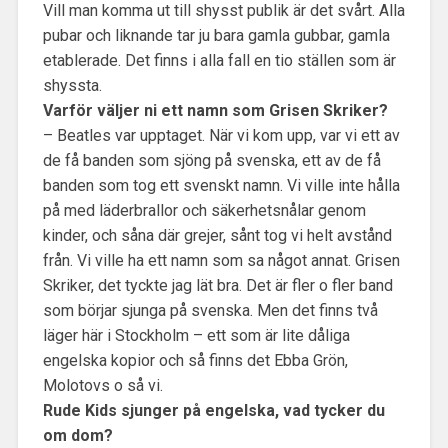
Vill man komma ut till shysst publik är det svårt. Alla
pubar och liknande tar ju bara gamla gubbar, gamla
etablerade. Det finns i alla fall en tio ställen som är
shyssta.
Varför väljer ni ett namn som Grisen Skriker?
– Beatles var upptaget. När vi kom upp, var vi ett av
de få banden som sjöng på svenska, ett av de få
banden som tog ett svenskt namn. Vi ville inte hålla
på med läderbrallor och säkerhetsnålar genom
kinder, och såna där grejer, sånt tog vi helt avstånd
från. Vi ville ha ett namn som sa något annat. Grisen
Skriker, det tyckte jag lät bra. Det är fler o fler band
som börjar sjunga på svenska. Men det finns två
läger här i Stockholm – ett som är lite dåliga
engelska kopior och så finns det Ebba Grön,
Molotovs o så vi.
Rude Kids sjunger på engelska, vad tycker du
om dom?