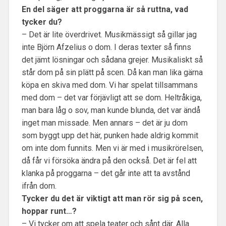
En del säger att proggarna är så ruttna, vad
tycker du?
– Det är lite överdrivet. Musikmässigt så gillar jag
inte Björn Afzelius o dom. I deras texter så finns
det jämt lösningar och sådana grejer. Musikaliskt så
står dom på sin plätt på scen. Då kan man lika gärna
köpa en skiva med dom. Vi har spelat tillsammans
med dom – det var förjävligt att se dom. Heltråkiga,
man bara låg o sov, man kunde blunda, det var ändå
inget man missade. Men annars – det är ju dom
som byggt upp det här, punken hade aldrig kommit
om inte dom funnits. Men vi är med i musikrörelsen,
då får vi försöka ändra på den också. Det är fel att
klanka på proggarna – det går inte att ta avstånd
ifrån dom.
Tycker du det är viktigt att man rör sig på scen,
hoppar runt…?
– Vi tycker om att spela teater och sånt där. Alla