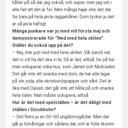
håller på så där, jag också, och super, men jag vet i
alla fall att det är fel. Men många hajar inte det där.
Se bara på hela jävla raggarkåren. Dom tycker ju det
är så jävla häftigt.
Många punkare var ju med vid första maj och
demonstrerade för ”Ned med hela skiten”.
Ställer du också upp på det?
– Nej, inte just ned med hela skiten. Vår paroll var,
det vi vill ha det ska vi ta. Så är det, alltså. Se på hur
man ockuperar olika hus, som Järnet och Mullvaden.
Det går inte att snacka med dom, de har alla lagar
på sin sida, alla skrivbordspapper och sånt. Det är
lika med Oasen, det går inte att hålla på och snacka
hela tiden. Man måste ockupera, alltså.
Hur är det med spelställen – är det dåligt med
ställen i Stockholm?
– Det finns ju en 50–60 ungdomsgårdar. Men där
går ju tolvåringar och sådana där, och är fulla liksom.