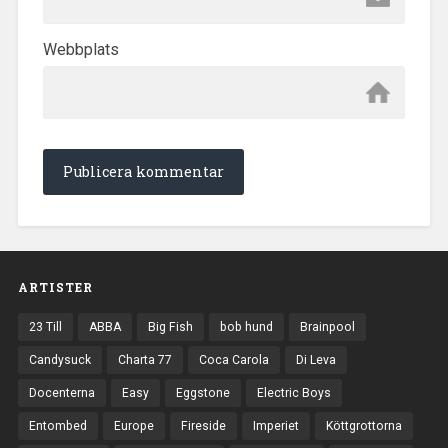
Webbplats
ARTISTER
23 Till
ABBA
Big Fish
bob hund
Brainpool
Candysuck
Charta 77
Coca Carola
Di Leva
Docenterna
Easy
Eggstone
Electric Boys
Entombed
Europe
Fireside
Imperiet
Köttgrottorna