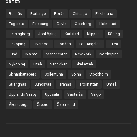
ORTER
Bollnäs
Borlänge
Borås
Chicago
Eskilstuna
Fagersta
Finspång
Gävle
Göteborg
Halmstad
Helsingborg
Jönköping
Karlstad
Klippan
Köping
Linköping
Liverpool
London
Los Angeles
Luleå
Lund
Malmö
Manchester
New York
Norrköping
Nyköping
Piteå
Sandviken
Skellefteå
Skinnskatteberg
Sollentuna
Solna
Stockholm
Strängnäs
Sundsvall
Tranås
Trollhättan
Umeå
Upplands Väsby
Uppsala
Västerås
Växjö
Åkersberga
Örebro
Östersund