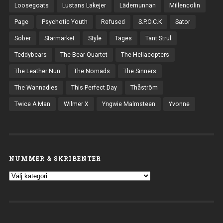
Loosegoats
Lustans Lakejer
Lädernunnan
Millencolin
Page
Psychotic Youth
Refused
S.P.O.C.K
Sator
Sober
Starmarket
Style
Tages
Tant Strul
Teddybears
The Bear Quartet
The Hellacopters
The Leather Nun
The Nomads
The Sinners
The Wannadies
This Perfect Day
Thåström
Twice A Man
Wilmer X
Yngwie Malmsteen
Yvonne
NUMMER & SKRIBENTER