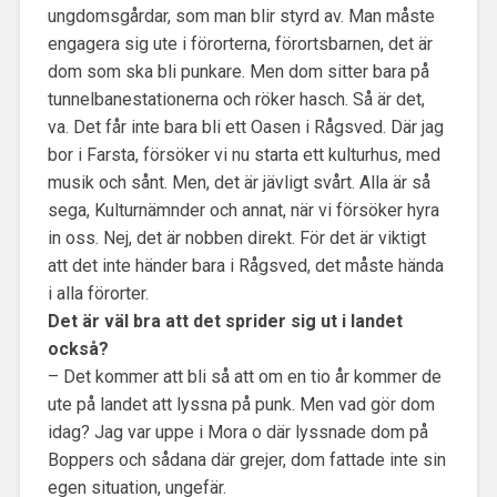
ungdomsgårdar, som man blir styrd av. Man måste
engagera sig ute i förorterna, förortsbarnen, det är
dom som ska bli punkare. Men dom sitter bara på
tunnelbanestationerna och röker hasch. Så är det,
va. Det får inte bara bli ett Oasen i Rågsved. Där jag
bor i Farsta, försöker vi nu starta ett kulturhus, med
musik och sånt. Men, det är jävligt svårt. Alla är så
sega, Kulturnämnder och annat, när vi försöker hyra
in oss. Nej, det är nobben direkt. För det är viktigt
att det inte händer bara i Rågsved, det måste hända
i alla förorter.
Det är väl bra att det sprider sig ut i landet
också?
– Det kommer att bli så att om en tio år kommer de
ute på landet att lyssna på punk. Men vad gör dom
idag? Jag var uppe i Mora o där lyssnade dom på
Boppers och sådana där grejer, dom fattade inte sin
egen situation, ungefär.