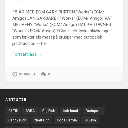
15 ÅR MED ECM GARY BURTON ”Works” (ECM/
Amigo) JAN GARBAREK ”Works” (ECM/ Amigo) PAT
METHENY ”Works” (ECM/ Amigo) RALPH TOWNER
”Works” (ECM/ Amigo) ECM — det tyska skivbolaget
som inriktar sig mest på grupper med europeisk
jazztradition — har…
Fortsätt läsa →
#1985-01
0
ARTISTER
23 Till
ABBA
Big Fish
bob hund
Brainpool
Candysuck
Charta 77
Coca Carola
Di Leva