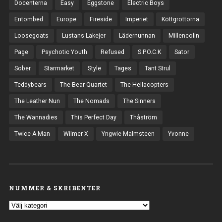
Docenterna
Easy
Eggstone
Electric Boys
Entombed
Europe
Fireside
Imperiet
Köttgrottorna
Loosegoats
Lustans Lakejer
Lädernunnan
Millencolin
Page
Psychotic Youth
Refused
S.P.O.C.K
Sator
Sober
Starmarket
Style
Tages
Tant Strul
Teddybears
The Bear Quartet
The Hellacopters
The Leather Nun
The Nomads
The Sinners
The Wannadies
This Perfect Day
Thåström
Twice A Man
Wilmer X
Yngwie Malmsteen
Yvonne
NUMMER & SKRIBENTER