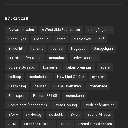
ETIKETTER
Arvikafestivalen
A West Side Fabrication
blindgångarna
Bright Eyes
Close-Up
demo
discjockey
ellé
EttNollEtt
fanzine
festival
frågepop
Garageligan
Hultsfredsfestivalen
insändare
Joker Records
Jörvars Gosskör
konserter
kulturföreningar
ledare
Lollipop
medarbetare
New Kind Of Kick
nyheter
Paska Mag
Pie Mag
POP-allsvenskan
Promenade
Promopop
Radium 226.05
recensioner
Rockslaget (Karlshamn)
Rosa Honung
Roskildefestivalen
SAMA
skivbolag
skivbutik
Skrutt
Sound Affects
STIM
Stranded Rekords
studio
Svenska Popfabriken