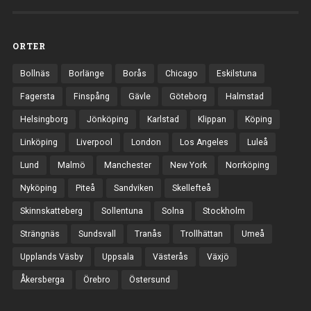
ORTER
Bollnäs
Borlänge
Borås
Chicago
Eskilstuna
Fagersta
Finspång
Gävle
Göteborg
Halmstad
Helsingborg
Jönköping
Karlstad
Klippan
Köping
Linköping
Liverpool
London
Los Angeles
Luleå
Lund
Malmö
Manchester
New York
Norrköping
Nyköping
Piteå
Sandviken
Skellefteå
Skinnskatteberg
Sollentuna
Solna
Stockholm
Strängnäs
Sundsvall
Tranås
Trollhättan
Umeå
Upplands Väsby
Uppsala
Västerås
Växjö
Åkersberga
Örebro
Östersund