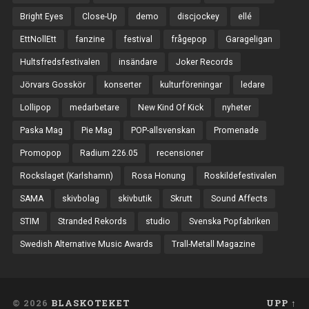
Bright Eyes
Close-Up
demo
discjockey
ellé
EttNollEtt
fanzine
festival
frågepop
Garageligan
Hultsfredsfestivalen
insändare
Joker Records
Jörvars Gosskör
konserter
kulturföreningar
ledare
Lollipop
medarbetare
New Kind Of Kick
nyheter
Paska Mag
Pie Mag
POP-allsvenskan
Promenade
Promopop
Radium 226.05
recensioner
Rockslaget (Karlshamn)
Rosa Honung
Roskildefestivalen
SAMA
skivbolag
skivbutik
Skrutt
Sound Affects
STIM
Stranded Rekords
studio
Svenska Popfabriken
Swedish Alternative Music Awards
Trall-Metall Magazine
© 2026
BLASKOTEKET
UPP ↑