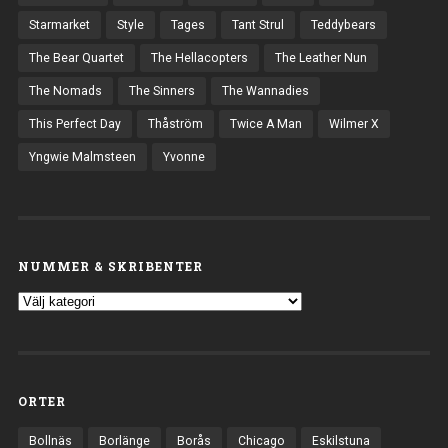
Starmarket
Style
Tages
Tant Strul
Teddybears
The Bear Quartet
The Hellacopters
The Leather Nun
The Nomads
The Sinners
The Wannadies
This Perfect Day
Thåström
Twice A Man
Wilmer X
Yngwie Malmsteen
Yvonne
NUMMER & SKRIBENTER
ORTER
Bollnäs
Borlänge
Borås
Chicago
Eskilstuna