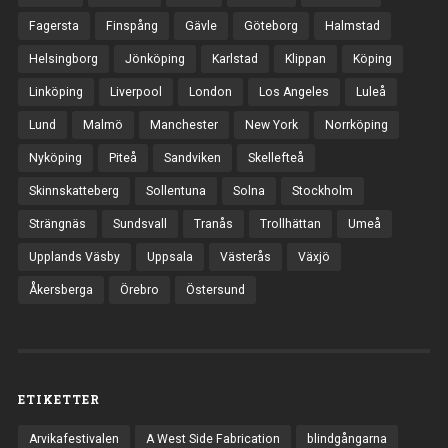
Fagersta
Finspång
Gävle
Göteborg
Halmstad
Helsingborg
Jönköping
Karlstad
Klippan
Köping
Linköping
Liverpool
London
Los Angeles
Luleå
Lund
Malmö
Manchester
New York
Norrköping
Nyköping
Piteå
Sandviken
Skellefteå
Skinnskatteberg
Sollentuna
Solna
Stockholm
Strängnäs
Sundsvall
Tranås
Trollhättan
Umeå
Upplands Väsby
Uppsala
Västerås
Växjö
Åkersberga
Örebro
Östersund
ETIKETTER
Arvikafestivalen
A West Side Fabrication
blindgångarna