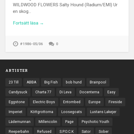
WILDWOOD FLOWERS Salty Hound (Radium/EMI) Ur
en skog…
Fortsätt läsa →
#1986-05/06
0
ARTISTER
23 Till
ABBA
Big Fish
bob hund
Brainpool
Candysuck
Charta 77
Di Leva
Docenterna
Easy
Eggstone
Electric Boys
Entombed
Europe
Fireside
Imperiet
Köttgrottorna
Loosegoats
Lustans Lakejer
Lädernunnan
Millencolin
Page
Psychotic Youth
Reeperbahn
Refused
S.P.O.C.K
Sator
Sober