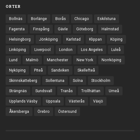
ORTER
Bollnäs
Borlänge
Borås
Chicago
Eskilstuna
Fagersta
Finspång
Gävle
Göteborg
Halmstad
Helsingborg
Jönköping
Karlstad
Klippan
Köping
Linköping
Liverpool
London
Los Angeles
Luleå
Lund
Malmö
Manchester
New York
Norrköping
Nyköping
Piteå
Sandviken
Skellefteå
Skinnskatteberg
Sollentuna
Solna
Stockholm
Strängnäs
Sundsvall
Tranås
Trollhättan
Umeå
Upplands Väsby
Uppsala
Västerås
Växjö
Åkersberga
Örebro
Östersund