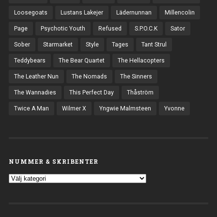
Loosegoats
Lustans Lakejer
Lädernunnan
Millencolin
Page
Psychotic Youth
Refused
S.P.O.C.K
Sator
Sober
Starmarket
Style
Tages
Tant Strul
Teddybears
The Bear Quartet
The Hellacopters
The Leather Nun
The Nomads
The Sinners
The Wannadies
This Perfect Day
Thåström
Twice A Man
Wilmer X
Yngwie Malmsteen
Yvonne
NUMMER & SKRIBENTER