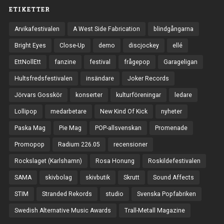
ETIKETTER
Arvikafestivalen
A West Side Fabrication
blindgångarna
Bright Eyes
Close-Up
demo
discjockey
ellé
EttNollEtt
fanzine
festival
frågepop
Garageligan
Hultsfredsfestivalen
insändare
Joker Records
Jörvars Gosskör
konserter
kulturföreningar
ledare
Lollipop
medarbetare
New Kind Of Kick
nyheter
Paska Mag
Pie Mag
POP-allsvenskan
Promenade
Promopop
Radium 226.05
recensioner
Rockslaget (Karlshamn)
Rosa Honung
Roskildefestivalen
SAMA
skivbolag
skivbutik
Skrutt
Sound Affects
STIM
Stranded Rekords
studio
Svenska Popfabriken
Swedish Alternative Music Awards
Trall-Metall Magazine