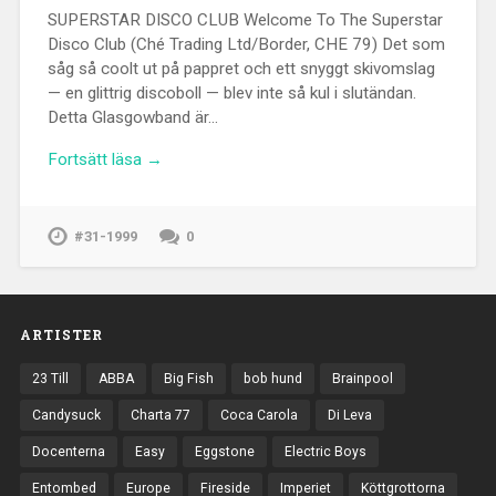
SUPERSTAR DISCO CLUB Welcome To The Superstar
Disco Club (Ché Trading Ltd/Border, CHE 79) Det som
såg så coolt ut på pappret och ett snyggt skivomslag
— en glittrig discoboll — blev inte så kul i slutändan.
Detta Glasgowband är…
Fortsätt läsa →
#31-1999
0
ARTISTER
23 Till
ABBA
Big Fish
bob hund
Brainpool
Candysuck
Charta 77
Coca Carola
Di Leva
Docenterna
Easy
Eggstone
Electric Boys
Entombed
Europe
Fireside
Imperiet
Köttgrottorna