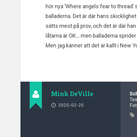
hör nya ’Where angels fear to thread’ så
balladerna. Det är där hans skicklighet 
sätts mest på prov, och det är där han
låtarna är OK… men balladerna sprider
Men jag känner att det är kallt i New Y
Mink DeVille
Sc
Tex
2025-02-25
Fot