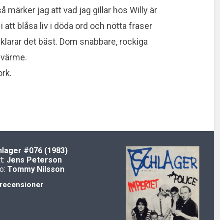
 märker jag att vad jag gillar hos Willy är
i att blåsa liv i döda ord och nötta fraser
 klarar det bäst. Dom snabbare, rockiga
 värme.
ork.
hlager
#076 (1983)
t:
Jens Peterson
o:
Tommy Nilsson
recensioner