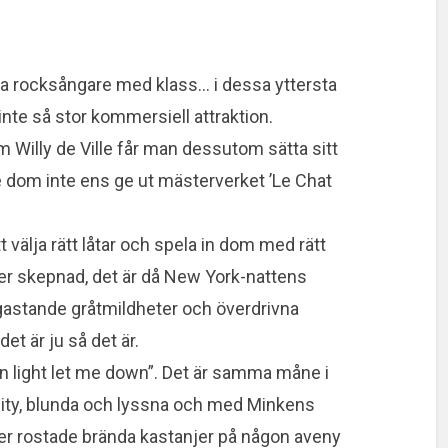
vara rocksångare med klass… i dessa yttersta
inte så stor kommersiell attraktion.
illy de Ville får man dessutom sätta sitt
lle dom inte ens ge ut mästerverket ’Le Chat
tt välja rätt låtar och spela in dom med rätt
er skepnad, det är då New York-nattens
 gastande gråtmildheter och överdrivna
det är ju så det är.
on light let me down”. Det är samma måne i
ity, blunda och lyssna och med Minkens
er rostade brända kastanjer på någon aveny