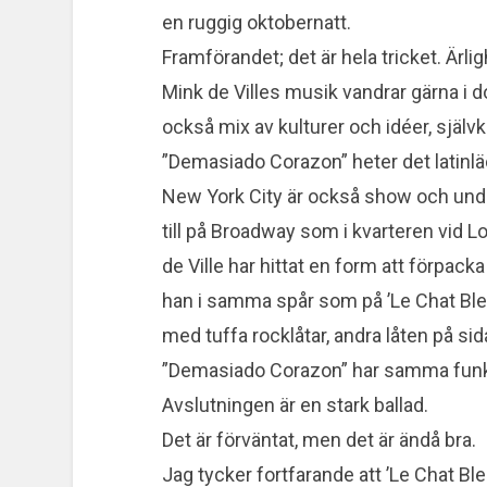
en ruggig oktobernatt.
Framförandet; det är hela tricket. Ärli
Mink de Villes musik vandrar gärna i
också mix av kulturer och idéer, själv
”Demasiado Corazon” heter det latinlä
New York City är också show och underhå
till på Broadway som i kvarteren vid L
de Ville har hittat en form att förpack
han i samma spår som på ’Le Chat Bleu
med tuffa rocklåtar, andra låten på sida
”Demasiado Corazon” har samma funkt
Avslutningen är en stark ballad.
Det är förväntat, men det är ändå bra.
Jag tycker fortfarande att ’Le Chat Ble