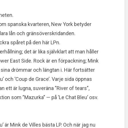
gheten.
 dom spanska kvarteren, New York betyder
klara lån och gränsöverskridanden.
ckra spåret på den här LPn.
llning; det är lika självklart att man håller
ower East Side. Rock är en förpackning; Mink
a sina drömmar och längtan i. Här fortsätter
’ och ’Coup de Grace’. Varje sida öppnas
n ett är lugna, suveräna ”River of tears”,
ion som ”Mazurka” — på ’Le Chat Bleu’ osv.
u’ är Mink de Villes bästa LP. Och när jag nu