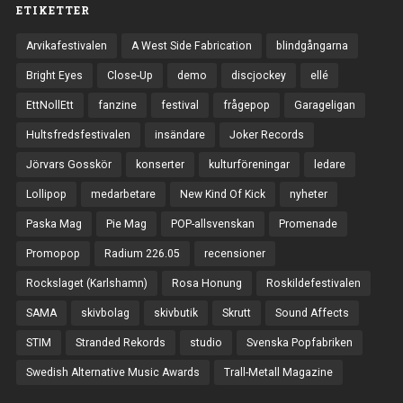
ETIKETTER
Arvikafestivalen
A West Side Fabrication
blindgångarna
Bright Eyes
Close-Up
demo
discjockey
ellé
EttNollEtt
fanzine
festival
frågepop
Garageligan
Hultsfredsfestivalen
insändare
Joker Records
Jörvars Gosskör
konserter
kulturföreningar
ledare
Lollipop
medarbetare
New Kind Of Kick
nyheter
Paska Mag
Pie Mag
POP-allsvenskan
Promenade
Promopop
Radium 226.05
recensioner
Rockslaget (Karlshamn)
Rosa Honung
Roskildefestivalen
SAMA
skivbolag
skivbutik
Skrutt
Sound Affects
STIM
Stranded Rekords
studio
Svenska Popfabriken
Swedish Alternative Music Awards
Trall-Metall Magazine