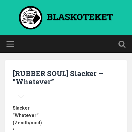
BLASKOTEKET
[RUBBER SOUL] Slacker –
”Whatever”
Slacker
”Whatever”
(Zenith/mcd)
*