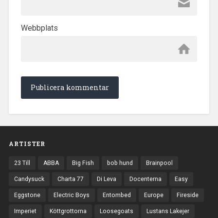
Webbplats
ARTISTER
23 Till
ABBA
Big Fish
bob hund
Brainpool
Candysuck
Charta 77
Di Leva
Docenterna
Easy
Eggstone
Electric Boys
Entombed
Europe
Fireside
Imperiet
Köttgrottorna
Loosegoats
Lustans Lakejer