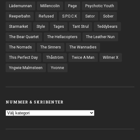
Lädernunnan
Millencolin
Page
Psychotic Youth
Reeperbahn
Refused
S.P.O.C.K
Sator
Sober
Starmarket
Style
Tages
Tant Strul
Teddybears
The Bear Quartet
The Hellacopters
The Leather Nun
The Nomads
The Sinners
The Wannadies
This Perfect Day
Thåström
Twice A Man
Wilmer X
Yngwie Malmsteen
Yvonne
NUMMER & SKRIBENTER