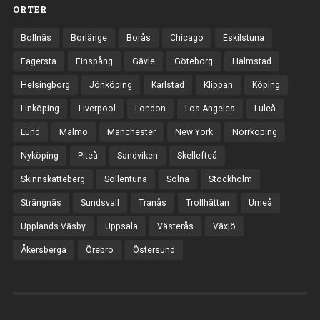
ORTER
Bollnäs
Borlänge
Borås
Chicago
Eskilstuna
Fagersta
Finspång
Gävle
Göteborg
Halmstad
Helsingborg
Jönköping
Karlstad
Klippan
Köping
Linköping
Liverpool
London
Los Angeles
Luleå
Lund
Malmö
Manchester
New York
Norrköping
Nyköping
Piteå
Sandviken
Skellefteå
Skinnskatteberg
Sollentuna
Solna
Stockholm
Strängnäs
Sundsvall
Tranås
Trollhättan
Umeå
Upplands Väsby
Uppsala
Västerås
Växjö
Åkersberga
Örebro
Östersund