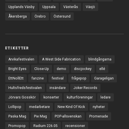
Upplands Väsby
Uppsala
Västerås
Växjö
Åkersberga
Örebro
Östersund
ETIKETTER
Arvikafestivalen
A West Side Fabrication
blindgångarna
Bright Eyes
Close-Up
demo
discjockey
ellé
EttNollEtt
fanzine
festival
frågepop
Garageligan
Hultsfredsfestivalen
insändare
Joker Records
Jörvars Gosskör
konserter
kulturföreningar
ledare
Lollipop
medarbetare
New Kind Of Kick
nyheter
Paska Mag
Pie Mag
POP-allsvenskan
Promenade
Promopop
Radium 226.05
recensioner