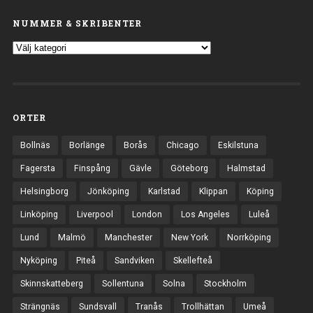
NUMMER & SKRIBENTER
ORTER
Bollnäs
Borlänge
Borås
Chicago
Eskilstuna
Fagersta
Finspång
Gävle
Göteborg
Halmstad
Helsingborg
Jönköping
Karlstad
Klippan
Köping
Linköping
Liverpool
London
Los Angeles
Luleå
Lund
Malmö
Manchester
New York
Norrköping
Nyköping
Piteå
Sandviken
Skellefteå
Skinnskatteberg
Sollentuna
Solna
Stockholm
Strängnäs
Sundsvall
Tranås
Trollhättan
Umeå