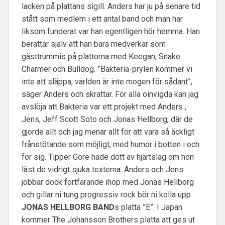
lacken på plattans sigill. Anders har ju på senare tid
stått som medlem i ett antal band och man har
liksom funderat var han egentligen hör hemma. Han
berättar själv att han bara medverkar som
gästtrummis på plattorna med Keegan, Snake
Charmer och Bulldog. ”Bakteria-prylen kommer vi
inte att släppa, världen är inte mogen för sådant”,
säger Anders och skrattar. För alla oinvigda kan jag
avslöja att Bakteria var ett projekt med Anders ,
Jens, Jeff Scott Soto och Jonas Hellborg, där de
gjorde allt och jag menar allt för att vara så äckligt
frånstötande som möjligt, med humor i botten i och
för sig. Tipper Gore hade dött av hjärtslag om hon
läst de vidrigt sjuka texterna. Anders och Jens
jobbar dock fortfarande ihop med Jonas Hellborg
och gillar ni tung progressiv rock bör ni kolla upp
JONAS HELLBORG BAND
s platta ”E”. I Japan
kommer The Johansson Brothers platta att ges ut