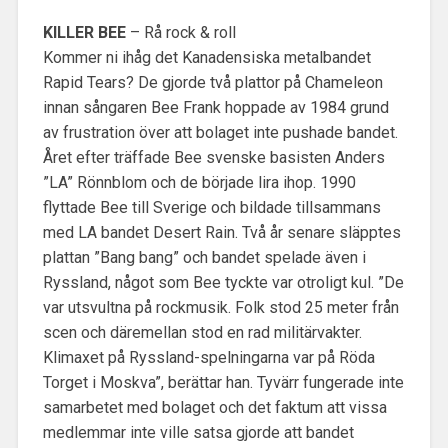
KILLER BEE
– Rå rock & roll
Kommer ni ihåg det Kanadensiska metalbandet
Rapid Tears? De gjorde två plattor på Chameleon
innan sångaren Bee Frank hoppade av 1984 grund
av frustration över att bolaget inte pushade bandet.
Året efter träffade Bee svenske basisten Anders
”LA” Rönnblom och de började lira ihop. 1990
flyttade Bee till Sverige och bildade tillsammans
med LA bandet Desert Rain. Två år senare släpptes
plattan ”Bang bang” och bandet spelade även i
Ryssland, något som Bee tyckte var otroligt kul. ”De
var utsvultna på rockmusik. Folk stod 25 meter från
scen och däremellan stod en rad militärvakter.
Klimaxet på Ryssland-spelningarna var på Röda
Torget i Moskva”, berättar han. Tyvärr fungerade inte
samarbetet med bolaget och det faktum att vissa
medlemmar inte ville satsa gjorde att bandet