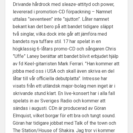
Drivande hårdrock med sleaze-attityd och power,
levererad i promotion-CD förpackning – Namnet
uttalas ”seventeen” inte ”sjutton”. Låter namnet
bekant kan det bero på att bandet tidigare släppt
två singlar, vilka dock inte går att jämföra med
bandets nya tuffare stil. 17 har spelat in en
högklassig 6-låtars promo-CD och sångaren Chris
”Uffe” Laney berättar att bandet blivit erbjudet hjälp
av fd Keel-gitarristen Mark Ferrari. ”Han kommer att
jobba med oss i USA och skall även skriva en del
låtar till vår officiella debutplatta”. Intresse har
visats från ett utländsk major-bolag men inget är i
skrivande stund klart. En live-konsert har i alla fall
spelats in av Sveriges Radio och kommer att
sändas i augusti. CDn är producerad av Göran
Elmquist, vilket borgar för ett bra och tungt sound.
Göran har tidigare jobbat med Talk of the town och
The Station/House of Shakira. Jag tror vi kommer