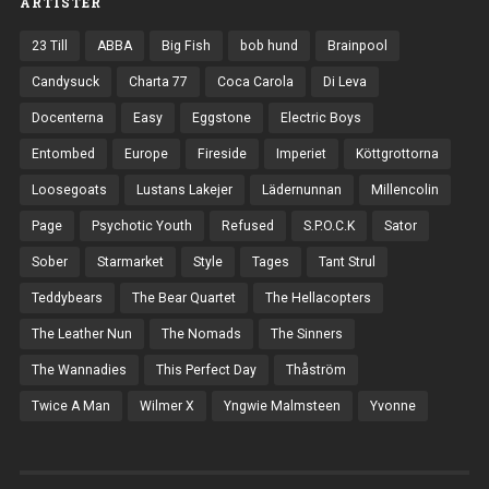
ARTISTER
23 Till
ABBA
Big Fish
bob hund
Brainpool
Candysuck
Charta 77
Coca Carola
Di Leva
Docenterna
Easy
Eggstone
Electric Boys
Entombed
Europe
Fireside
Imperiet
Köttgrottorna
Loosegoats
Lustans Lakejer
Lädernunnan
Millencolin
Page
Psychotic Youth
Refused
S.P.O.C.K
Sator
Sober
Starmarket
Style
Tages
Tant Strul
Teddybears
The Bear Quartet
The Hellacopters
The Leather Nun
The Nomads
The Sinners
The Wannadies
This Perfect Day
Thåström
Twice A Man
Wilmer X
Yngwie Malmsteen
Yvonne