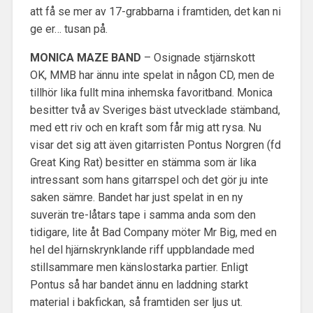
att få se mer av 17-grabbarna i framtiden, det kan ni
ge er… tusan på.
MONICA MAZE BAND
– Osignade stjärnskott
OK, MMB har ännu inte spelat in någon CD, men de
tillhör lika fullt mina inhemska favoritband. Monica
besitter två av Sveriges bäst utvecklade stämband,
med ett riv och en kraft som får mig att rysa. Nu
visar det sig att även gitarristen Pontus Norgren (fd
Great King Rat) besitter en stämma som är lika
intressant som hans gitarrspel och det gör ju inte
saken sämre. Bandet har just spelat in en ny
suverän tre-låtars tape i samma anda som den
tidigare, lite åt Bad Company möter Mr Big, med en
hel del hjärnskrynklande riff uppblandade med
stillsammare men känslostarka partier. Enligt
Pontus så har bandet ännu en laddning starkt
material i bakfickan, så framtiden ser ljus ut.