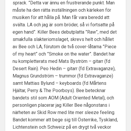
sprack. ”Detta var ännu en frustrerande punkt. Man
måste ha den rätta inställningen och kärleken för
musiken för att hålla på. Man får vara beredd att
svälta. LA och jag är som bröder, så vi fortsatte på
egen hand”. Killer Bees debutplatta ”Raw”, med det
smakfulla slakteriomslaget, skrevs helt och hållet
av Bee och LA, förutom de två cover-låtarna ”Piece
of my heart” och ”Smoke on the water”. Bandet har
nu kompletterats med Mats Byström – gitarr (fd
Desert Rain). Peo Hedin – gitarr (fd Extravaganze),
Magnus Grundström – trummor (fd Extravaganze)
samt Mattias Bylund – keyboards (fd Mårtens
Hjältar, Perry & The Poorboys). Bee betecknar
bandets stil som AOM (Adult Oriented Metal), och
personligen placerar jag Killer Bee någonstans i
närheten av Skid Row med lite mer sleeze feeling.
Bandet kommer att bege sig till Österrike, Tyskland,
Lichtenstein och Schweiz på en drygt två veckor