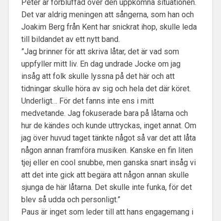
Peter är förbluffad över den uppkomna situationen.
Det var aldrig meningen att sångerna, som han och
Joakim Berg från Kent har snickrat ihop, skulle leda
till bildandet av ett nytt band.
”Jag brinner för att skriva låtar, det är vad som
uppfyller mitt liv. En dag undrade Jocke om jag
insåg att folk skulle lyssna på det här och att
tidningar skulle höra av sig och hela det där köret.
Underligt… För det fanns inte ens i mitt
medvetande. Jag fokuserade bara på låtarna och
hur de kändes och kunde uttryckas, inget annat. Om
jag över huvud taget tänkte något så var det att låta
någon annan framföra musiken. Kanske en fin liten
tjej eller en cool snubbe, men ganska snart insåg vi
att det inte gick att begära att någon annan skulle
sjunga de här låtarna. Det skulle inte funka, för det
blev så udda och personligt.”
Paus är inget som leder till att hans engagemang i