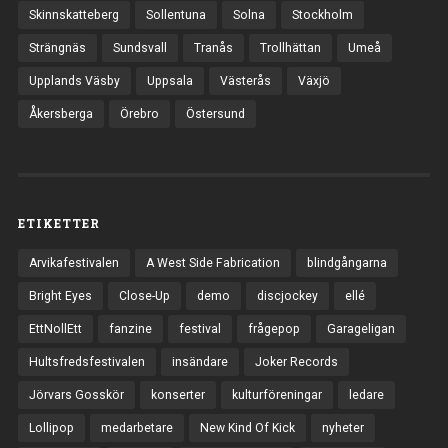
Skinnskatteberg
Sollentuna
Solna
Stockholm
Strängnäs
Sundsvall
Tranås
Trollhättan
Umeå
Upplands Väsby
Uppsala
Västerås
Växjö
Åkersberga
Örebro
Östersund
ETIKETTER
Arvikafestivalen
A West Side Fabrication
blindgångarna
Bright Eyes
Close-Up
demo
discjockey
ellé
EttNollEtt
fanzine
festival
frågepop
Garageligan
Hultsfredsfestivalen
insändare
Joker Records
Jörvars Gosskör
konserter
kulturföreningar
ledare
Lollipop
medarbetare
New Kind Of Kick
nyheter