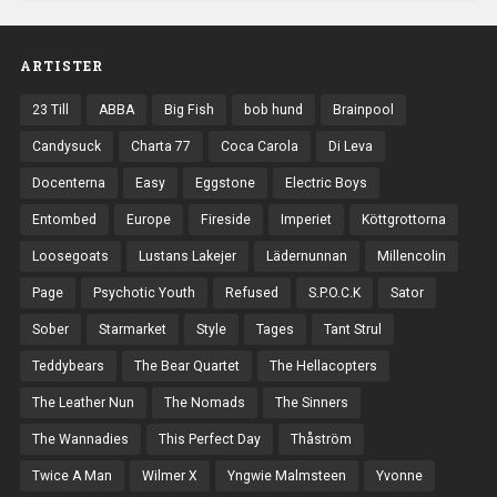
ARTISTER
23 Till
ABBA
Big Fish
bob hund
Brainpool
Candysuck
Charta 77
Coca Carola
Di Leva
Docenterna
Easy
Eggstone
Electric Boys
Entombed
Europe
Fireside
Imperiet
Köttgrottorna
Loosegoats
Lustans Lakejer
Lädernunnan
Millencolin
Page
Psychotic Youth
Refused
S.P.O.C.K
Sator
Sober
Starmarket
Style
Tages
Tant Strul
Teddybears
The Bear Quartet
The Hellacopters
The Leather Nun
The Nomads
The Sinners
The Wannadies
This Perfect Day
Thåström
Twice A Man
Wilmer X
Yngwie Malmsteen
Yvonne