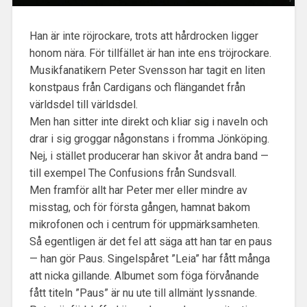
Han är inte röjrockare, trots att hårdrocken ligger
honom nära. För tillfället är han inte ens tröjrockare.
Musikfanatikern Peter Svensson har tagit en liten
konstpaus från Cardigans och flängandet från
världsdel till världsdel.
Men han sitter inte direkt och kliar sig i naveln och
drar i sig groggar någonstans i fromma Jönköping.
Nej, i stället producerar han skivor åt andra band —
till exempel The Confusions från Sundsvall.
Men framför allt har Peter mer eller mindre av
misstag, och för första gången, hamnat bakom
mikrofonen och i centrum för uppmärksamheten.
Så egentligen är det fel att säga att han tar en paus
— han gör Paus. Singelspåret ”Leia” har fått många
att nicka gillande. Albumet som föga förvånande
fått titeln ”Paus” är nu ute till allmänt lyssnande.