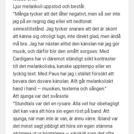
Ljuv melankoli uppstod och består.
”Många tycker att det låter negativt, men så ser inte
jag på en regnig dag eller ett nedtonat
sinnestillstånd. Jag tycker snarare att det är skönt
att känna sig otroligt lugn, inte direkt glad, men ändå
må bra. Jag har nästan alltid den känslan när jag gör
musik, och därför blir den smått sorgsen. Med
Cardigans har vi däremot ständigt sökt kontraster
till det melankoliska, kanske upptempo eller en
lycklig text. Med Paus har jag i stället försökt att
bevara den dovare känslan. Allt går melankoliskt
hand i hand — musiken, texterna och sången.”
Att sjunga var det svåraste.
”Stundtals var det en rysare. Alla vet hur obehagligt
det kan vara att höra sin egen röst på band. Att
sjunga, när man inte är van, är ännu värre. Ibland var
det minst sagt jobbigt att höra sin egen stämma
strömma ut ur högtalarna — särskilt som det ofta