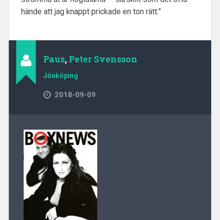
hände att jag knappt prickade en ton rätt.”
Paus
,
Peter Svensson
Jönköping
2018-09-09