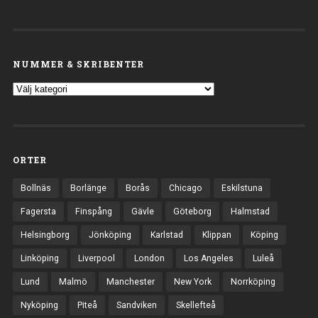
NUMMER & SKRIBENTER
ORTER
Bollnäs
Borlänge
Borås
Chicago
Eskilstuna
Fagersta
Finspång
Gävle
Göteborg
Halmstad
Helsingborg
Jönköping
Karlstad
Klippan
Köping
Linköping
Liverpool
London
Los Angeles
Luleå
Lund
Malmö
Manchester
New York
Norrköping
Nyköping
Piteå
Sandviken
Skellefteå