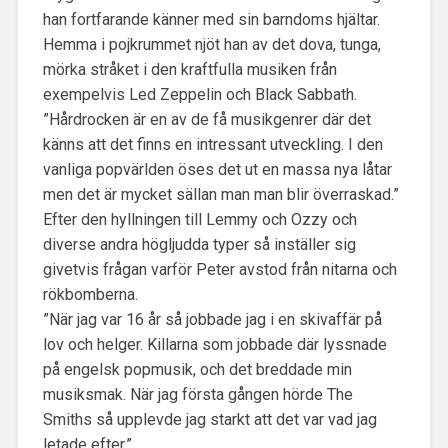
han fortfarande känner med sin barndoms hjältar.
Hemma i pojkrummet njöt han av det dova, tunga,
mörka stråket i den kraftfulla musiken från
exempelvis Led Zeppelin och Black Sabbath.
”Hårdrocken är en av de få musikgenrer där det
känns att det finns en intressant utveckling. I den
vanliga popvärlden öses det ut en massa nya låtar
men det är mycket sällan man man blir överraskad.”
Efter den hyllningen till Lemmy och Ozzy och
diverse andra högljudda typer så inställer sig
givetvis frågan varför Peter avstod från nitarna och
rökbomberna.
”När jag var 16 år så jobbade jag i en skivaffär på
lov och helger. Killarna som jobbade där lyssnade
på engelsk popmusik, och det breddade min
musiksmak. När jag första gången hörde The
Smiths så upplevde jag starkt att det var vad jag
letade efter.”