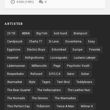
#026 (1981)
0
ARTISTER
23 Till
ABBA
Big Fish
bob hund
Brainpool
Candysuck
Charta 77
Di Leva
Docenterna
Easy
Eggstone
Electric Boys
Entombed
Europe
Fireside
Imperiet
Köttgrottorna
Loosegoats
Lustans Lakejer
Lädernunnan
Millencolin
Page
Psychotic Youth
Reeperbahn
Refused
S.P.O.C.K
Sator
Sober
Starmarket
Style
Tages
Tant Strul
Teddybears
The Bear Quartet
The Hellacopters
The Leather Nun
The Nomads
The Sinners
The Wannadies
This Perfect Day
Thåström
Twice A Man
Wilmer X