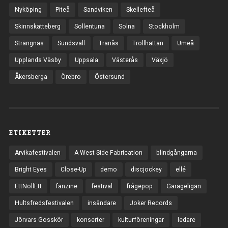
Nyköping
Piteå
Sandviken
Skellefteå
Skinnskatteberg
Sollentuna
Solna
Stockholm
Strängnäs
Sundsvall
Tranås
Trollhättan
Umeå
Upplands Väsby
Uppsala
Västerås
Växjö
Åkersberga
Örebro
Östersund
ETIKETTER
Arvikafestivalen
A West Side Fabrication
blindgångarna
Bright Eyes
Close-Up
demo
discjockey
ellé
EttNollEtt
fanzine
festival
frågepop
Garageligan
Hultsfredsfestivalen
insändare
Joker Records
Jörvars Gosskör
konserter
kulturföreningar
ledare