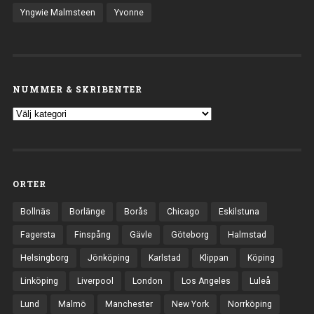
Yngwie Malmsteen
Yvonne
NUMMER & SKRIBENTER
ORTER
Bollnäs
Borlänge
Borås
Chicago
Eskilstuna
Fagersta
Finspång
Gävle
Göteborg
Halmstad
Helsingborg
Jönköping
Karlstad
Klippan
Köping
Linköping
Liverpool
London
Los Angeles
Luleå
Lund
Malmö
Manchester
New York
Norrköping