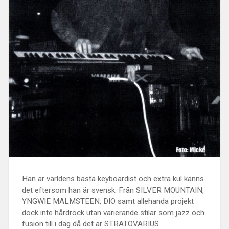
Han är världens bästa keyboardist och extra kul känns
det eftersom han är svensk. Från SILVER MOUNTAIN,
YNGWIE MALMSTEEN, DIO samt allehanda projekt
dock inte hårdrock utan varierande stilar som jazz och
fusion till i dag då det är STRATOVARIUS…