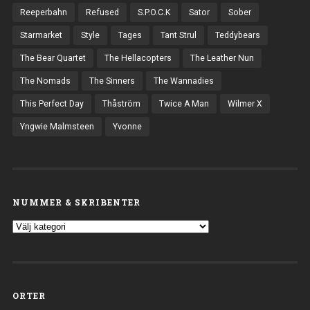
Reeperbahn
Refused
S.P.O.C.K
Sator
Sober
Starmarket
Style
Tages
Tant Strul
Teddybears
The Bear Quartet
The Hellacopters
The Leather Nun
The Nomads
The Sinners
The Wannadies
This Perfect Day
Thåström
Twice A Man
Wilmer X
Yngwie Malmsteen
Yvonne
NUMMER & SKRIBENTER
ORTER