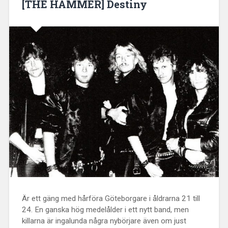
[THE HAMMER] Destiny
Är ett gäng med hårföra Göteborgare i åldrarna 21 till
24. En ganska hög medelålder i ett nytt band, men
killarna är ingalunda några nybörjare även om just