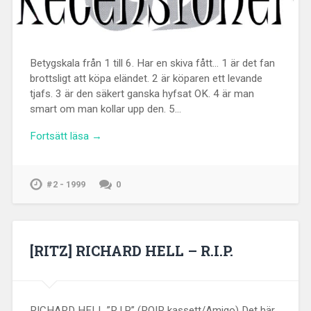
Betygskala från 1 till 6. Har en skiva fått… 1 är det fan
brottsligt att köpa eländet. 2 är köparen ett levande
tjafs. 3 är den säkert ganska hyfsat OK. 4 är man
smart om man kollar upp den. 5…
Fortsätt läsa →
#2 - 1999
0
[RITZ] RICHARD HELL – R.I.P.
RICHARD HELL ”R.I.P.” (ROIR kassett/Amigo) Det här