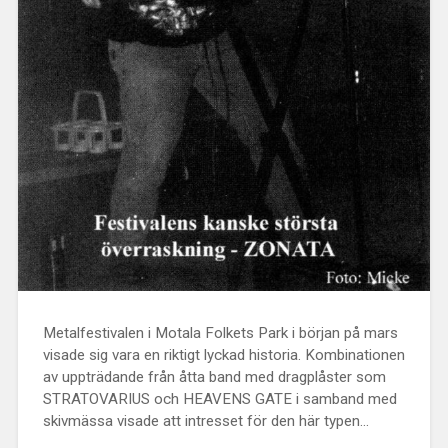
Metalfestivalen i Motala Folkets Park i början på mars
visade sig vara en riktigt lyckad historia. Kombinationen
av uppträdande från åtta band med dragplåster som
STRATOVARIUS och HEAVENS GATE i samband med
skivmässa visade att intresset för den här typen…