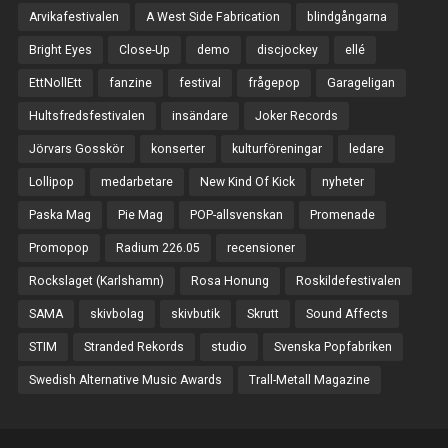
Arvikafestivalen
A West Side Fabrication
blindgångarna
Bright Eyes
Close-Up
demo
discjockey
ellé
EttNollEtt
fanzine
festival
frågepop
Garageligan
Hultsfredsfestivalen
insändare
Joker Records
Jörvars Gosskör
konserter
kulturföreningar
ledare
Lollipop
medarbetare
New Kind Of Kick
nyheter
Paska Mag
Pie Mag
POP-allsvenskan
Promenade
Promopop
Radium 226.05
recensioner
Rockslaget (Karlshamn)
Rosa Honung
Roskildefestivalen
SAMA
skivbolag
skivbutik
Skrutt
Sound Affects
STIM
Stranded Rekords
studio
Svenska Popfabriken
Swedish Alternative Music Awards
Trall-Metall Magazine