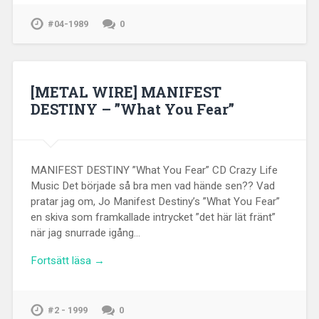
#04-1989
0
[METAL WIRE] MANIFEST
DESTINY – ”What You Fear”
MANIFEST DESTINY ”What You Fear” CD Crazy Life
Music Det började så bra men vad hände sen?? Vad
pratar jag om, Jo Manifest Destiny’s ”What You Fear”
en skiva som framkallade intrycket ”det här lät fränt”
när jag snurrade igång…
Fortsätt läsa →
#2 - 1999
0