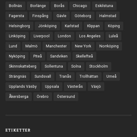
Bollnäs
Borlänge
Borås
Chicago
Eskilstuna
Fagersta
Finspång
Gävle
Göteborg
Halmstad
Helsingborg
Jönköping
Karlstad
Klippan
Köping
Linköping
Liverpool
London
Los Angeles
Luleå
Lund
Malmö
Manchester
New York
Norrköping
Nyköping
Piteå
Sandviken
Skellefteå
Skinnskatteberg
Sollentuna
Solna
Stockholm
Strängnäs
Sundsvall
Tranås
Trollhättan
Umeå
Upplands Väsby
Uppsala
Västerås
Växjö
Åkersberga
Örebro
Östersund
ETIKETTER