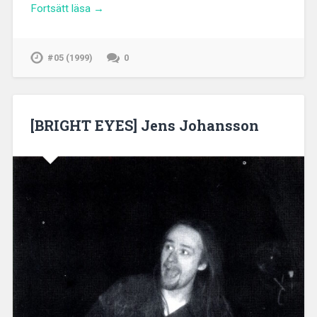
Fortsätt läsa →
#05 (1999)
0
[BRIGHT EYES] Jens Johansson