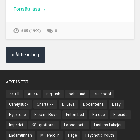
Fortsätt läsa →
#05 (1999)
0
« Äldre inlägg
ARTISTER
23 Till
ABBA
Big Fish
bob hund
Brainpool
Candysuck
Charta 77
Di Leva
Docenterna
Easy
Eggstone
Electric Boys
Entombed
Europe
Fireside
Imperiet
Köttgrottorna
Loosegoats
Lustans Lakejer
Lädernunnan
Millencolin
Page
Psychotic Youth