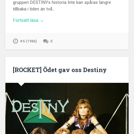
gruppen DESTINYs historia Inte kan spåras längre
tillbaka i tiden än två…
Fortsätt läsa →
#6 (1984)
0
[ROCKET] Ödet gav oss Destiny